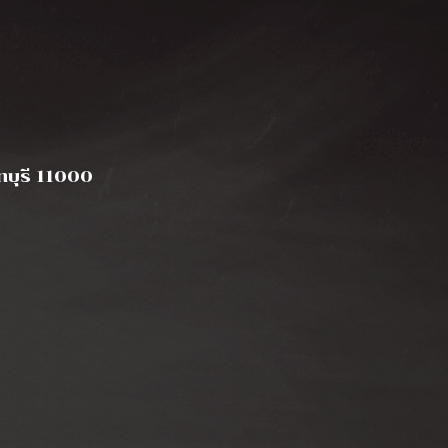
elit vestibulum dignissim vel et urna.
นทบุรี 11000