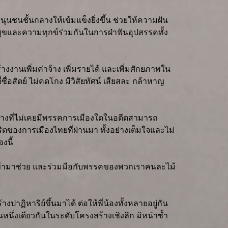
นุนชนชั้นกลางให้เข้มแข็งยิ่งขึ้น ช่วยให้ความฝัน
สุขและความทุกข์ร่วมกันในการฝ่าฟันอุปสรรคทั้ง
านเพิ่มค่าจ้าง เพิ่มรายได้ และเพิ่มศักยภาพใน
อสัตย์ ไม่คดโกง มีวิสัยทัศน์ เสียสละ กล้าหาญ
่างที่ไม่เคยมีพรรคการเมืองใดในอดีตสามารถ
ตของการเมืองไทยที่ผ่านมา ทั้งอย่างเต็มใจและไม่
งนี้
ะโดดเข้ามาช่วย และร่วมมือกับพรรคของพวกเราคนละไม้
ปาฏิหาริย์ขึ้นมาได้ ต่อให้พี่น้องทั้งหลายอยู่กัน
่งเดียวกันในระดับโครงสร้างเชิงลึก มิหนำซ้ำ