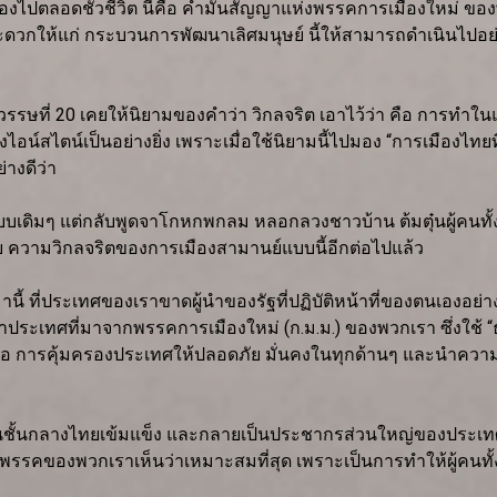
นื่องไปตลอดชั่วชีวิต นี่คือ คำมั่นสัญญาแห่งพรรคการเมืองใหม่ 
กให้แก่ กระบวนการพัฒนาเลิศมนุษย์ นี้ให้สามารถดำเนินไปอย่าง
ตวรรษที่ 20 เคยให้นิยามของคำว่า วิกลจริต เอาไว้ว่า คือ การทำใน
น์สไตน์เป็นอย่างยิ่ง เพราะเมื่อใช้นิยามนี้ไปมอง “การเมืองไทย
่างดีว่า
นแบบเดิมๆ แต่กลับพูดจาโกหกพกลม หลอกลวงชาวบ้าน ต้มตุ๋นผู้คนท
 ความวิกลจริตของการเมืองสามานย์แบบนี้อีกต่อไปแล้ว
นี้ ที่ประเทศของเราขาดผู้นำของรัฐที่ปฏิบัติหน้าที่ของตนเองอย่า
นำประเทศที่มาจากพรรคการเมืองใหม่ (ก.ม.ม.) ของพวกเรา ซึ่งใช้ “ธ
ศคือ การคุ้มครองประเทศให้ปลอดภัย มั่นคงในทุกด้านๆ และนำความอย
ชนชั้นกลางไทยเข้มแข็ง และกลายเป็นประชากรส่วนใหญ่ของประเทศ
่พรรคของพวกเราเห็นว่าเหมาะสมที่สุด เพราะเป็นการทำให้ผู้คนทั