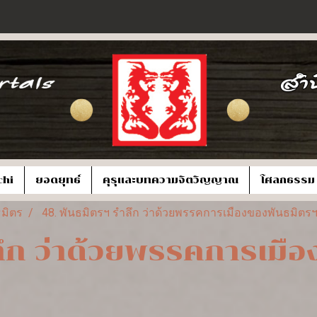
chi
ยอดยุทธ์
คุรุและบทความจิตวิญญาณ
โศลกธรรม
มิตร
48. พันธมิตรฯ รำลึก ว่าด้วยพรรคการเมืองของพันธมิตรฯ 
ลึก ว่าด้วยพรรคการเมื