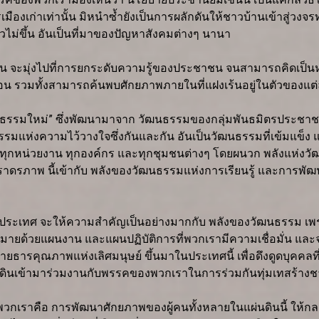
มืองเก่าเท่านั้น มิหนำซ้ำยังเป็นการผลักดันให้ชาวบ้านเข้าสู่วงจ
ม่ขึ้น อันเป็นที่มาของปัญหาสังคมต่างๆ นานา
ั้น จะมุ่งไปที่การยกระดับความรู้ของประชาชน จนสามารถคิดเป็
อน รวมทั้งสามารถค้นพบศักยภาพภายในที่แฝงเร้นอยู่ในตัวของแต
รรมใหม่” ซึ่งพัฒนามาจาก วัฒนธรรมของกลุ่มพันธมิตรประชาชนเพื่อ
มแห่งความไว้วางใจซึ่งกันและกัน อันเป็นวัฒนธรรมที่เข้มแข็ง 
ในทุกหน่วยงาน ทุกองค์กร และทุกชุมชนต่างๆ โดยผนวก พลังแห่ง
รภาพ นี้เข้ากับ พลังของวัฒนธรรมแห่งการเรียนรู้ และการพัฒนาต
ารประเทศ จะให้ความสำคัญเป็นอย่างมากกับ พลังของวัฒนธรรม เพร
มายด้วยแผนงาน และแผนปฏิบัติการที่พวกเรามีความเชื่อมั่น และจะปฏิ
ารคุณภาพแห่งเลิศมนุษย์ ขึ้นมาในประเทศนี้ เพื่อดึงดูดบุคคลที
ผ่นดินเข้ามาร่วมงานกับพรรคของพวกเราในการร่วมกันทุ่มเทสร้างชา
เราคือ การพัฒนาศักยภาพของผู้คนทั้งหลายในแผ่นดินนี้ ให้กลายเป็น