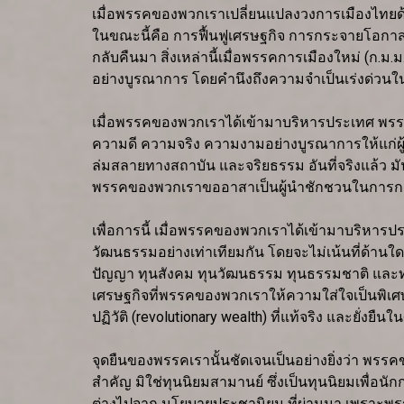
เมื่อพรรคของพวกเราเปลี่ยนแปลงวงการเมืองไทยด้วย
ในขณะนี้คือ การฟื้นฟูเศรษฐกิจ การกระจายโอกาสท
กลับคืนมา สิ่งเหล่านี้เมื่อพรรคการเมืองใหม่ (ก.
อย่างบูรณาการ โดยคำนึงถึงความจำเป็นเร่งด่วนใ
เมื่อพรรคของพวกเราได้เข้ามาบริหารประเทศ พรร
ความดี ความจริง ความงามอย่างบูรณาการให้แก่ผู้คน
ล่มสลายทางสถาบัน และจริยธรรม อันที่จริงแล้ว ม
พรรคของพวกเราขออาสาเป็นผู้นำชักชวนในการกอบกู
เพื่อการนี้ เมื่อพรรคของพวกเราได้เข้ามาบริห
วัฒนธรรมอย่างเท่าเทียมกัน โดยจะไม่เน้นที่ด้านใดด
ปัญญา ทุนสังคม ทุนวัฒนธรรม ทุนธรรมชาติ และทุน
เศรษฐกิจที่พรรคของพวกเราให้ความใส่ใจเป็นพิเศษ
ปฏิวัติ (revolutionary wealth) ที่แท้จริง และยั่งยืนใ
จุดยืนของพรรคเรานั้นชัดเจนเป็นอย่างยิ่งว่า พรรค
สำคัญ มิใช่ทุนนิยมสามานย์ ซึ่งเป็นทุนนิยมเพื่อ
ต่างไปจาก นโยบายประชานิยม ที่ผ่านมา เพราะพร