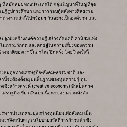
ที่หมักหมมของประเทศได้ กลุ่มปัญหาที่ใหญ่ที่สุด
การปฏิรูปการศึกษา และการกอบกู้พลังทางศีลธรรม
าต่างๆ เหล่านี้ไปพร้อมๆ กันอย่างเป็นองค์รวม และ
ฝังสร้างองค์ความรู้ สร้างทัศนคติ ค่านิยมแห่ง
กอยู่ในภาวะวิกฤต และตกอยู่ในความเสี่ยงของความ
ชาติของเราขึ้นมาใหม่อีกครั้ง โดยในครั้งนี้
้างสมดุลทางเศรษฐกิจ-สังคม-ธรรมชาติ และ
นี้จะต้องตั้งอยู่บนพื้นฐานของทุนความรู้ ทุน
เชิงสร้างสรรค์ (creative economy) อันเป็นภาค
ษฐกิจเขียว อันเป็นเนื้อหาของ ความมั่งคั่ง
ิหารประเทศจะมุ่ง สร้างทุนนิยมเพื่อสังคม เป็น
กเราจึงสนับสนุน นโยบายสวัสดิการก้าวหน้า ซึ่ง
ิธีในการผูกจิตใจของคนชนบท หรือคนระดับรากหญ้า