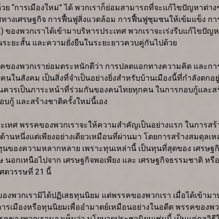
 “การเมืองใหม่” ได้ พวกเราก็ย่อมสามารถที่จะแก้ไขปัญหาต่างๆ 
างเศรษฐกิจ การฟื้นฟูสิ่งแวดล้อม การฟื้นฟูชุมชนให้เข้มแข็ง 
ม.ม.) ของพวกเราได้เข้ามาบริหารประเทศ พวกเราจะเร่งรีบแก้ไขปัญห
นระยะสั้น และความยั่งยืนในระยะยาวควบคู่กันไปด้วย
คของพวกเราย่อมตระหนักดีว่า การปลดแอกทางความคิด และการปลูก
ในสังคม เป็นสิ่งที่จำเป็นอย่างยิ่งสำหรับบ้านเมืองนี้ที่กำลังต
ันควรเป็นภาระหน้าที่ร่วมกันของคนไทยทุกคน ในการกอบกู้และสร้าง
้ และสร้างชาติครั้งใหม่นี้เอง
ารประเทศ พรรคของพวกเราจะให้ความสำคัญเป็นอย่างแรก ในการสร
้านหนึ่งแต่เพียงอย่างเดียวเหมือนที่ผ่านมา โดยการสร้างสมดุลเหล่า
ของความหลากหลาย เพราะทุนเหล่านี้ เป็นทุนที่สุดของ เศรษฐกิจ
 นอกเหนือไปจาก เศรษฐกิจพอเพียง และ เศรษฐกิจธรรมชาติ หรือ เศร
นศตวรรษที่ 21 นี้
ของพวกเรามิได้ปฏิเสธทุนนิยม แต่พรรคของพวกเรา เมื่อได้เข้ามาบร
นักการเมืองหรือทุนนิยมเพื่ออำมาตย์เหมือนอย่างในอดีต พรรคของพว
รคของพวกเรามองเห็นว่า นโยบายประชานิยมเช่นนี้ เป็นแค่กลว