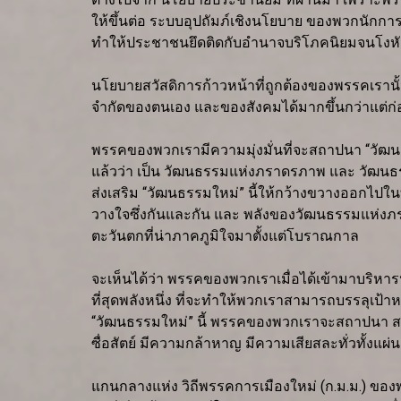
ให้ขึ้นต่อ ระบบอุปถัมภ์เชิงนโยบาย ของพวกนักการเ
ทำให้ประชาชนยึดติดกับอำนาจบริโภคนิยมจนโงหัวไ
นโยบายสวัสดิการก้าวหน้าที่ถูกต้องของพรรคเราน
จำกัดของตนเอง และของสังคมได้มากขึ้นกว่าแต่ก่
พรรคของพวกเรามีความมุ่งมั่นที่จะสถาปนา “วัฒนธ
แล้วว่า เป็น วัฒนธรรมแห่งภราดรภาพ และ วัฒนธรร
ส่งเสริม “วัฒนธรรมใหม่” นี้ให้กว้างขวางออกไป
วางใจซึ่งกันและกัน และ พลังของวัฒนธรรมแห่งภราด
ตะวันตกที่น่าภาคภูมิใจมาตั้งแต่โบราณกาล
จะเห็นได้ว่า พรรคของพวกเราเมื่อได้เข้ามาบริห
ที่สุดพลังหนึ่ง ที่จะทำให้พวกเราสามารถบรรลุเป้าห
“วัฒนธรรมใหม่” นี้ พรรคของพวกเราจะสถาปนา สายธ
ซื่อสัตย์ มีความกล้าหาญ มีความเสียสละทั่วทั้งแ
แกนกลางแห่ง วิถีพรรคการเมืองใหม่ (ก.ม.ม.) ของพวก