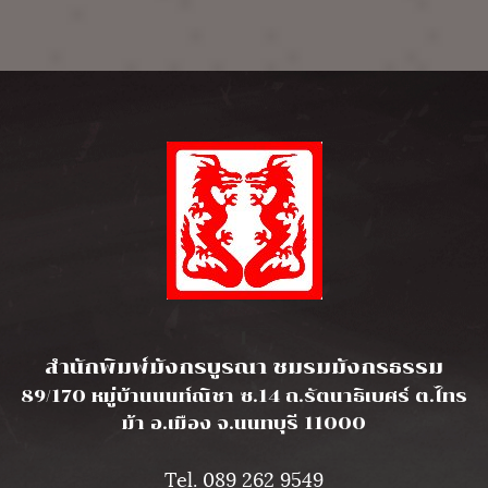
l
สำนักพิมพ์มังกรบูรณา ชมรมมังกรธรรม
89/170 หมู่บ้านนนท์ณิชา ซ.14 ถ.รัตนาธิเบศร์ ต.ไทร
ม้า อ.เมือง จ.นนทบุรี 11000
Tel. 089 262 9549