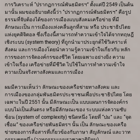
การวิเคราะห์ “ปรากฏการณ์พันธมิตรฯ” ตั้งแต่ปี 2549 เป็นต้น
มานั้น ผมขออธิบายดังนี้ว่า “ปรากฏการณ์พันธมิตรฯ” คือรูป
ธรรมที่จับต้องได้ของการเมืองแบบสังคมเครือข่าย ที่มี
ลักษณะเป็น การเมืองแห่งคลื่นลูกที่สาม หรือ ประชาธิปไตย
แห่งยุคดิจิตอล ซึ่งเรื่องนี้สามารถทำความเข้าใจได้จากทฤษฎี
เชิงระบบ (system theory) ที่ถูกนำมาประยุกต์ใช้วิเคราะห์
สังคม และการเมืองโดยนำความรู้ความเข้าใจเกี่ยวกับ หลัก
การของการจัดองค์กรของชีวิต โดยเฉพาะอย่างยิ่ง ความ
เข้าใจเรื่อง เครือข่ายที่มีชีวิต ไปใช้ในการทำความเข้าใจ
ความเป็นจริงทางสังคมและการเมือง
ผมมีความเห็นว่า ลักษณะของเครือข่ายทางสังคม และ
การเมืองของกลุ่มพันธมิตรประชาชนเพื่อประชาธิปไตย โดย
เฉพาะในปี 2551 นั้น มีลักษณะเป็น แบบแผนการจัดองค์กร
แบบไม่เป็นเส้นตรง หรือมีลักษณะของ ระบบแห่งความซับ
ซ้อน (system of complexity) ชนิดหนึ่ง โดยที่ “ปม” และ “จุด
เชื่อม” ของเครือข่ายพันธมิตรฯ นั้น เป็น ลักษณะของเครือ
ข่ายของการสื่อสารที่เกี่ยวข้องกับภาษา สัญลักษณ์ และวาท
กรรมชุดหนึ่ง (วาทกรรมแบบราชาชาตินิยม)