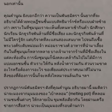
นอกเท่านั้น
คุณคำนูณ ยังบอกอีกว่า ความเป็นพันธมิตรฯ นั้นยากที่จะ
อธิบายได้ด้วยทฤษฎีชนชั้นแบบลัทธิมาร์กซ์หรือแบบฝ่ายซ้าย
เก่า เพราะในที่ชุมนุมเราจะเห็นทั้งคนหาเช้ากินค่ำ นักศึกษา
นักเรียน นักธุรกิจพันล้านที่มีชื่อเสียง และนักธุรกิจพันล้านที่
ไม่มีใครรู้จัก แต่บริจาคทีละแสนสองแสนบาท ไปจนถึงเชื้อ
พระวงศ์ระดับหม่อมเจ้า หม่อมราชวงศ์ อาหารที่นำมาเลี้ยง
กันในที่ชุมนุมก็หลากหลาย บางเจ้ามาจากร้านที่มีชื่อเสียงใน
แต่ละท้องถิ่น การนั่งชุมนุมก็นั่งคละเคล้ากันไปไม่ได้มีการ
แบ่งแยกชนชั้น หัวเราะให้กัน หลั่งน้ำตาร่วมกัน ส่วนรวมขาด
อะไรหรือต้องการอะไร ขอเพียงแต่ประกาศบนเวทีไม่นาน
สิ่งของที่ต้องการนั้นก็จะหลั่งไหลมาจนล้นเกิน ฯลฯ
ปรากฏการณ์พันธมิตรฯ ดังที่คุณคำนูณ อธิบายมานี้ ผมคิดว่า
น่าจะมองจากมุมมองของ “เบ้าหลอม” (melting pot) ที่หลอม
รวมชนชั้นต่างๆ ให้กลายเป็น ขุมพลังเดียวกัน โดยผ่านเครือ
ข่ายการสื่อสาร น่าจะเป็นมุมมองที่รอบด้านกว่า