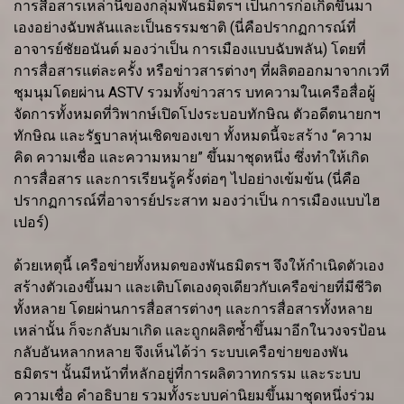
การสื่อสารเหล่านี้ของกลุ่มพันธมิตรฯ เป็นการก่อเกิดขึ้นมา
เองอย่างฉับพลันและเป็นธรรมชาติ (นี่คือปรากฏการณ์ที่
อาจารย์ชัยอนันต์ มองว่าเป็น การเมืองแบบฉับพลัน) โดยที่
การสื่อสารแต่ละครั้ง หรือข่าวสารต่างๆ ที่ผลิตออกมาจากเวที
ชุมนุมโดยผ่าน ASTV รวมทั้งข่าวสาร บทความในเครือสื่อผู้
จัดการทั้งหมดที่วิพากษ์เปิดโปงระบอบทักษิณ ตัวอดีตนายกฯ
ทักษิณ และรัฐบาลหุ่นเชิดของเขา ทั้งหมดนี้จะสร้าง “ความ
คิด ความเชื่อ และความหมาย” ขึ้นมาชุดหนึ่ง ซึ่งทำให้เกิด
การสื่อสาร และการเรียนรู้ครั้งต่อๆ ไปอย่างเข้มข้น (นี่คือ
ปรากฏการณ์ที่อาจารย์ประสาท มองว่าเป็น การเมืองแบบไฮ
เปอร์)
ด้วยเหตุนี้ เครือข่ายทั้งหมดของพันธมิตรฯ จึงให้กำเนิดตัวเอง
สร้างตัวเองขึ้นมา และเติบโตเองดุจเดียวกับเครือข่ายที่มีชีวิต
ทั้งหลาย โดยผ่านการสื่อสารต่างๆ และการสื่อสารทั้งหลาย
เหล่านั้น ก็จะกลับมาเกิด และถูกผลิตซ้ำขึ้นมาอีกในวงจรป้อน
กลับอันหลากหลาย จึงเห็นได้ว่า ระบบเครือข่ายของพัน
ธมิตรฯ นั้นมีหน้าที่หลักอยู่ที่การผลิตวาทกรรม และระบบ
ความเชื่อ คำอธิบาย รวมทั้งระบบค่านิยมขึ้นมาชุดหนึ่งร่วม