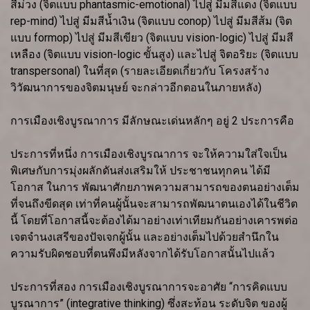
สีม่วง (จิตแบบ phantasmic-emotional) ไปสู่ มีมสีแดง (จิตแบบ
rep-mind) ไปสู่ มีมสีน้ำเงิน (จิตแบบ conop) ไปสู่ มีมสีส้ม (จิต
แบบ formop) ไปสู่ มีมสีเขียว (จิตแบบ vision-logic) ไปสู่ มีมสี
เหลือง (จิตแบบ vision-logic ขั้นสูง) และไปสู่ จิตอริยะ (จิตแบบ
transpersonal) ในที่สุด (รายละเอียดเกี่ยวกับ โครงสร้าง
วิวัฒนาการของจิตมนุษย์ จะกล่าวอีกตอนในภายหลัง)
การเมืองเชิงบูรณาการ มีลักษณะเด่นหลักๆ อยู่ 2 ประการคือ
ประการที่หนึ่ง การเมืองเชิงบูรณาการ จะให้ความใส่ใจเป็น
พิเศษกับการมุ่งผลักดันส่งเสริมให้ ประชาชนทุกคน ได้มี
โอกาส ในการ พัฒนาศักยภาพความสามารถของตนอย่างเต็ม
ที่จนถึงขีดสุด เท่าที่คนผู้นั้นจะสามารถพัฒนาตนเองได้ในชีวิต
นี้ โดยที่โอกาสนี้จะต้องได้มาอย่างเท่าเทียมกันอย่างเคารพต่อ
เจตจำนงเสรีของปัจเจกผู้นั้น และอย่างเต็มไปด้วยสำนึกใน
ความรับผิดชอบที่ตนพึงมีหลังจากได้รับโอกาสนั้นไปแล้ว
ประการที่สอง การเมืองเชิงบูรณาการจะอาศัย “การคิดแบบ
บูรณาการ” (integrative thinking) ซึ่งสะท้อน ระดับจิต ของผู้