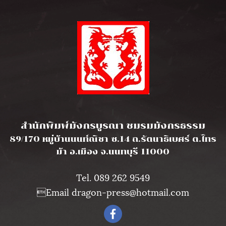
l
สำนักพิมพ์มังกรบูรณา ชมรมมังกรธรรม
89/170 หมู่บ้านนนท์ณิชา ซ.14 ถ.รัตนาธิเบศร์ ต.ไทร
ม้า อ.เมือง จ.นนทบุรี 11000
Tel. 089 262 9549
Email dragon-press@hotmail.com