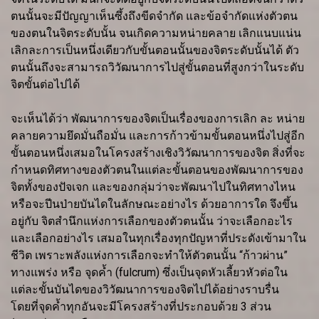
ตนนั้นจะมีปัญญาเห็นซึ้งถึงขีดจำกัด และข้อจำกัดแห่งตัวตน
ของตนในจิตระดับนั้น จนเกิดความหน่ายคลาย เลิกแนบแน่น
เลิกละการเป็นหนึ่งเดียวกับขั้นตอนนั้นของจิตระดับนั้นได้ ตัว
ตนนั้นถึงจะสามารถวิวัฒนาการไปสู่ขั้นตอนที่สูงกว่าในระดับ
จิตขั้นต่อไปได้
จะเห็นได้ว่า พัฒนาการของจิตเป็นเรื่องของการเลิก ละ หน่าย
คลายความยึดมั่นถือมั่น และการก้าวข้ามขั้นตอนหนึ่งไปสู่อีก
ขั้นตอนหนึ่งเสมอในโครงสร้างเชิงวิวัฒนาการของจิต สิ่งที่จะ
กำหนดทิศทางของตัวตนในแต่ละขั้นตอนของพัฒนาการของ
จิตทั้งของปัจเจก และของกลุ่มว่าจะพัฒนาไปในทิศทางไหน
หรือจะปีนป่ายบันไดในลักษณะอย่างไร ด้วยอาการใด จึงขึ้น
อยู่กับ จิตสำนึกแห่งการเลือกของตัวตนนั้น ว่าจะเลือกอะไร
และเลือกอย่างไร เสมอในทุกเรื่องทุกปัญหาที่ประดังเข้ามาใน
ชีวิต เพราะพลังแห่งการเลือกจะทำให้ตัวตนนั้น “ก้าวผ่าน”
ทางแพร่ง หรือ จุดค้ำ (fulcrum) ซึ่งเป็นจุดหัวเลี้ยวหัวต่อใน
แต่ละขั้นบันไดของวิวัฒนาการของจิตไปได้อย่างราบรื่น
โดยที่จุดค้ำทุกอันจะมีโครงสร้างที่ประกอบด้วย 3 ส่วน