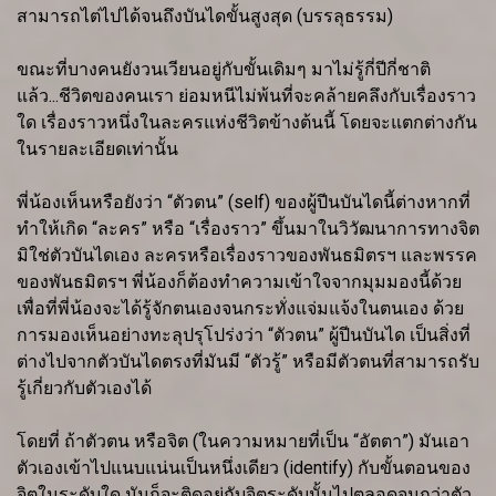
สามารถไต่ไปได้จนถึงบันไดขั้นสูงสุด (บรรลุธรรม)
ขณะที่บางคนยังวนเวียนอยู่กับขั้นเดิมๆ มาไม่รู้กี่ปีกี่ชาติ
แล้ว...ชีวิตของคนเรา ย่อมหนีไม่พ้นที่จะคล้ายคลึงกับเรื่องราว
ใด เรื่องราวหนึ่งในละครแห่งชีวิตข้างต้นนี้ โดยจะแตกต่างกัน
ในรายละเอียดเท่านั้น
พี่น้องเห็นหรือยังว่า “ตัวตน” (self) ของผู้ปีนบันไดนี้ต่างหากที่
ทำให้เกิด “ละคร” หรือ “เรื่องราว” ขึ้นมาในวิวัฒนาการทางจิต
มิใช่ตัวบันไดเอง ละครหรือเรื่องราวของพันธมิตรฯ และพรรค
ของพันธมิตรฯ พี่น้องก็ต้องทำความเข้าใจจากมุมมองนี้ด้วย
เพื่อที่พี่น้องจะได้รู้จักตนเองจนกระทั่งแจ่มแจ้งในตนเอง ด้วย
การมองเห็นอย่างทะลุปรุโปร่งว่า “ตัวตน” ผู้ปีนบันได เป็นสิ่งที่
ต่างไปจากตัวบันไดตรงที่มันมี “ตัวรู้” หรือมีตัวตนที่สามารถรับ
รู้เกี่ยวกับตัวเองได้
โดยที่ ถ้าตัวตน หรือจิต (ในความหมายที่เป็น “อัตตา”) มันเอา
ตัวเองเข้าไปแนบแน่นเป็นหนึ่งเดียว (identify) กับขั้นตอนของ
จิตในระดับใด มันก็จะติดอยู่กับจิตระดับนั้นไปตลอดจนกว่าตัว