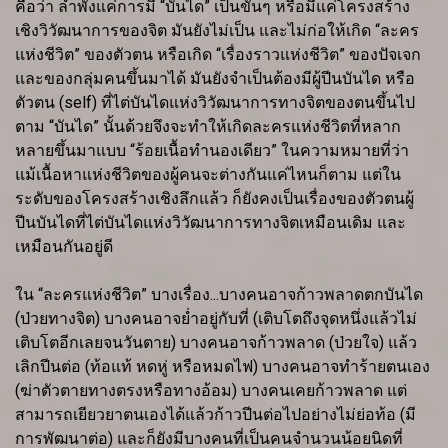
คือว่า ลำพังแค่การมี “บันได” เป็นขั้นๆ หรือมีแค่โครงสร้าง
เชิงวิวัฒนาการของจิต มันยังไม่เป็น และไม่ก่อให้เกิด “ละคร
แห่งชีวิต” ของตัวตน หรือเกิด “เรื่องราวแห่งชีวิต” ของปัจเจก
และของกลุ่มคนขึ้นมาได้ มันยังจำเป็นต้องมีผู้ปีนบันได หรือ
ตัวตน (self) ที่ไต่บันไดแห่งวิวัฒนาการทางจิตของตนขึ้นไป
ตาม “บันได” นั้นด้วยจึงจะทำให้เกิดละครแห่งชีวิตที่หลาก
หลายขึ้นมาแบบ “ร้อยเนื้อทำนองเดียว” ในความหมายที่ว่า
แม้เนื้อหาแห่งชีวิตของผู้คนจะต่างกันแค่ไหนก็ตาม แต่ใน
ระดับของโครงสร้างเชิงลึกแล้ว ก็ยังคงเป็นเรื่องของตัวตนผู้
ปีนบันไดที่ไต่บันไดแห่งวิวัฒนาการทางจิตเหมือนเดิม และ
เหมือนกันอยู่ดี
ใน “ละครแห่งชีวิต” บางเรื่อง...บางคนอาจก้าวพลาดตกบันได
(ป่วยทางจิต) บางคนอาจย่ำอยู่กับที่ (เติบโตถึงจุดหนึ่งแล้วไม่
เติบโตอีกเลยจนวันตาย) บางคนอาจก้าวพลาด (ป่วยใจ) แล้ว
เลิกปีนต่อ (ท้อแท้ หดหู่ หรือหมดไฟ) บางคนอาจทำร้ายตนเอง
(ฆ่าตัวตายทางตรงหรือทางอ้อม) บางคนเคยก้าวพลาด แต่
สามารถเยียวยาตนเองได้แล้วก้าวปีนต่อไปอย่างไม่ย่อท้อ (มี
การพัฒนาต่อ) และก็ยังมีบางคนที่เป็นคนจำนวนน้อยนิดที่