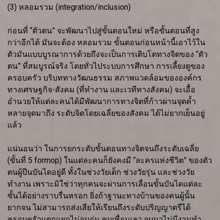
(3) หลอมรวม (integration/inclusion)
ก่อนที่ “ตัวตน” จะพัฒนาไปสู่ขั้นตอนใหม่ หรือขั้นตอนที่สูง
กว่าอีกได้ มันจะต้อง หลอมรวม ขั้นตอนก่อนหน้านี้เอาไว้ใน
ตัวมันแบบบูรณาการด้วยถึงจะเป็นการเติบโตทางจิตของ “ตัว
ตน” ที่สมบูรณ์จริง โดยทั่วไประบบการศึกษา การเลี้ยงดูของ
ครอบครัว บริบททางวัฒนธรรม สภาพแวดล้อมขององค์กร
ทางเศรษฐกิจ-สังคม (ที่ทำงาน และเวทีทางสังคม) จะเอื้อ
อำนวยให้แต่ละคนได้มีพัฒนาการทางจิตที่ก้าวผ่านจุดค้ำ
หลายจุดมาถึง ระดับจิตโดยเฉลี่ยของสังคม ได้ไม่ยากเย็นอยู่
แล้ว
แน่นอนว่า ในการยกระดับขั้นตอนทางจิตจนถึงระดับเฉลี่ย
(ขั้นที่ 5 formop) ในแต่ละคนก็ยังคงมี “ละครแห่งชีวิต” ของตัว
ตนผู้ปีนบันไดอยู่ดี ทั้งในช่วงวัยเด็ก ช่วงวัยรุ่น และช่วงวัย
ทำงาน เพราะมิใช่ว่าทุกคนจะผ่านการเลื่อนขั้นบันไดแต่ละ
ขั้นได้อย่างราบรื่นหรอก ยิ่งถ้าฐานะทางบ้านของคนผู้นั้น
ยากจน ไม่สามารถส่งเสียให้เรียนถึงระดับปริญญาตรีได้
ครอบครัวแตกแยกไม่อบอุ่น คบเพื่อนเลว จบมาไม่มีงานทำ