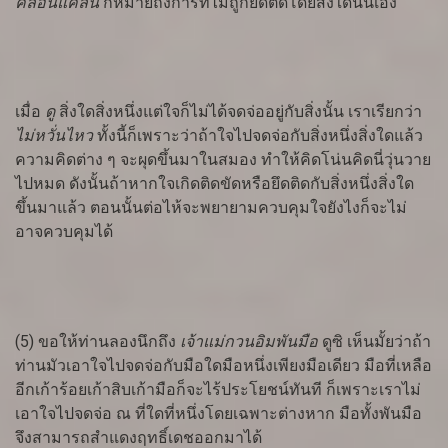
คลอนแคลน
ก็หมายถึงการที่ไม่ถูกยึดติดโดยสิ่งใดนั่นเอง
เมื่อ
ดู
สิ่งใดสิ่งหนึ่งแต่ใจก็ไม่ได้จดจ่ออยู่กับสิ่งนั้น เราเรียกว่า
ไม่หวั่นไหว
ทั้งนี้ก็เพราะว่าถ้าใจไปจดจ่อกับสิ่งหนึ่งสิ่งใดแล้ว
ความคิดต่าง ๆ จะผุดขึ้นมาในสมอง ทำให้คิดโน่นคิดนี่วุ่นวาย
ไปหมด ดังนั้นถ้าหากใจเกิดติดขัดหรือยึดติดกับสิ่งหนึ่งสิ่งใด
ขึ้นมาแล้ว ตอนนั้นต่อไห้จะพยายามควบคุมใจยังไงก็จะไม่
อาจควบคุมได้
(5) ขอให้ท่านลองนึกถึง
เจ้าแม่กวนอิมพันมือ
ดูซิ เห็นมั้ยว่าถ้า
ท่านมัวเอาใจไปจดจ่อกับมือใดมือหนึ่งเพียงมือเดียว มือที่เหลือ
อีกเก้าร้อยเก้าสิบเก้ามือก็จะไร้ประโยชน์ทันที ก็เพราะเราไม่
เอาใจไปจดจ่อ ณ ที่ใดที่หนึ่งโดยเฉพาะต่างหาก มือทั้งพันมือ
จึงสามารถสำแดงฤทธิ์เดชออกมาได้