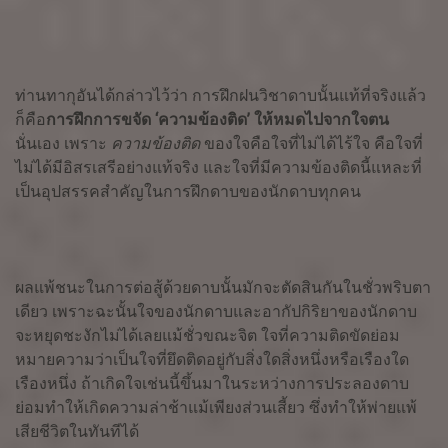
ท่านทากุอันได้กล่าวไว้ว่า การฝึกฝนวิชาดาบนั้นแท้ที่จริงแล้ว
ก็คือ
การฝึกการขจัด
‘ความข้องติด’ ให้หมดไปจากใจตน
นั่นเอง เพราะ
ความข้องติด
ของใจคือใจที่ไม่ได้ไร้ใจ คือใจที่
ไม่ได้มีอิสรเสรีอย่างแท้จริง และใจที่มีความข้องติดนี้แหละที่
เป็นอุปสรรคสำคัญในการฝึกดาบของนักดาบทุกคน
ผลแพ้ชนะในการต่อสู้ด้วยดาบนั้นมักจะตัดสินกันในชั่วพริบตา
เดียว เพราะฉะนั้นใจของนักดาบและอากัปกิริยาของนักดาบ
จะหยุดชะงักไม่ได้เลยแม้ชั่วขณะจิต ใจที่ความติดขัดย่อม
หมายความว่าเป็นใจที่ยึดติดอยู่กับสิ่งใดสิ่งหนึ่งหรือเรืองใด
เรืองหนึ่ง ถ้าเกิดใจเช่นนี้ขึ้นมาในระหว่างการประลองดาบ
ย่อมทำให้เกิดความล่าช้าแม้เพียงส่วนเสี้ยว ซึ่งทำให้พ่ายแพ้
เสียชีวิตในทันทีได้