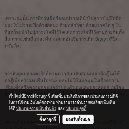
เพราะฉะนั้น การฝึกฝนชี่หรือลมปราณที่นำไปสู่การไม่ยึดติด
ของใจไม่ว่าจะฝึกด้วยศิลปะ ด้วยหลักวิชา ด้วยมรรคใด ๆ ใน
ที่สุดก็จะนำไปสู่ภาวะใจที่ไร้ใจและภาวะใจที่ไร้ดาบด้วยกันทั้ง
สิ้น ภาวะเช่นนี้แหละที่ท่านทากุอันเรียกว่าเกิด
ปัญญาที่ไม่
หวั่นไหว
อาจฟังดูแปลกแต่จริงที่ท่านทากุอันกลับสอนเหล่านักสู้ไม่ให้
ต่อสู้เพื่อหวังผลแพ้หรือชนะ และไม่ให้หมกมุ่นในเรื่องความ
เข้มแข็งหรือความอ่อนแอว่าของตัวเองและของคู่ต่อสู้ เหมือน
กับที่ท่านได้สอนพวกนักดาบให้มุ่งฝึกฝนจนบรรลุภาวะ
ไร้ดาบ
เว็บไซต์นี้มีการใช้งานคุกกี้ เพื่อเพิ่มประสิทธิภาพและประสบการณ์ที่ดี
ในการใช้งานเว็บไซต์ของท่าน ท่านสามารถอ่านรายละเอียดเพิ่มเติม
ได้ที่
นโยบายความเป็นส่วนตัว
และ
นโยบายคุกกี้
ตั้งค่าคุกกี้
ยอมรับทั้งหมด
เพราะถ้าหากคนเรามุ่งต่อสู้เพื่อหวังผลแพ้ชนะในขณะที่ยังไม่
เก่งกล้าที่จะอดใช้กำลังหรือความรุนแรงไม่ได้ ผู้มีกำลัง