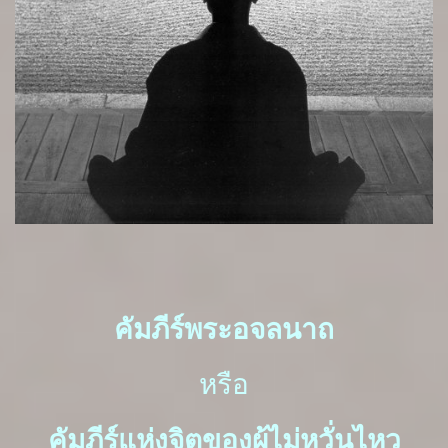
คัมภีร์พระอจลนาถ
หรือ
คัมภีร์แห่งจิตของผู้ไม่หวั่นไหว