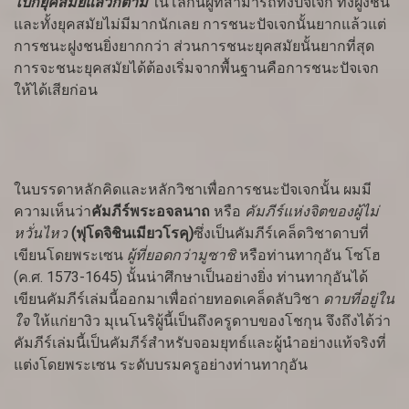
ไปกี่ยุคสมัยแล้วก็ตาม
ในโลกนี้ผู้ที่สามารถทั้งปัจเจก ทั้งฝูงชน
และทั้งยุคสมัยไม่มีมากนักเลย การชนะปัจเจกนั้นยากแล้วแต่
การชนะฝูงชนยิ่งยากกว่า ส่วนการชนะยุคสมัยนั้นยากที่สุด
การจะชนะยุคสมัยได้ต้องเริ่มจากพื้นฐานคือการชนะปัจเจก
ให้ได้เสียก่อน
ในบรรดาหลักคิดและหลักวิชาเพื่อการชนะปัจเจกนั้น ผมมี
ความเห็นว่า
คัมภีร์พระอจลนาถ
หรือ
คัมภีร์แห่งจิตของผู้ไม่
หวั่นไหว
(ฟุโดจิชินเมียวโรคุ)
ซึ่งเป็นคัมภีร์เคล็ดวิชาดาบที่
เขียนโดยพระเซน
ผู้ที่ยอดกว่ามูซาชิ
หรือท่านทากุอัน โซโฮ
(ค.ศ. 1573-1645) นั้นน่าศึกษาเป็นอย่างยิ่ง ท่านทากุอันได้
เขียนคัมภีร์เล่มนี้ออกมาเพื่อถ่ายทอดเคล็ดลับวิชา
ดาบที่อยู่ใน
ใจ
ให้แก่ยางิว มุเนโนริผู้นี้เป็นถึงครูดาบของโชกุน จึงถึงได้ว่า
คัมภีร์เล่มนี้เป็นคัมภีร์สำหรับจอมยุทธ์และผู้นำอย่างแท้จริงที่
แต่งโดยพระเซน ระดับบรมครูอย่างท่านทากุอัน