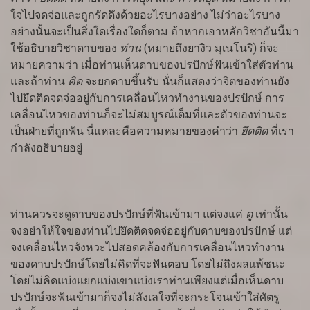
ใจไปจดจ่อและถูกรัดดึงด้วยอะไรบางอย่าง ไม่ว่าอะไรบาง
อย่างนั้นจะเป็นสิ่งใดเรื่องใดก็ตาม ถ้าหากเอาหลักวิชาอันนี้มา
ใช้อธิบายวิชาดาบของ
ท่าน
(หมายถึงยางิว มุเนโนริ) ก็จะ
หมายความว่า เมื่อท่านเห็นดาบของปรปักษ์ฟันเข้าใส่ตัวท่าน
และถ้าท่าน
คิด
จะยกดาบขึ้นรับ นั่นก็แสดงว่าจิตของท่านยัง
ไปยึดติดจดจ่ออยู่กับการเคลื่อนไหวทำงานของปรปักษ์ การ
เคลื่อนไหวของท่านก็จะไม่สมบูรณ์เต็มที่และตัวของท่านจะ
เป็นฝ่ายที่ถูกฟัน นี่แหละคือความหมายของคำว่า
ยึดติด
ที่เรา
กำลังอธิบายอยู่
ท่านควรจะดูดาบของปรปักษ์ที่ฟันเข้ามา แต่จงแค่
ดู
เท่านั้น
จงอย่าให้ใจของท่านไปยึดติดจดจ่ออยู่กับดาบของปรปักษ์ แต่
จงเคลื่อนไหวจังหวะไปสอดคล้องกับการเคลื่อนไหวทำงาน
ของดาบปรปักษ์โดยไม่คิดที่จะฟันตอบ โดยไม่ถึงผลแพ้ชนะ
โดยไม่คิดแบ่งแยกแบ่งเขาแบ่งเราท่านเพียงแต่เมื่อเห็นดาบ
ปรปักษ์จะฟันเข้ามาก็จงไม่ลังเลใจที่จะกระโจนเข้าใส่ศัตรู