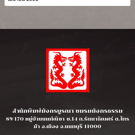
l
สำนักพิมพ์มังกรบูรณา ชมรมมังกรธรรม
89/170 หมู่บ้านนนท์ณิชา ซ.14 ถ.รัตนาธิเบศร์ ต.ไทร
ม้า อ.เมือง จ.นนทบุรี 11000