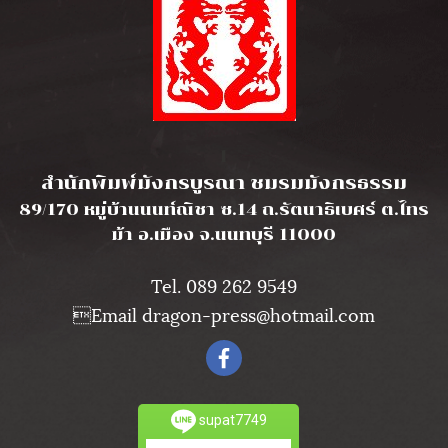
l
สำนักพิมพ์มังกรบูรณา ชมรมมังกรธรรม
89/170 หมู่บ้านนนท์ณิชา ซ.14 ถ.รัตนาธิเบศร์ ต.ไทร
ม้า อ.เมือง จ.นนทบุรี 11000
Tel. 089 262 9549
Email dragon-press@hotmail.com
supat7749