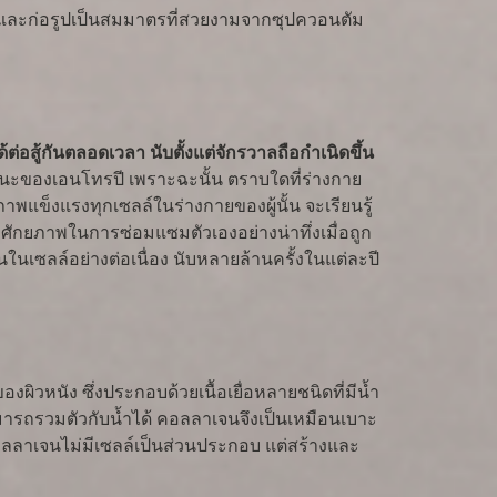
ยบ และก่อรูปเป็นสมมาตรที่สวยงามจากซุปควอนตัม
ู้กันตลอดเวลา นับตั้งแต่จักรวาลถือกำเนิดขึ้น
ยชนะของเอนโทรปี เพราะฉะนั้น ตราบใดที่ร่างกาย
แข็งแรงทุกเซลล์ในร่างกายของผู้นั้น จะเรียนรู้
ีศักยภาพในการซ่อมแซมตัวเองอย่างน่าทึ่งเมื่อถูก
นเซลล์อย่างต่อเนื่อง นับหลายล้านครั้งในแต่ละปี
ผิวหนัง ซึ่งประกอบด้วยเนื้อเยื่อหลายชนิดที่มีน้ำ
่สามารถรวมตัวกับน้ำได้ คอลลาเจนจึงเป็นเหมือนเบาะ
 คอลลาเจนไม่มีเซลล์เป็นส่วนประกอบ แต่สร้างและ