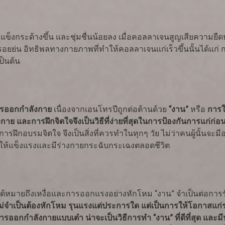
งกระด้างขึ้น และชุ่มชื่นน้อยลง เมื่อคอลลาเจนสูญเสียความยืดหยุ่น
็นรอยย่น อิทธิพลทางกายภาพที่ทำให้คอลลาเจนแก่เร็วขึ้นนั้นได้แ
ป็นต้น
 การออกกำลังกาย
เนื่องจากเอนโทรปีถูกต่อต้านด้วย
“งาน”
หรือ
การใ
าย และการฝึกจิตใจจึงเป็นวิธีที่ง่ายที่สุดในการป้องกันการแก่ก่อ
รฝึกอบรมจิตใจ จึงเป็นสิ่งที่ควรทำในทุกๆ วัย ไม่ว่าคนผู้นั้นจ
่อให้แข็งแรงและมีร่างกายกระฉับกระเฉงตลอดชีวิต
่ได้หมายถึงเหงื่อและการออกแรงอย่างหักโหม “งาน” จำเป็นต่อกา
ม่จำเป็นต้องหักโหม รุนแรงแต่ประการใด แต่เป็นการให้โอกาสแก่
ารออกกำลังกายแบบเต๋า น่าจะเป็นวิธีการทำ “งาน” ที่ดีที่สุด และ