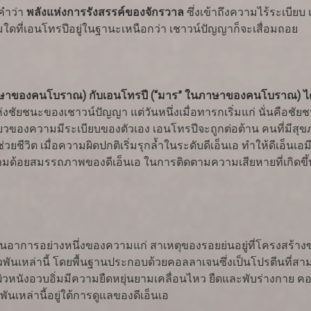
คำว่า
พลังแห่งการรังสรรค์ของจักรวาล
ซึ่งเข้าถึงความไร้ระเบี
มใดที่เอนโทรปีอยู่ในฐานะเหนือกว่า เชาวน์ปัญญาก็จะเสื่อมถอย
ษาของคนโบราณ) กับเอนโทรปี (“มาร” ในภาษาของคนโบราณ) ได้ต่อส
งชัยชนะของเชาวน์ปัญญา แต่วันหนึ่งเมื่อทารกเริ่มแก่ นั่นคือชั
ของความมีระเบียบของตัวเอง เอนโทรปีจะถูกต่อต้าน คนที่มีสุขภาพ
ีวิต เมื่อความผิดปกติเริ่มรุกล้ำในระดับดีเอ็นเอ ทำให้ดีเอ็นเอม
มด้อยสมรรถภาพของดีเอ็นเอ ในการติดตามความเสียหายที่เกิดขึ้นใ
็นอาการอย่างหนึ่งของความแก่ สาเหตุของรอยย่นอยู่ที่โครงสร้างของ
่อเกี่ยวพันเหล่านี้ โดยพื้นฐานประกอบด้วยคอลลาเจนซึ่งเป็นโปรตีนที
ให้ผิวหนังอวบอิ่มมีความยืดหยุ่นยามเคลื่อนไหว ยืดและพับร่างกาย
ันเหล่านี้อยู่ใต้การดูแลของดีเอ็นเอ