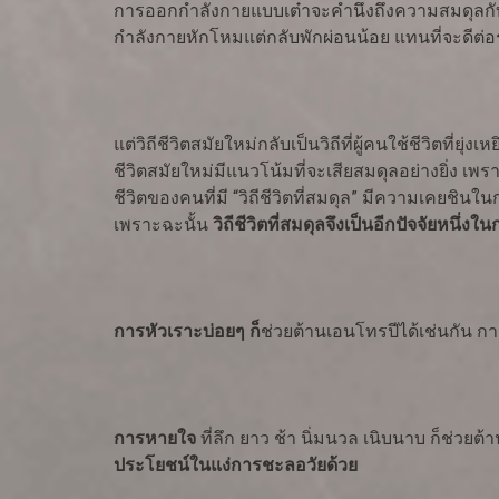
การออกกำลังกายแบบเต๋าจะคำนึงถึงความสมดุลกับก
กำลังกายหักโหมแต่กลับพักผ่อนน้อย แทนที่จะดีต่อร
แต่วิถีชีวิตสมัยใหม่กลับเป็นวิถีที่ผู้คนใช้ชีวิตที่
ชีวิตสมัยใหม่มีแนวโน้มที่จะเสียสมดุลอย่างยิ่ง 
ชีวิตของคนที่มี “วิถีชีวิตที่สมดุล” มีความเคยชินใน
เพราะฉะนั้น
วิถีชีวิตที่สมดุลจึงเป็นอีกปัจจัยหนึ
การหัวเราะบ่อยๆ ก็
ช่วยต้านเอนโทรปีได้เช่นกัน ก
การหายใจ
ที่ลึก ยาว ช้า นิ่มนวล เนิบนาบ ก็ช่วยต
ประโยชน์ในแง่การชะลอวัยด้วย