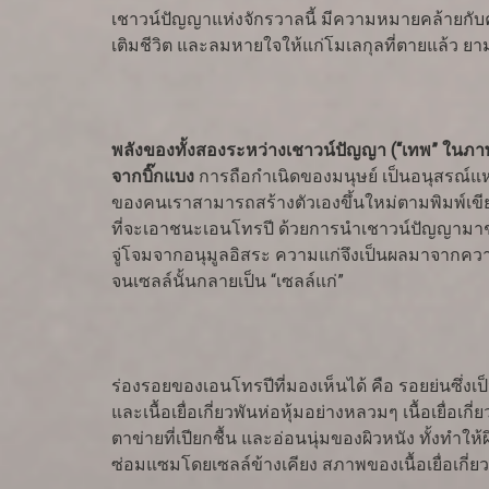
เชาวน์ปัญญาแห่งจักรวาลนี้ มีความหมายคล้ายกับ
เติมชีวิต และลมหายใจให้แก่โมเลกุลที่ตายแล้ว ยา
พลังของทั้งสองระหว่างเชาวน์ปัญญา (“เทพ” ในภา
จากบิ๊กแบง
การถือกำเนิดของมนุษย์ เป็นอนุสรณ์แห่
ของคนเราสามารถสร้างตัวเองขึ้นใหม่ตามพิมพ์เขียว
ที่จะเอาชนะเอนโทรปี ด้วยการนำเชาวน์ปัญญามาช่วยช
จู่โจมจากอนุมูลอิสระ ความแก่จึงเป็นผลมาจากควา
จนเซลล์นั้นกลายเป็น “เซลล์แก่”
ร่องรอยของเอนโทรปีที่มองเห็นได้ คือ รอยย่นซึ่งเป
และเนื้อเยื่อเกี่ยวพันห่อหุ้มอย่างหลวมๆ เนื้อเยื
ตาข่ายที่เปียกชื้น และอ่อนนุ่มของผิวหนัง ทั้งทำ
ซ่อมแซมโดยเซลล์ข้างเคียง สภาพของเนื้อเยื่อเกี่ยวพ