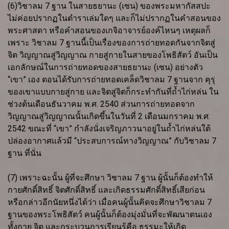
(6)วิชาลม 7 ฐาน ในสายธยานะ (เซน) ของพระมหากัสสปะ
ไม่ค่อยปรากฏในตำราเล่มใดๆ และก็ไม่ปรากฏในคำสอนของ
พระศาสดา หรือคำสอนของเกจิอาจารย์องค์ไหนๆ เหตุผลก็
เพราะ วิชาลม 7 ฐานนี้เป็นเรื่องของการถ่ายทอดกันจากจิตสู่
จิต วิญญาณสู่วิญญาณ กายสู่กายในสายของโพธิสัตว์ อันเป็น
เอกลักษณ์ในการถ่ายทอดของสายธยานะ (เซน) อย่างตัว
“เขา” เอง ตอนได้รับการถ่ายทอดเคล็ดวิชาลม 7 ฐานจาก คุรุ
ของเขาแบบกายสู่กาย และจิตสู่จิตก็กระทำกันที่ถ้ำไก่หล่น ใน
ช่วงต้นเดือนธันวาคม พ.ศ. 2540 ส่วนการถ่ายทอดจาก
วิญญาณสู่วิญญาณนั้นเกิดขึ้นในวันที่ 2 เดือนมกราคม พ.ศ.
2542 ขณะที่ “เขา” กำลังนั่งเจริญภาวนาอยู่ในถ้ำไก่หล่นใต้
ปล่องอากาศแล้วมี “ประสบการณ์ทางวิญญาณ” กับวิชาลม 7
ฐาน ที่นั่น
(7) เพราะฉะนั้น ผู้ที่จะศึกษา วิชาลม 7 ฐาน ผู้นั้นก็ต้องทำให้
กายศักดิ์สิทธิ์ จิตศักดิ์สิทธิ์ และเกิดธรรมศักดิ์สิทธิ์เสียก่อน
หรือกล่าวอีกนัยหนึ่งได้ว่า เมื่อคนผู้นั้นคิดจะศึกษาวิชาลม 7
ฐานของพระโพธิสัตว์ คนผู้นั้นก็ต้องมุ่งมั่นที่จะพัฒนาตนเอง
ทั้งกาย จิต และกระบวนการเรียนรู้คือ ธรรมะให้เกิด