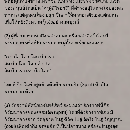
พุทธคุณที่แผ่ซ่านแทรกซึมไปทั่ว ทั้งในธรรมชาติและในจิต
ของมนุษย์โดยเป็น “ครูผู้มีใจอารี” ที่ดำรงอยู่ในดวงใจของคน
ทุกคน แต่ทุกคนต้อง ปลุก ขึ้นมาให้มาสอนตัวเองแต่ละคน
เพื่อให้หยั่งถึงความรู้แจ้งอย่างสมบูรณ์
(2) ผู้ที่สามารถเข้าถึง พลังอมตะ หรือ พลังจิต ได้ จะมี
ธรรมกาย หรือเป็น ธรรมกาย ผู้นั้นจะเรียกตนเองว่า
“เรา คือ โลก โลก คือ เรา
จิต คือ โลก โลก คือ จิต
จิต คือ เรา เรา คือ โลก”
โดยที่ จิต ในคำพูดข้างต้นคือ ธรรมจิต (Spirit) ซึ่งเป็น
ธรรมกาย ด้วย
(3) จักรวาฬทัศน์ของโพธิสัตว์ จะมองว่า จักรวาฬนี้คือ
วิวัฒนาการของธรรมจิต (Spirit) โดยที่ตัวจักรวาฬเอง มี
วิวัฒนาการจาก วัตถุธาตุ ไปสู่ ชีวิต ไปสู่ จิตใจ ไปสู่ วิญญาณ
(soul) เพื่อเข้าถึง ธรรมจิต ที่เป็นปลายทาง หรือระดับสูงสุด