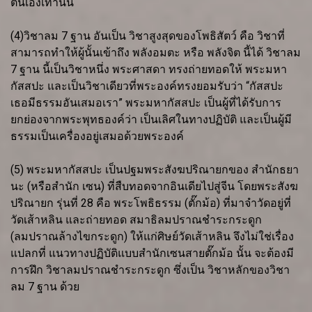
ตนเองเท่านั้น
(4)วิชาลม 7 ฐาน อันเป็น วิชาสูงสุดของโพธิสัตว์ คือ วิชาที่
สามารถทำให้ผู้นั้นเข้าถึง พลังอมตะ หรือ พลังจิต นี้ได้ วิชาลม
7 ฐาน นี้เป็นวิชาหนึ่ง พระศาสดา ทรงถ่ายทอดให้ พระมหา
กัสสปะ และเป็นวิชาเดียวที่พระองค์ทรงยอมรับว่า “กัสสปะ
เธอมีธรรมอันเสมอเรา” พระมหากัสสปะ เป็นผู้ที่ได้รับการ
ยกย่องจากพระพุทธองค์ว่า เป็นเลิศในทางปฏิบัติ และเป็นผู้มี
ธรรมเป็นเครื่องอยู่เสมอด้วยพระองค์
(5) พระมหากัสสปะ เป็นปฐมพระสังฆปริณายกของ สำนักธยา
นะ (หรือสำนัก เซน) ที่สืบทอดจากอินเดียไปสู่จีน โดยพระสังฆ
ปริณายก รุ่นที่ 28 คือ พระโพธิธรรม (ตั๊กม้อ) ที่มาจำวัดอยู่ที่
วัดเส้าหลิน และถ่ายทอด สมาธิลมปราณชำระกระดูก
(ลมปราณล้างไขกระดูก) ให้แก่ศิษย์วัดเส้าหลิน จึงไม่ใช่เรื่อง
แปลกที่ แนวทางปฏิบัติแบบสำนักเซนสายตั๊กม้อ นั้น จะต้องมี
การฝึก วิชาลมปราณชำระกระดูก ซึ่งเป็น วิชาหลักของวิชา
ลม 7 ฐาน ด้วย