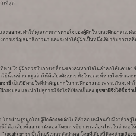
มที่สุด
เข้าและออกจะทำให้คุณภาพการหายใจของผู้ฝึกในขณะฝึกอาสนะค่อย
ารเจริญสมาธิภาวนา และจะทำให้ผู้ฝึกเป็นหนึ่งเดียวกับการเคลื่
ขณะที่หายใจ ผู้ฝึกควรบีบการเคลื่อนของลมหายใจในลำคอให้แคบลง ซ
กวิธีนี้จนชำนาญแล้วให้มีเสียงดังเบาๆ ทั้งในขณะที่หายใจเข้าแ
ุชชายี
เป็นวิธีหายใจที่สำคัญมากในการฝึกอาสนะ เพราะมันจะทำให้ผู้ฝ
้ฝึกสงบลง และนำไปสู่การมีจิตใจที่เยือกเย็นลง
อุชชายีจึงได้ชื่อว่
ก โดยผ่านรูจมูกโดยผู้ฝึกต้องจดจ่อไปที่ลำคอ เหมือนกับมีวาล์วอยู่
ี้ก็คือ เสียงที่ออกมานั่นเอง โดยการบีบการเคลื่อนไหวในลำคอ
..” (aaah) ยาวๆ ขึ้นในบริเวณหลังลำคอ โดยที่เสียงนี้ฟังคล้ายเสียง