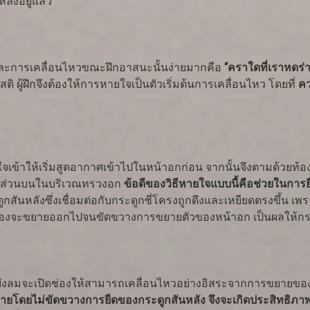
ังอยู่แล้ว
ละการเคลื่อนไหวขณะฝึกอาสนะนั้นง่ายมากคือ
“คราใดที่เราหดร
ิ ผู้ฝึกจึงต้องให้การหายใจเป็นตัวเริ่มต้นการเคลื่อนไหว โดยที่
ค
จเข้าให้เริ่มสูดอากาศเข้าไปในหน้าอกก่อน จากนั้นจึงตามด้วย
อดส่วนบนในบริเวณทรวงอก
ข้อดีของวิธีหายใจแบบนี้คือช่วยในกา
ูกสันหลังซึ่งเชื่อมต่อกับกระดูกซี่โครงถูกดึงและเหยียดตรงขึ้น เพ
ท้องจะขยายออกไปจนขัดขวางการขยายตัวของหน้าอก เป็นผลให้กระดู
ะบังลมจะเปิดช่องให้สามารถเคลื่อนไหวอย่างอิสระจากการขยายของห
กายโดยไม่ขัดขวางการยืดของกระดูกสันหลัง จึงจะเกิดประสิทธิภา