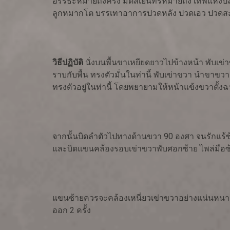
อรรธะหมายถึงครึ่ง มัตสเยนทร์หมายถึง เทพแห่งปลา
ลูกหมากโต บรรเทาอาการปวดหลัง ปวดเอว ปวดสะโ
วิธีปฏิบัติ
นั่งบนพื้นขาเหยียดยาวไปข้างหน้า พับเข่
ราบกับพื้น ทรงตัวมั่นในท่านี้ พับเข่าขวา นำขา
ทรงตัวอยู่ในท่านี้ โดยพยายามให้หน้าแข้งขวาตั้งฉ
จากนั้นบิดลำตัวไปทางด้านขวา 90 องศา จนรักแร้ซ
และบิดแขนคล้องรอบเข่าขวาพับศอกซ้าย ไพล่มือซ้
แขนซ้ายควรจะคล้องเหนี่ยวเข่าขวาอย่างแน่นหนา แ
ออก 2 ครั้ง