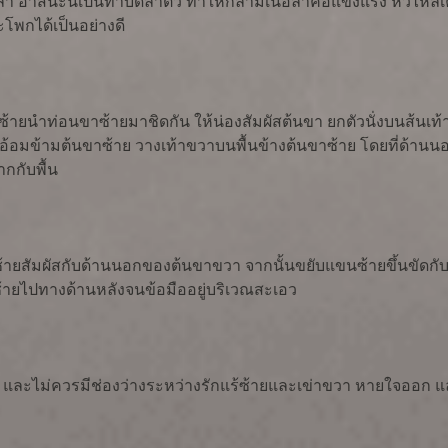
 อาสนะนี้เป็นท่าบิดลำตัว ทำให้กล้ามเนื้อลำคอแข็งแรง หัวไหล่เค
พกได้เป็นอย่างดี
าซ้ายนำท่อนขาซ้ายมาชิดกัน ให้น่องสัมผัสต้นขา ยกตัวนั่งบนส้นเท้
ขวาอ้อมข้ามต้นขาซ้าย วางเท้าขวาบนพื้นข้างต้นขาซ้าย โดยที่ด้
ากกับพื้น
้ายสัมผัสกับด้านนอกของต้นขาขวา จากนั้นขยับแขนซ้ายขึ้นขัดกั
ายไปทางด้านหลังจนข้อมืออยู่บริเวณสะเอว
ละไม่ควรมีช่องว่างระหว่างรักแร้ซ้ายและเข่าขวา หายใจออก และเ