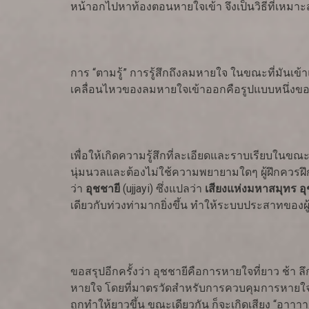
หน้าอกไปหาท้องตอนหายใจเข้า จึงเป็นวิธีที่เหมาะส
การ “ตามรู้” การรู้สึกถึงลมหายใจ ในขณะที่มัน
เคลื่อนไหวของลมหายใจเข้าออกคือรูปแบบหนึ่งของก
เพื่อให้เกิดความรู้สึกที่ละเอียดและราบเรียบใน
นุ่มนวลและต้องไม่ใช้ความพยายามใดๆ ผู้ฝึกควรฝึ
ว่า
อุชชายี
(ujjayi) ซึ่งแปลว่า
เสียงแห่งมหาสมุทร อ
เดียวกับท่วงท่ามากยิ่งขึ้น ทำให้ระบบประสาทของผู
ขอสรุปอีกครั้งว่า อุชชายีคือการหายใจที่ยาว ช้า ลึ
หายใจ โดยที่มาตรวัดสำหรับการควบคุมการหายใจน
ถูกทำให้ยาวขึ้น ขณะเดียวกัน ก็จะเกิดเสียง “อาาาา.