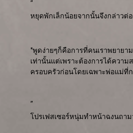
”
หยุดพักเล็กน้อยจากนั้นจึงกล่าวต่อ
"
พูดง่ายๆ
ก็คือ
การที่คนเราพยายามท
เท่านั้น
แต่เพราะต้องการได้ความ
ครอบ
ครัวก่อน
โดยเฉพาะพ่อแม่ที่กร
”
โปรเฟสเซอร์หนุ่มทำหน้าฉงน
ถามว