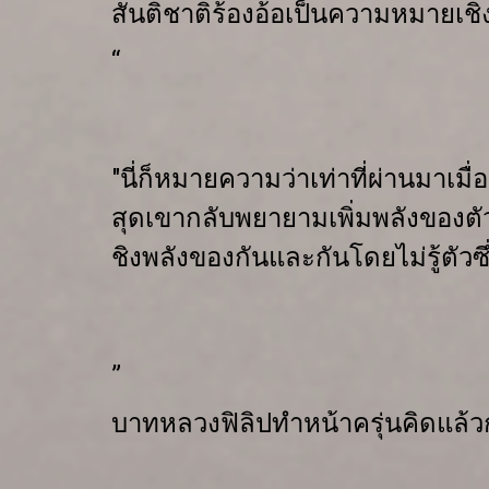
สันติชาติร้องอ้อ
เป็นความหมายเชิง
“
"
นี่ก็หมายความว่า
เท่าที่ผ่านมาเมื
สุด
เขากลับพยายามเพิ่มพลังของตั
ชิงพลัง
ของกันและกันโดยไม่รู้ตัว
ซ
”
บาทหลวงฟิลิปทำหน้าครุ่นคิดแล้วก