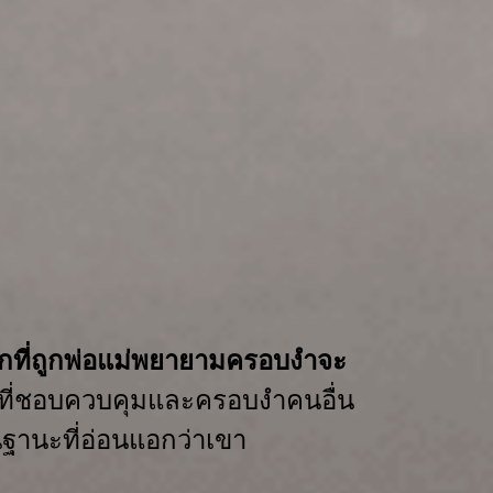
็กที่ถูกพ่อแม่พยายามครอบงำจะ
นคนที่ชอบควบคุมและครอบงำคนอื่น
ฐานะที่
อ่อนแอกว่าเขา