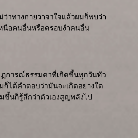
ม่ว่าทางกาย
วาจา
ใจ
แล้วผมก็พบว่า
หนือคนอื่น
หรือครอบงำคนอื่น
ฏการณ์ธรรมดาที่เกิดขึ้นทุกวันทั่ว
ก็ได้คำตอบว่า
มันจะเกิดอย่างใด
มขึ้นก็
รู้สึกว่าตัวเองสูญพลังไป