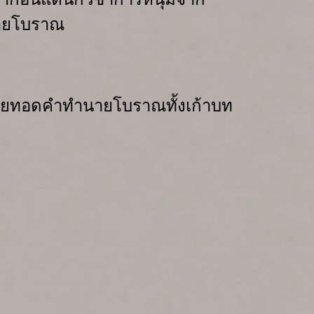
ำนายโบราณ
ถ่ายทอดคำทำนายโบราณทั้งเก้าบท