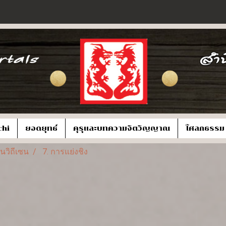
chi
ยอดยุทธ์
คุรุและบทความจิตวิญญาณ
โศลกธรรม
นวิถีเซน
7. การแย่งชิง