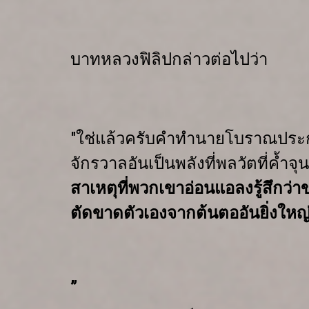
บาทหลวงฟิลิปกล่าวต่อไปว่า
"
ใช่แล้วครับ
คำทำนายโบราณประการท
จักรวาล
อันเป็นพลังที่พลวัตที่ค้ำจ
สาเหตุที่
พวกเขาอ่อนแอลง
รู้สึกว
ตัดขาดตัวเองจากต้นตออันยิ่งใหญ่
”