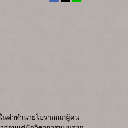
หาในคำทำนายโบราณแก่ผู้คน
มาก่อน
แต่นักวิชาการหนุ่มจาก