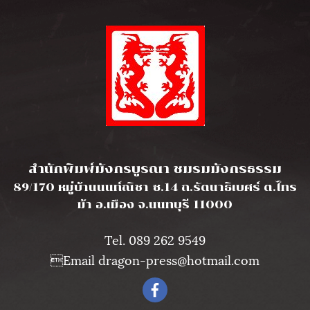
l
สำนักพิมพ์มังกรบูรณา ชมรมมังกรธรรม
89/170 หมู่บ้านนนท์ณิชา ซ.14 ถ.รัตนาธิเบศร์ ต.ไทร
ม้า อ.เมือง จ.นนทบุรี 11000
Tel. 089 262 9549
Email dragon-press@hotmail.com