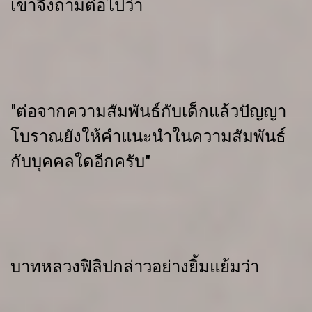
เขาจึงถามต่อไปว่า
"ต่อจากความสัมพันธ์กับเด็กแล้วปัญญา
โบราณยังให้คำแนะนำในความสัมพันธ์
กับบุคคลใดอีกครับ"
บาทหลวงฟิลิปกล่าวอย่างยิ้มแย้มว่า