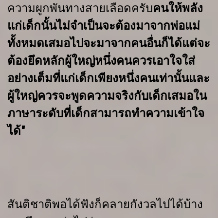
ความผูกพันทางสายเลือดครับ
คนให้พลัง
แก่เด็กนั้นไม่จำเป็นจะต้องมาจากพ่อแม่
ทั้งหมดเสมอไป
จะมาจากคนอื่นก็ได้
แต่
จะ
ต้องยึดหลักผู้ใหญ่หนึ่งคนควรเอาใจใส่
อย่างเต็มที่แก่เด็กเพียงหนึ่งคนเท่านั้น
และ
ผู้ใหญ่ควรจะพูดความจริงกับเด็กเสมอ
ใน
ภาษาระดับที่เด็กสามารถทำความ
เข้าใจ
ได้"
สันติชาติพอได้ฟังก็คลายกังวลไปได้บ้าง