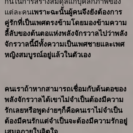
กันในการสร้างสมดุลแก่บุคลิกภาพของ
แต่ละคน
เพราะฉะนั้นผู้คนจึงยัง
ต้องการ
คู่รักที่เป็นเพศตรงข้าม
โดยมองข้ามความ
ลี้ลับของต้นตอแห่งพลังจักรวาล
ไปว่า
พลัง
จักรวาลนี้มีทั้งความเป็นเพศชายและเพศ
หญิงสมบูรณ์อยู่แล้วในตัวเอง
คนเราถ้าหากสามารถเชื่อมกับต้นตอของ
พลังจักรวาลได้
เขาไม่จำเป็น
ต้องมีความ
รักเลย
หรือพูดง่ายๆ
ก็คือ
คนเราไม่จำเป็น
ต้องมีคนรัก
แต่จำเป็นจะ
ต้องมีความรักอยู่
เสมอภายในจิตใจ