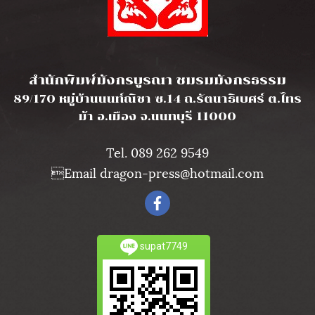
l
สำนักพิมพ์มังกรบูรณา ชมรมมังกรธรรม
89/170 หมู่บ้านนนท์ณิชา ซ.14 ถ.รัตนาธิเบศร์ ต.ไทร
ม้า อ.เมือง จ.นนทบุรี 11000
Tel. 089 262 9549
Email dragon-press@hotmail.com
supat7749