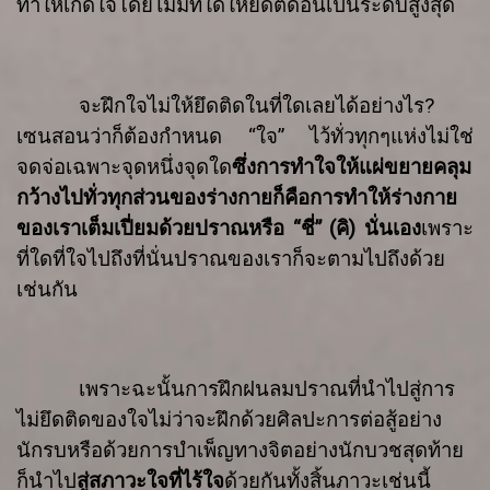
ทำให้เกิดใจโดยไม่มีที่ใดให้ยึดติด
อันเป็นระดับสูงสุด
จะฝึกใจไม่ให้ยึดติดในที่ใดเลยได้อย่างไร
?
เซนสอนว่า
ก็ต้องกำหนด
“
ใจ
”
ไว้ทั่วทุกๆ
แห่งไม่ใช่
จดจ่อเฉพาะจุดหนึ่งจุดใด
ซึ่งการทำใจให้แผ่ขยายคลุม
กว้างไปทั่วทุกส่วนของร่างกายก็คือ
การทำให้ร่างกาย
ของเราเต็มเปี่ยมด้วยปราณ
หรือ
“
ชี่
” (
คิ
)
นั่นเอง
เพราะ
ที่ใดที่ใจไปถึงที่นั่น
ปราณของเราก็จะตามไปถึงด้วย
เช่น
กัน
เพราะฉะนั้น
การฝึกฝนลมปราณที่นำไปสู่การ
ไม่ยึดติดของใจ
ไม่ว่าจะฝึก
ด้วยศิลปะการต่อสู้อย่าง
นักรบ
หรือด้วยการบำเพ็ญทางจิตอย่างนักบวช
สุดท้าย
ก็นำไป
สู่สภาวะใจที่ไร้ใจ
ด้วยกันทั้งสิ้น
ภาวะเช่นนี้