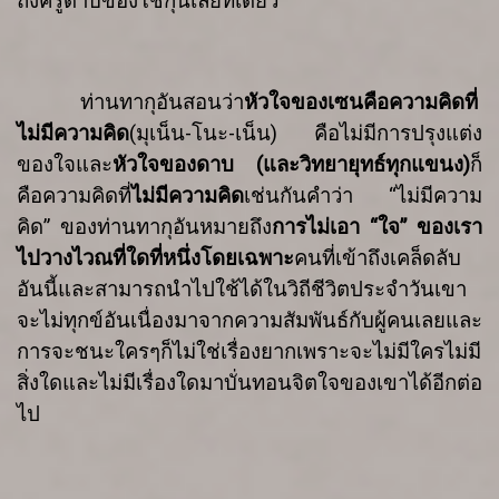
ถึงครูดาบของโชกุนเลยทีเดียว
ท่านทากุอันสอนว่า
หัวใจของเซน
คือ
ความคิดที่
ไม่มีความคิด
(
มุเน็น
-
โนะ
-
เน็น
)
คือ
ไม่มีการปรุงแต่ง
ของใจ
และ
หัวใจของดาบ
(
และวิทยายุทธ์ทุกแขนง
)
ก็
คือ
ความคิดที่
ไม่มีความคิด
เช่นกัน
คำว่า
“
ไม่มีความ
คิด
”
ของท่านทากุอัน
หมายถึง
การไม่เอา
“
ใจ
”
ของเรา
ไปวางไว
ณ
ที่ใดที่หนึ่งโดยเฉพาะ
คนที่เข้า
ถึงเคล็ดลับ
อันนี้และสามารถนำไปใช้ได้ในวิถีชีวิตประจำวัน
เขา
จะไม่ทุกข์อันเนื่องมา
จากความสัมพันธ์กับผู้คนเลย
และ
การจะชนะใครๆ
ก็ไม่ใช่เรื่องยาก
เพราะจะไม่มีใคร
ไม่มี
สิ่งใด
และไม่มีเรื่องใดมาบั่นทอนจิตใจของเขาได้อีกต่อ
ไป