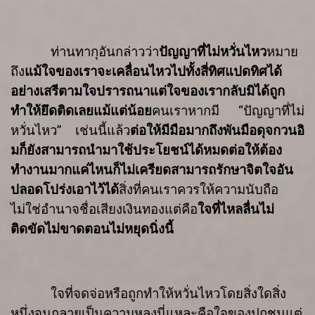
ท่านทากุอันกล่าวว่า
ปัญญาที่ไม่หวั่นไหว
หมาย
ถึง
แม้ใจของเราจะ
เคลื่อนไหวไปทั้งสี่ทิศแปดทิศได้
อย่างเสรีตามใจปรารถนา
แต่ใจของเรากลับมิได้
ถูก
ทำให้ยึดติดเลยแม้แต่น้อย
คนเราหากมี
“
ปัญญาที่ไม่
หวั่นไหว
”
เช่นนี้แล้ว
ต่อให้
มีมือมากถึงพันมือดุจกวนอิ
มก็ยังสามารถนำมาใช้ประโยชน์ได้หมด
ต่อให้ต้อง
ทำ
งานมากแค่ไหนก็ไม่เครียด
สามารถรักษาจิตใจอัน
ปลอดโปร่งเอาไว้ได
สิ่งที่คนเรา
ควรให้ความนับถือ
ไม่ใช่อำนาจ
ชื่อเสียง
เงินทอง
แต่คือ
ใจที่ไหลลื่น
ไม่
ติดขัด
ไม่ขาดตอน
ไม่หยุดนิ่งนี้
ใจที่จดจ่อหรือถูกทำให้หวั่นไหวโดยสิ่งใดสิ่ง
หนึ่งจนกลายเป็นความหลง
นี่แหละคือ
ใจของปุถุชน
แต่