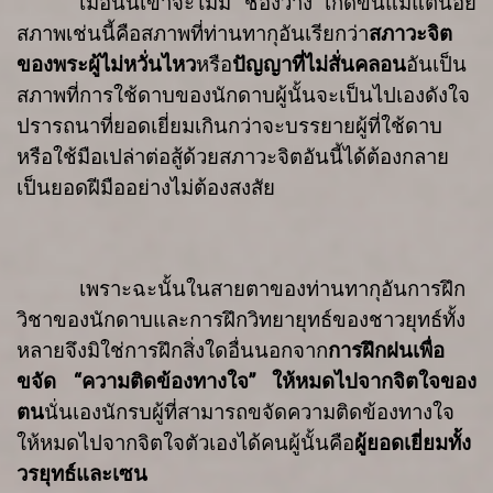
เมื่อนั้นเขาจะไม่มี
“
ช่องว่าง
”
เกิดขึ้นแม้แต่น้อย
สภาพเช่นนี้คือ
สภาพที่
ท่านทากุอันเรียกว่า
สภาวะจิต
ของพระผู้ไม่หวั่นไหว
หรือ
ปัญญาที่ไม่สั่นคลอน
อันเป็น
สภาพที่การใช้ดาบของนักดาบผู้นั้นจะเป็นไปเองดังใจ
ปรารถนาที่ยอดเยี่ยมเกิน
กว่าจะบรรยาย
ผู้ที่ใช้ดาบ
หรือใช้มือเปล่าต่อสู้ด้วยสภาวะจิตอันนี้ได้
ต้องกลาย
เป็น
ยอดฝีมืออย่างไม่ต้องสงสัย
เพราะฉะนั้นในสายตาของท่านทากุอัน
การฝึก
วิชาของนักดาบและการฝึก
วิทยายุทธ์ของชาวยุทธ์ทั้ง
หลาย
จึงมิใช่การฝึกสิ่งใดอื่นนอกจาก
การฝึกฝนเพื่อ
ขจัด
“
ความติดข้องทางใจ
”
ให้หมดไปจากจิตใจของ
ตน
นั่นเอง
นักรบผู้ที่สามารถขจัด
ความติดข้องทางใจ
ให้หมดไปจากจิตใจตัวเองได้
คนผู้นั้นคือ
ผู้ยอดเยี่ยมทั้ง
วรยุทธ์
และเซน