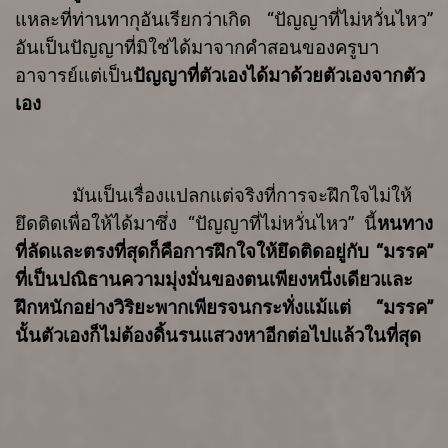
แหละที่ท่านทากุอันเรียกว่าเกิด
“
ปัญญา
ที่ไม่หวั่นไหว
”
อันเป็นปัญญาที่มิใช่ได้มาจากคำสอนของครูบา
อาจารย์
แต่เป็น
ปัญญาที่
ตัวเองได้มาด้วยตัวเองจากตัว
เอง
มันเป็นเรื่องแปลกแต่จริงที่
การจะฝึกใจไม่ให้
ยึดติดเพื่อให้ได้มาซึ่ง
“
ปัญญาที่ไม่หวั่นไหว
”
นี้
หนทาง
ที่ลัดและตรงที่สุดก็คือ
การฝึกใจให้ยึดติดอยู่กับ
“
มรรค
”
ที่เป็นปณิธานความมุ่งมั่นของตนเพียงหนึ่งเดียว
และ
ฝึกหนักอย่างวิริยะ
พากเพียรจนกระทั่งแม้แต่
“
มรรค
”
นั้น
ตัวเองก็ไม่ต้องดิ้นรนแสวงหาอีกต่อไป
แล้วในที่สุด