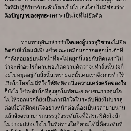
ใจที่มีปฏิกิริยาฉับพลันโดยเป็นไปเองโดยไม่มีช่องว่าง
คือ
ปัญญาของพุทธะ
เพราะเป็นใจที่ไม่ยึดติด
ท่านทากุอันกล่าวว่า
ใจของผู้บรรลุวิชา
จะไม่ยึด
ติดกับสิ่งใดแม้เพียง
ชั่วขณะ
เหมือนการกดลูกน้ำเต้าที่
กำลังลอยอยู่บนผิวน้ำที่จะไม่หยุดนิ่งอยู่กับที่
คนเรา
ไม่
ว่าจะทำอะไรก็ตาม
พอเกิดความคิดว่าจะทำสิ่งนั้น
ใจก็
จะไปหยุดอยู่กับสิ่งนั้น
เพราะ
ฉะนั้นคนเราจึงควรทำให้
เกิดใจโดยไม่มีที่ใดให้ยึดติด
อนึ่ง
ความเคร่งครัดของใจ
ก็ยังไม่ใช่ระดับใจที่สูงสุดในทัศนะของเซน
การคุมใจ
ไม่ให้วอกแวกก็ยังเป็นการฝึกใจ
ในระดับที่ยังไม่บรรลุ
ต่อเมื่อได้ฝึกฝนใจอย่างหนักต่อเนื่องเป็นเวลายายนาน
แล้ว
จึงจะสามารถบรรลุถึงระดับใจที่อิสรเสรีดังใจนึก
ไม่ว่าจะปล่อยใจไปในทิศทางใดก็
ตามได้
นี่คือระดับที่