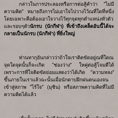
กล่าวในการประลองหรือการต่อสู้
คำว่า
“
ไม่มี
ความคิด
”
หมายถึงการ
ไม่เอาใจไปวางไว้
ณ
ที่ใดที่หนึ่ง
โดยเฉพาะ
คือ
ต้องเอาใจวางไว้ทุกจุดทุกตำแหน่ง
ทั่วตัว
และรอบๆ
ตัว
นักรบ
(
นักกีฬา
)
ที่เข้าถึงเคล็ดอันนี้ได้จะ
กลายเป็นนักรบ
(
นักกีฬา
)
ที่ยิ่งใหญ่
ท่านทากุอันกล่าวว่า
ถ้าใจเราติดขัดอยู่
ณ
ที่ใด
ณ
จุดใด
จุดนั้นก็จะเกิด
“
ช่องว่าง
”
ใหคู่ต่อสู้โจมตีได้
เพราะการที่ใจติดขัดย่อมแสดงว่าได้เกิด
“
ความหลง
”
ขึ้นภายในเราแล้ว
ฉะนั้นเมื่อนักดาบฝึกฝนตนเองจน
เข้าสู่สภาพ
“
ไร้ใจ
” (
มุชิน
)
หรือสภาพความคิดที่ไม่มี
ความคิดได้แล้ว