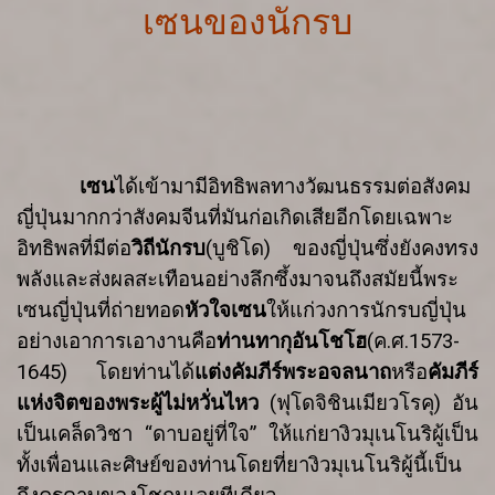
เซนของนักรบ
เซน
ได้เข้ามามีอิทธิพลทางวัฒนธรรมต่อสังคม
ญี่ปุ่นมากกว่าสังคมจีนที่
มันก่อเกิดเสียอีก
โดยเฉพาะ
อิทธิพลที่มีต่อ
วิถีนักรบ
(
บูชิโด
)
ของญี่ปุ่น
ซึ่งยังคง
ทรง
พลังและส่งผลสะเทือนอย่างลึกซึ้งมาจนถึงสมัยนี้
พระ
เซนญี่ปุ่นที่ถ่ายทอด
หัวใจ
เซน
ให้แก่วงการนักรบญี่ปุ่น
อย่างเอาการเอางานคือ
ท่านทากุอันโชโฮ
(
ค
.
ศ
.1573-
1645)
โดยท่านได้
แต่งคัมภีร์พระอจลนาถ
หรือ
คัมภีร์
แห่งจิตของพระผู้ไม่หวั่นไหว
(
ฟุโดจิชินเมียวโรคุ
)
อัน
เป็นเคล็ดวิชา
“
ดาบอยู่ที่ใจ
”
ให้แก่
ยางิว
มุเนโนริ
ผู้เป็น
ทั้ง
เพื่อนและศิษย์ของท่าน
โดยที่
ยางิว
มุเนโนริ
ผู้นี้เป็น