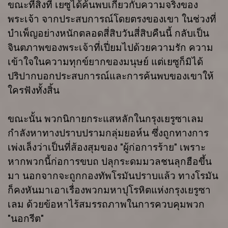
ขณะที่สิ่งที่ เยซูได้ค้นพบเกี่ยวกับความจริงของ
พระเจ้า จากประสบการณ์โดยตรงของเขา ในช่วงที่
บำเพ็ญอย่างหนักตลอดสี่สิบวันสี่สิบคืนนี้ กลับเป็น
จินตภาพของพระเจ้าที่เปี่ยมไปด้วยความรัก ความ
เข้าใจในความทุกข์ยากของมนุษย์ แต่เยซูก็มิได้
ปริปากบอกประสบการณ์และการค้นพบของเขาให้
ใครฟังทั้งสิ้น
ขณะนั้น พวกนิกายกระแสหลักในกรุงเยรูซาเลม
กำลังหาทางปราบปรามกลุ่มยอห์น ซึ่งถูกทางการ
เพ่งเล็งว่าเป็นที่ส้องสุมของ "ผู้ก่อการร้าย" เพราะ
หากพวกนี้ก่อการขบถ ปลุกระดมมวลชนลุกฮือขึ้น
มา นอกจากจะถูกกองทัพโรมันปราบแล้ว ทางโรมัน
ก็คงหันมาเอาเรื่องพวกมหาปุโรหิตแห่งกรุงเยรูซา
เลม ด้วยข้อหาไร้สมรรถภาพในการควบคุมพวก
"นอกรีต"