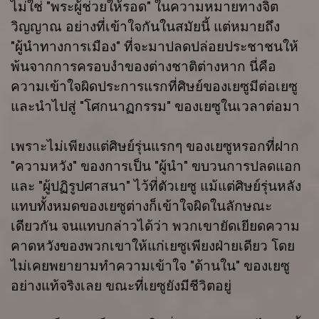
ไม่ใช่ "พระผู้ช่วยให้รอด" ในความหมายทางจิต
วิญญาณ อย่างที่เข้าใจกันในสมัยนี้ แต่หมายถึง
"ผู้นำทางการเมือง" ที่จะมาปลดปล่อยประชาชนให้
พ้นจากการครอบงำของต่างชาติต่างหาก นี่คือ
ความเข้าใจผิดประการแรกที่ศิษย์ของเยซูมีต่อเยซู
และนำไปสู่ "โศกนาฏกรรม" ของเยซูในเวลาต่อมา
เพราะไม่เพียงแต่ศิษย์รุ่นแรกๆ ของเยซูหรอกที่ฝาก
"ความหวัง" ของการเป็น "ผู้นำ" ขบวนการปลดแอก
และ "ผู้ปฏิรูปศาสนา" ไว้ที่ตัวเยซู แม้แต่ศิษย์รุ่นหลัง
แทบทั้งหมดของเยซูต่างก็เข้าใจผิดในลักษณะ
เดียวกัน จนแทบกล่าวได้ว่า พวกเขายัดเยียดความ
คาดหวังของพวกเขาให้แก่เยซูเพียงฝ่ายเดียว โดย
ไม่เคยพยายามทำความเข้าใจ "ด้านใน" ของเยซู
อย่างแท้จริงเลย ขณะที่เยซูยังมีชีวิตอยู่