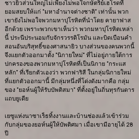
ชาวยิวส่วนใหญ่ไม่เพียงไม่พอใจกษัตริย์เฮโรดที่
ยอมสยบให้แก่ "มหาอำนาจต่างชาติ" เท่านั้น พวก
เขายังไม่พอใจพวกมหาปุโรหิตที่นำโดย คายาฟาส
อีกด้วย เพราะพวกเขาเห็นว่า พวกมหาปุโรหิตเหล่า
นี้ ประนีประนอมกับจักรวรรดิโรมัน และบิดเบือนคำ
สอนอันบริสุทธิ์ของศาสนายิว บางส่วนของคนพวกนี้
จึงแยกตัวออกมาตั้ง "นิกายใหม่" ที่ไม่อยู่ภายใต้การ
ปกครองของพวกมหาปุโรหิตที่เป็นนิกาย "กระแส
หลัก" ที่เรียกตัวเองว่า พวกฟาริสี ในกลุ่มนิกายใหม่
ที่แยกตัวออกมานี้ มีกลุ่มหนึ่งที่โด่งดังมากคือ กลุ่ม
ของ "ยอห์นผู้ให้รับบัพติสมา" ที่ตั้งอยู่ในถิ่นทุรกันดาร
แถบยูเดีย
เยซูแห่งนาซาเร็ธทิ้งงานและบ้านช่องแล้วเข้าร่วม
กับกลุ่มของยอห์นผู้ให้บัพติศมา เมื่อเขามีอายุได้ 28
ปี