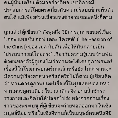
คนผู้นั้น เตรียมตัวมาอย่างดีพอ เขาก็อาจมี
ประสบการณ์โดยตรงเกี่ยวกับความรู้แบบข้ามพ้นตัว
ตนได้ แม้เพียงส่วนเสี้ยวแห่งชั่วยามขณะหนึ่งก็ตาม
ถูกแล้ว! ผู้เขียนกำลังพูดถึง วิธีการดูภาพยนตร์เรื่อง
"เดอะ แพสชั่น ออฟ เดอะ ไครสต์" (The Passion of
the Christ) ของ เมล กิบสัน เพื่อให้มันกลายเป็น
"ประสบการณ์โดยตรง" เกี่ยวกับความรู้แบบข้ามพ้น
ตัวตนของตัวผู้ดูเอง ไม่ว่าท่านจะได้เคยดูภาพยนตร์
เรื่องนี้ในโรงภาพยนตร์มาแล้วหรือยัง ไม่ว่าท่านจะ
มีความรู้เรื่องศาสนาคริสต์หรือไม่ก็ตาม ผู้เขียนคิด
ว่า ท่านควรดูภาพยนตร์เรื่องนี้ในรูปแบบของ DVD
ท่านควรดูคนเดียว ในเวลาดึกสงัด อาบน้ำชำระ
ร่างกายและจิตใจให้ปลอดโปร่ง หลังจากอ่านเรื่อง
ราวของพระเยซู ที่ผู้เขียนจะถ่ายทอดออกมาในเชิง
มนุษย์นิยม หรือในเชิงที่ท่านก็เป็นมนุษย์คนหนึ่งที่มี