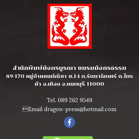
l
สำนักพิมพ์มังกรบูรณา ชมรมมังกรธรรม
89/170 หมู่บ้านนนท์ณิชา ซ.14 ถ.รัตนาธิเบศร์ ต.ไทร
ม้า อ.เมือง จ.นนทบุรี 11000
Tel. 089 262 9549
Email dragon-press@hotmail.com