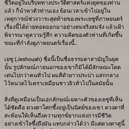
ชีวิตอยู่ในบริบททางประวัติศาสตร์แห่งยุคของท่าน
แล้ว ก็นำพาตัวท่านเอง ย้อนเวลาเข้าไปอยู่ใน
เหตุการณ์ช่วงวาระสุดท้ายของพระเยซูที่ภาพยนตร์
เรื่องนี้ได้ถ่่ายทอดออกมาอย่างสมจริงสมจัง แล้วเฝ้า
พิจารณาดูความรู้สึก ความคิดของตัวท่านที่เกิดขึ้น
ขณะที่กำลังดูภาพยนตร์เรื่องนี้...
เยซู (Jeshouah) ชื่อนี้เป็นชื่อธรรมดาสามัญในยุค
นั้น รูปลักษณ์ภายนอกของเขาก็มิได้มีลักษณะโดด
เด่นไปกว่าคนทั่วไป ผมสีดำยาวประบ่า แสกกลาง
ไว้หนวดไว้เคราเหมือนชาวยิวทั่วไปในสมัยนั้น
สิ่งที่ดูเหมือนเป็นเอกลักษณ์เฉพาะตัวของเยซูที่เห็น
ได้ชัดคือ ดวงตาโศกซึ้งอยู่เป็นนิตย์ของเขา ดวงตาที่
สะท้อนให้เห็นถึงความทุกข์ยากแห่งการมีชีวิต
อย่างเข้าใจซึ้งถึงมัน แทบกล่าวได้ว่า มีแต่ดวงตาคู่นี้