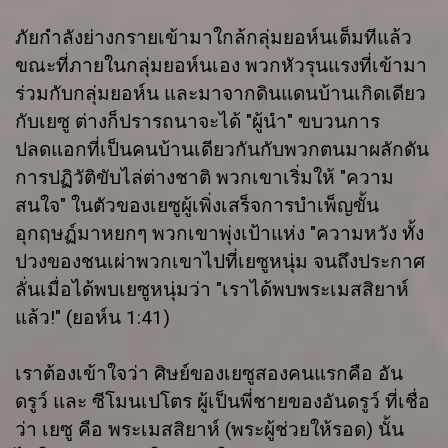
ภัยกำลังย่างกรายเข้ามาใกล้กลุ่มยอห์นเต็มทีแล้ว
ขณะที่ภายในกลุ่มยอห์นเอง พวกหัวรุนแรงที่เข้ามา
ร่วมกับกลุ่มยอห์น และมาจากดินแดนบ้านเกิดเดียว
กับเยซู ต่างก็ปรารถนาจะได้ "ผู้นำ" ขบวนการ
ปลดแอกที่เป็นคนบ้านเดียวกันกับพวกตนมาผลักดัน
การปฏิวัติขับไล่ต่างชาติ พวกเขาเริ่มให้ "ความ
สนใจ" ในตัวของเยซูผู้เพิ่งเสร็จการบำเพ็ญขั้น
อุกฤษฏ์มาหยกๆ พวกเขาพุ่งเป้าแห่ง "ความหวัง ทั้ง
ปวงของชนเผ่าพวกเขาไปที่เยซูหนุ่ม จนถึงประกาศ
ลั่นเมื่อได้พบเยซูหนุ่มว่า "เราได้พบพระเมสสิยาห์
แล้ว!" (ยอห์น 1:41)
เราต้องเข้าใจว่า ศิษย์ของเยซูสองคนแรกคือ อัน
ดรูว์ และ ซีโมนเปโตร ผู้เป็นพี่ชายของอันดรูว์ ที่เชื่อ
ว่า เยซู คือ พระเมสสิยาห์ (พระผู้ช่วยให้รอด) นั้น