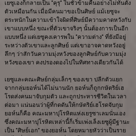
เยซูเองก็กลายเป็น "คุรุ" ในชั่วข้ามคืนอย่างไม่ทันตั้ง
ตัวเหมือนกัน เมื่อมีคนมาขอเป็นศิษย์ แม้เยซูจะ
ตระหนักในความเข้าใจผิดที่ศิษย์มีความคาดหวังกับ
เขาแบบหนึ่ง ขณะที่ตัวเขาจริงๆ นั้นต้องการเป็นอีก
แบบหนึ่ง แต่เยซูคงเคารพใน "ความต่าง" ที่ยังมีอยู่
ระหว่างตัวเขาและลูกศิษย์ แต่เขาอาจคาดหวังอยู่
ลึกๆ ว่าสักวันความมุ่งหวังของลูกศิษย์กับความมุ่ง
หวังของเขา คงปรองดองไปในทิศทางเดียวกันได้
เยซูและคณะศิษย์กลุ่มเล็กๆ ของเขา ปลีกตัวแยก
จากกลุ่มยอห์นได้ไม่นานนัก ยอห์นก็ถูกกษัตริย์เฮ
โรดส่งคนมาจับกุมตัว และถูกประหารชีวิตในเวลา
ต่อมา แน่นอนว่าผู้ที่กดดันให้กษัตริย์เฮโรดจับกุม
ยอห์นก็คือ คณะมหาปุโรหิตแห่งเยรูซาเลมนั่นเอง
ซึ่งคณะมหาปุโรหิตเหล่านี้ก็เริ่มเพ่งเล็งเยซูผู้มีฐานะ
เป็น "ศิษย์เอก" ของยอห์น โดยหมายหัวว่าเป็นราย