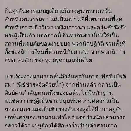
ถิ่นทุรกันดารแถบยูเดีย แม้อาจดูน่าหวาดหวั่น
สำหรับคนธรรมดา แต่เป็นสถานที่ที่เหมาะสมที่สุด
สำหรับการปลีกวิเวก เจริญภาวนา และครุ่นคำนึงถึง
พระผู้เป็นเจ้า นอกจากนี้ ถิ่นทุรกันดารนี้ยังใช้เป็น
สถานที่หลบภัยของฝ่ายขบถ พวกนักปฏิวัติ รวมทั้งที่
ตั้งของนิกายใหม่ที่หลบหนีภัยศาสนาจากพวกนิกาย
กระแสหลักแห่งกรุงเยรูซาเลมอีกด้วย
เยซูเดินทางมาหายอห์นถึงถิ่นทุรกันดาร เพื่อรับบัพติ
สมา (พิธีชำระจิตด้วยน้ำ) จากท่านแล้ว กลายเป็น
ศิษย์คนสำคัญคนหนึ่งของยอห์น ไม่มีหลักฐาน
แน่ชัดว่า เยซูผู้เป็นชายหนุ่มที่มีความคิดอ่านเป็น
ของตนเอง และเป็นตัวของตัวเองสูงได้ศึกษาอยู่กับ
ยอห์นครูของเขานานเท่าไหร่ แต่อย่างน้อยสามารถ
กล่าวได้ว่า เยซูต้องได้ศึกษาร่ำเรียนคำสอนจาก