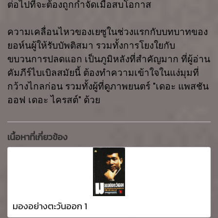
ต่อไปที่จะต้องถูกกำจัดเมื่อสบโอกาส
ความเคลื่อนไหวของเยซูในช่วงแรกกับบทบาทของ
ยอห์นผู้ให้รับบัพติสมา รวมทั้งการโยงใยกับ
ขบวนการปลดแอก เป็นภูมิหลังที่สำคัญมาก ที่ผู้อ่าน
คัมภีร์ไบเบิลสมัยนี้ ต้องทำความเข้าใจในแง่มุมที่
กว้างไกลก่อน รวมทั้งผู้ที่ดูภาพยนตร์ "เดอะ แพสชัน
ออฟ เดอะ ไครสต์" ด้วย
เนื้อหาที่เกี่ยวข้อง
มองอย่างตะวันออก 1