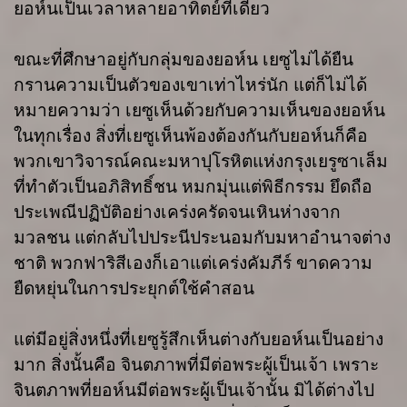
ยอห์นเป็นเวลาหลายอาทิตย์ทีเดียว
ขณะที่ศึกษาอยู่กับกลุ่มของยอห์น เยซูไม่ได้ยืน
กรานความเป็นตัวของเขาเท่าไหร่นัก แต่ก็ไม่ได้
หมายความว่า เยซูเห็นด้วยกับความเห็นของยอห์น
ในทุกเรื่อง สิ่งที่เยซูเห็นพ้องต้องกันกับยอห์นก็คือ
พวกเขาวิจารณ์คณะมหาปุโรหิตแห่งกรุงเยรูซาเล็ม
ที่ทำตัวเป็นอภิสิทธิ์ชน หมกมุ่นแต่พิธีกรรม ยึดถือ
ประเพณีปฏิบัติอย่างเคร่งครัดจนเหินห่างจาก
มวลชน แต่กลับไปประนีประนอมกับมหาอำนาจต่าง
ชาติ พวกฟาริสีเองก็เอาแต่เคร่งคัมภีร์ ขาดความ
ยืดหยุ่นในการประยุกต์ใช้คำสอน
แต่มีอยู่สิ่งหนึ่งที่เยซูรู้สึกเห็นต่างกับยอห์นเป็นอย่าง
มาก สิ่งนั้นคือ จินตภาพที่มีต่อพระผู้เป็นเจ้า เพราะ
จินตภาพที่ยอห์นมีต่อพระผู้เป็นเจ้านั้น มิได้ต่างไป