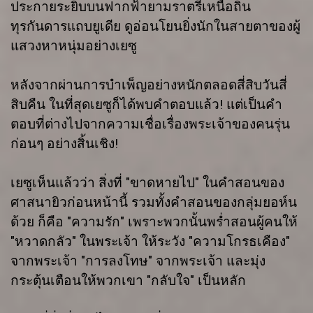
ประกายระยิบบนฟากฟ้ายามราตรีเหนือถิ่น
ทุรกันดารแถบยูเดีย ดูอ่อนโยนยิ่งนักในสายตาของผู้
แสวงหาหนุ่มอย่างเยซู
หลังจากผ่านการบำเพ็ญอย่างหนักตลอดสี่สิบวันสี่
สิบคืน ในที่สุดเยซูก็ได้พบคำตอบแล้ว! แต่เป็นคำ
ตอบที่ต่างไปจากความเชื่อเรื่องพระเจ้าของคนรุ่น
ก่อนๆ อย่างสิ้นเชิง!
เยซูเห็นแล้วว่า สิ่งที่ "ขาดหายไป" ในคำสอนของ
ศาสนายิวก่อนหน้านี้ รวมทั้งคำสอนของกลุ่มยอห์น
ด้วย ก็คือ "ความรัก" เพราะพวกนั้นพร่ำสอนผู้คนให้
"หวาดกลัว" ในพระเจ้า ให้ระวัง "ความโกรธเคือง"
จากพระเจ้า "การลงโทษ" จากพระเจ้า และมุ่ง
กระตุ้นเตือนให้พวกเขา "กลับใจ" เป็นหลัก