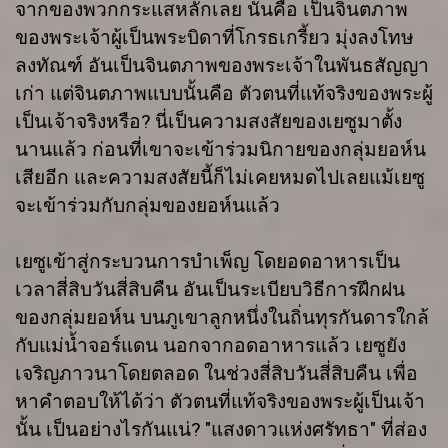
จากของพวกกระแสหลักเลย นั่นคือ เป็นจินตภาพ
ของพระเจ้าผู้เป็นพระบิดาที่โกรธเกรี้ยว มุ่งลงโทษ
ลงทัณฑ์ อันเป็นจินตภาพของพระเจ้าในพันธสัญญา
เก่า แต่จินตภาพแบบนั้นคือ ตัวตนที่แท้จริงของพระผู้
เป็นเจ้าจริงหรือ? นี่เป็นความสงสัยของเยซูมาตั้ง
นานแล้ว ก่อนที่เขาจะเข้าร่วมนิกายของกลุ่มยอห์น
เสียอีก และความสงสัยนี้ก็ไม่เคยหมดไปเลยแม้เยซู
จะเข้าร่วมกับกลุ่มของยอห์นแล้ว
เยซูเข้าสู่กระบวนการบำเพ็ญ โดยอดอาหารเป็น
เวลาสี่สิบวันสี่สิบคืน อันเป็นระเบียบวิธีการฝึกฝน
ของกลุ่มยอห์น บนภูเขาลูกหนึ่งในถิ่นทุรกันดารใกล้
กับแม่น้ำจอร์แดน นอกจากอดอาหารแล้ว เยซูยัง
เจริญภาวนาโดยตลอด ในช่วงสี่สิบวันสี่สิบคืน เพื่อ
หาคำตอบให้ได้ว่า ตัวตนที่แท้จริงของพระผู้เป็นเจ้า
นั้น เป็นอย่างไรกันแน่? "แสงดาวแห่งศรัทธา" ที่ส่อง