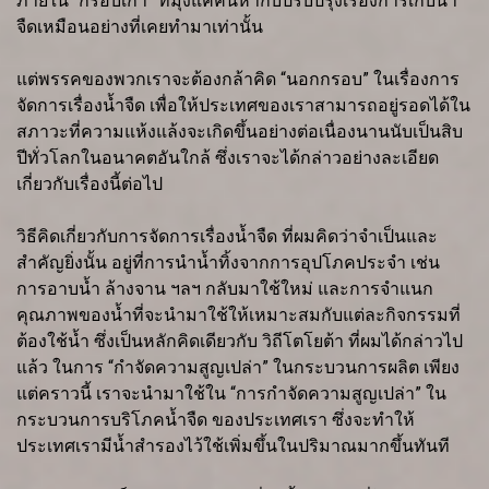
ภายใน “กรอบเก่า” ที่มุ่งแค่ค้นหากับปรับปรุงเรื่องการเก็บน้ำ
จืดเหมือนอย่างที่เคยทำมาเท่านั้น
แต่พรรคของพวกเราจะต้องกล้าคิด “นอกกรอบ” ในเรื่องการ
จัดการเรื่องน้ำจืด เพื่อให้ประเทศของเราสามารถอยู่รอดได้ใน
สภาวะที่ความแห้งแล้งจะเกิดขึ้นอย่างต่อเนื่องนานนับเป็นสิบ
ปีทั่วโลกในอนาคตอันใกล้ ซึ่งเราจะได้กล่าวอย่างละเอียด
เกี่ยวกับเรื่องนี้ต่อไป
วิธีคิดเกี่ยวกับการจัดการเรื่องน้ำจืด ที่ผมคิดว่าจำเป็นและ
สำคัญยิ่งนั้น อยู่ที่การนำน้ำทิ้งจากการอุปโภคประจำ เช่น
การอาบน้ำ ล้างจาน ฯลฯ กลับมาใช้ใหม่ และการจำแนก
คุณภาพของน้ำที่จะนำมาใช้ให้เหมาะสมกับแต่ละกิจกรรมที่
ต้องใช้น้ำ ซึ่งเป็นหลักคิดเดียวกับ วิถีโตโยต้า ที่ผมได้กล่าวไป
แล้ว ในการ “กำจัดความสูญเปล่า” ในกระบวนการผลิต เพียง
แต่คราวนี้ เราจะนำมาใช้ใน “การกำจัดความสูญเปล่า” ใน
กระบวนการบริโภคน้ำจืด ของประเทศเรา ซึ่งจะทำให้
ประเทศเรามีน้ำสำรองไว้ใช้เพิ่มขึ้นในปริมาณมากขึ้นทันที