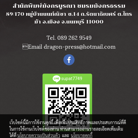
สำนักพิมพ์มังกรบูรณา ชมรมมังกรธรรม
89/170 หมู่บ้านนนท์ณิชา ซ.14 ถ.รัตนาธิเบศร์ ต.ไทร
ม้า อ.เมือง จ.นนทบุรี 11000
Tel. 089 262 9549
Email dragon-press@hotmail.com
supat7749
เว็บไซต์นี้มีการใช้งานคุกกี้ เพื่อเพิ่มประสิทธิภาพและประสบการณ์ที่ดี
ในการใช้งานเว็บไซต์ของท่าน ท่านสามารถอ่านรายละเอียดเพิ่มเติม
ได้ที่
นโยบายความเป็นส่วนตัว
และ
นโยบายคุกกี้