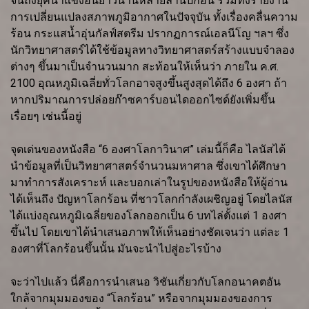
จนถึงยุคน้ำแข็งอันยาวนานหลายล้านปีก่อน รวมทั้งรายงาน
การเปลี่ยนแปลงสภาพภูมิอากาศในปัจจุบัน ทั้งเรื่องคลื่นความ
ร้อน กระแสน้ำอุ่นกัลฟ์สตรีม ปรากฏการณ์เอลนีโญ ฯลฯ ซึ่ง
นักวิทยาศาสตร์ได้ใช้ข้อมูลทางวิทยาศาสตร์สร้างแบบจำลอง
ต่างๆ ขึ้นมาเป็นจำนวนมาก สะท้อนให้เห็นว่า ภายใน ค.ศ.
2100 อุณหภูมิเฉลี่ยทั่วโลกอาจสูงขึ้นสูงสุดได้ถึง 6 องศา ถ้า
หากปริมาณการปล่อยก๊าซคาร์บอนไดออกไซด์ยังเพิ่มขึ้น
เรื่อยๆ เช่นนี้อยู่
จุดเด่นของหนังสือ “6 องศาโลกาวินาศ” เล่มนี้ก็คือ ไลนัสได้
นำข้อมูลที่เป็นวิทยาศาสตร์จำนวนมหาศาล ซึ่งเขาได้ศึกษา
มาทำการสังเคราะห์ และบอกเล่าในรูปของหนังสือให้ผู้อ่าน
ได้เห็นถึง ปัญหาโลกร้อน ที่ชาวโลกกำลังเผชิญอยู่ โดยไลนัส
ได้แบ่งอุณหภูมิเฉลี่ยของโลกออกเป็น 6 บทไล่ตั้งแต่ 1 องศา
ขึ้นไป โดยเขาได้นำเสนอภาพให้เห็นอย่างชัดเจนว่า แต่ละ 1
องศาที่โลกร้อนขึ้นนั้น มันจะนำไปสู่อะไรบ้าง
จะว่าไปแล้ว นี่คือการนำเสนอ วิชันเกี่ยวกับโลกอนาคตอัน
ใกล้จากมุมมองของ “โลกร้อน” หรือจากมุมมองของการ