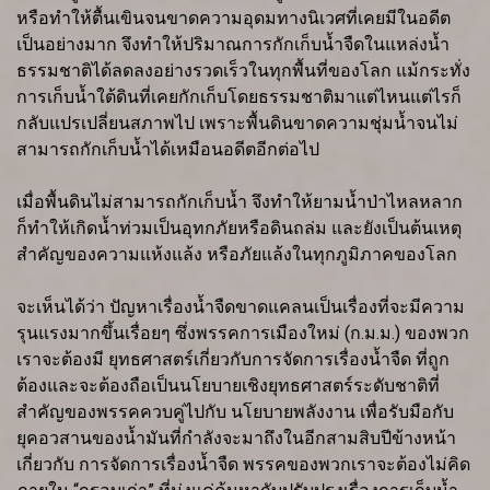
หรือทำให้ตื้นเขินจนขาดความอุดมทางนิเวศที่เคยมีในอดีต
เป็นอย่างมาก จึงทำให้ปริมาณการกักเก็บน้ำจืดในแหล่งน้ำ
ธรรมชาติได้ลดลงอย่างรวดเร็วในทุกพื้นที่ของโลก แม้กระทั่ง
การเก็บน้ำใต้ดินที่เคยกักเก็บโดยธรรมชาติมาแต่ไหนแต่ไรก็
กลับแปรเปลี่ยนสภาพไป เพราะพื้นดินขาดความชุ่มน้ำจนไม่
สามารถกักเก็บน้ำได้เหมือนอดีตอีกต่อไป
เมื่อพื้นดินไม่สามารถกักเก็บน้ำ จึงทำให้ยามน้ำป่าไหลหลาก
ก็ทำให้เกิดน้ำท่วมเป็นอุทกภัยหรือดินถล่ม และยังเป็นต้นเหตุ
สำคัญของความแห้งแล้ง หรือภัยแล้งในทุกภูมิภาคของโลก
จะเห็นได้ว่า ปัญหาเรื่องน้ำจืดขาดแคลนเป็นเรื่องที่จะมีความ
รุนแรงมากขึ้นเรื่อยๆ ซึ่งพรรคการเมืองใหม่ (ก.ม.ม.) ของพวก
เราจะต้องมี ยุทธศาสตร์เกี่ยวกับการจัดการเรื่องน้ำจืด ที่ถูก
ต้องและจะต้องถือเป็นนโยบายเชิงยุทธศาสตร์ระดับชาติที่
สำคัญของพรรคควบคู่ไปกับ นโยบายพลังงาน เพื่อรับมือกับ
ยุคอวสานของน้ำมันที่กำลังจะมาถึงในอีกสามสิบปีข้างหน้า
เกี่ยวกับ การจัดการเรื่องน้ำจืด พรรคของพวกเราจะต้องไม่คิด