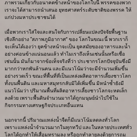
ภาพรวมเกี่ยวกับอนาคตข้างหน้าของโลกใบนี้ พรรคของพวก
เราจะได้สามารถนำเสนอ ยุทธศาสตร์ระดับชาติของพรรค ให้
แก่ปวงมหาประชาชนได้
เมื่อพวกเราใส่ใจและสนใจกับการเปลี่ยนแปลงปัจจัยพื้นฐาน
เชิงลึกอย่าง “สภาพภูมิอากาศ” ของ โลกในขณะนี้ พวกเราก็
จะเห็นได้เองว่า ยุคข้างหน้าจะเป็น ยุคสมัยของอาหารและน้ำ
อย่างค่อนข้างแน่นอนแล้ว ทำไมเราถึงเห็นเช่นนั้นหรือเชื่อ
เช่นนั้น มันก็มาจากข้อเท็จจริงที่ว่า ประชากรโลกปัจจุบันซึ่งมี
มากกว่าหกพันล้านคน และมีแนวโน้มว่าจะมีจำนวนเพิ่มขึ้น
อย่างรวดเร็ว ขณะที่พื้นที่ที่เป็นแหล่งผลิตอาหารเลี้ยงชาวโลก
ทั้งบนพื้นดิน และมหาสมุทรกลับมิได้เพิ่มขึ้น มิหนำซ้ำยังมี
แนวโน้มว่า ปริมาณพื้นที่ผลิตอาหารเลี้ยงชาวโลกจะหดเล็ก
ลงด้วย เพราะพื้นดินจำนวนมากได้ถูกมนุษย์นำไปใช้ใน
กิจกรรมทางเศรษฐกิจประเภทอื่นแทน
นอกจากนี้ ปริมาณแหล่งน้ำจืดก็มีแนวโน้มลดลงทั่วโลก
เพราะแหล่งน้ำจำนวนมากในทุกทวีป และในหลายประเทศทั่ว
โลกได้ถูกทำให้เสื่อมทรามลง หรือถูกทำลายลงด้วยการถม