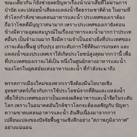
ขณะเดียวกัน ก็ยังช่วยลดปัญหาเรื่องน้ำเน่าเสียที่ไม่ผ่านการ
บำบัด และปล่อยน้ำเสียลงแหล่งน้ำจืดธรรมชาติด้วย ในยามที่
ทั่วโลกกำลังขาดแคลนอาหารและน้ำ ประเทศของเราต้อง
ถือว่าโชคดีมีบุญวาสนามาก เพราะประเทศของเรายังค่อน
ข้างมีความอุดมสมบูรณ์ในเรื่องอาหารและน้ำมากกว่าประเท
ศอื่นๆ เป็นจำนวนมาก จึงมีความจำเป็นอย่างยิ่งที่ประเทศของ
เราจะต้องฟื้นฟู ปรับปรุง ยกระดับการใช้ที่ดินการเกษตร และ
แหล่งน้ำของประเทศเราให้เกิดประโยชน์สูงสุดมากกว่านี้ เพื่อ
ที่ประเทศของเราจะได้เป็น หนึ่งในศูนย์กลางอาหารและน้ำ
ของโลกในยุคสมัยแห่งอาหารและน้ำ ที่กำลังจะมาถึง
พรรคการเมืองใหม่ของพวกเราจึงต้องมีนโยบายเชิง
ยุทธศาสตร์เกี่ยวกับการใช้ประโยชน์จากที่ดินและแหล่งน้ำ
เพื่อให้ประเทศของเราเป็นแหล่งผลิตอาหารและน้ำจืดในระดับ
โลก เพราะในอนาคตอันใกล้ชาวโลกจะต้องเผชิญกับ ปัญหา
ความขาดแคลนอาหารและน้ำ อันสืบเนื่องมาจากการ
เปลี่ยนแปลงของปัจจัยพื้นฐานเชิงลึกอย่าง “สภาพภูมิอากาศ”
อย่างแน่นอน