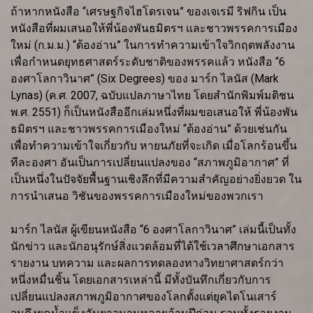
ถ้าหากหนังสือ “เศรษฐกิจไฮโดรเจน” ของเจเรมี ริฟกิน เป็น
หนังสือที่ผมเสนอให้พี่น้องพันธมิตรฯ และชาวพรรคการเมือง
ใหม่ (ก.ม.ม.) “ต้องอ่าน” ในการทำความเข้าใจวิกฤตพลังงาน
เพื่อกำหนดยุทธศาสตร์ระดับชาติของพรรคแล้ว หนังสือ “6
องศาโลกาวินาศ” (Six Degrees) ของ มาร์ก ไลนัส (Mark
Lynas) (ค.ศ. 2007, ฉบับแปลภาษาไทย โดยสำนักพิมพ์มติชน
พ.ศ. 2551) ก็เป็นหนังสืออีกเล่มหนึ่งที่ผมขอเสนอให้ พี่น้องพัน
ธมิตรฯ และชาวพรรคการเมืองใหม่ “ต้องอ่าน” ด้วยเช่นกัน
เพื่อทำความเข้าใจเกี่ยวกับ หายนภัยที่จะเกิด เมื่อโลกร้อนขึ้น
ทีละองศา อันเป็นการเปลี่ยนแปลงของ “สภาพภูมิอากาศ” ที่
เป็นหนึ่งในปัจจัยพื้นฐานเชิงลึกที่มีความสำคัญอย่างยิ่งยวด ใน
การนำเสนอ วิชันของพรรคการเมืองใหม่ของพวกเรา
มาร์ก ไลนัส ผู้เขียนหนังสือ “6 องศาโลกาวินาศ” เล่มนี้เป็นทั้ง
นักข่าว และนักอนุรักษ์สิ่งแวดล้อมที่ได้ใช้เวลาศึกษาเอกสาร
รายงาน บทความ และผลการทดลองทางวิทยาศาสตร์กว่า
หนึ่งหมื่นชิ้น โดยเอกสารเหล่านี้ มีทั้งบันทึกเกี่ยวกับการ
เปลี่ยนแปลงสภาพภูมิอากาศของโลกตั้งแต่ยุคไดโนเสาร์