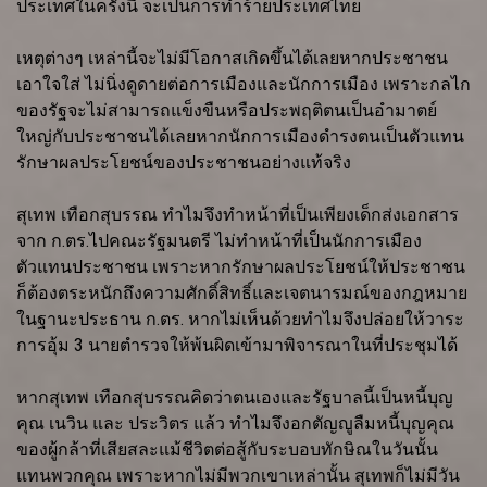
ประเทศในครั้งนี้ จะเป็นการทำร้ายประเทศไทย
เหตุต่างๆ เหล่านี้จะไม่มีโอกาสเกิดขึ้นได้เลยหากประชาชน
เอาใจใส่ ไม่นิ่งดูดายต่อการเมืองและนักการเมือง เพราะกลไก
ของรัฐจะไม่สามารถแข็งขืนหรือประพฤติตนเป็นอำมาตย์
ใหญ่กับประชาชนได้เลยหากนักการเมืองดำรงตนเป็นตัวแทน
รักษาผลประโยชน์ของประชาชนอย่างแท้จริง
สุเทพ เทือกสุบรรณ ทำไมจึงทำหน้าที่เป็นเพียงเด็กส่งเอกสาร
จาก ก.ตร.ไปคณะรัฐมนตรี ไม่ทำหน้าที่เป็นนักการเมือง
ตัวแทนประชาชน เพราะหากรักษาผลประโยชน์ให้ประชาชน
ก็ต้องตระหนักถึงความศักดิ์สิทธิ์และเจตนารมณ์ของกฎหมาย
ในฐานะประธาน ก.ตร. หากไม่เห็นด้วยทำไมจึงปล่อยให้วาระ
การอุ้ม 3 นายตำรวจให้พ้นผิดเข้ามาพิจารณาในที่ประชุมได้
หากสุเทพ เทือกสุบรรณคิดว่าตนเองและรัฐบาลนี้เป็นหนี้บุญ
คุณ เนวิน และ ประวิตร แล้ว ทำไมจึงอกตัญญูลืมหนี้บุญคุณ
ของผู้กล้าที่เสียสละแม้ชีวิตต่อสู้กับระบอบทักษิณในวันนั้น
แทนพวกคุณ เพราะหากไม่มีพวกเขาเหล่านั้น สุเทพก็ไม่มีวัน