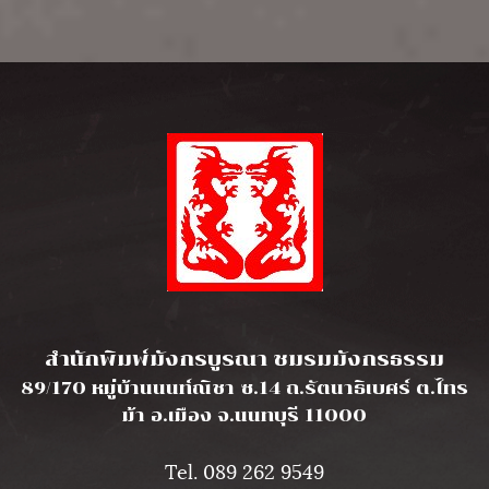
l
สำนักพิมพ์มังกรบูรณา ชมรมมังกรธรรม
89/170 หมู่บ้านนนท์ณิชา ซ.14 ถ.รัตนาธิเบศร์ ต.ไทร
ม้า อ.เมือง จ.นนทบุรี 11000
Tel. 089 262 9549