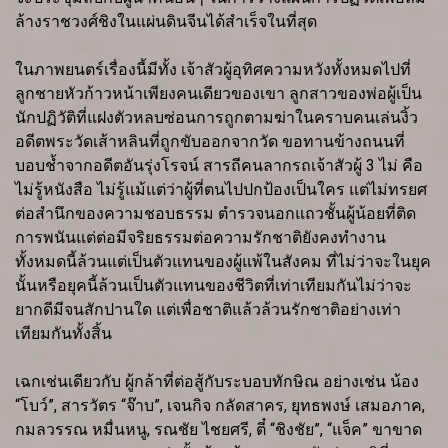
ล้างราชวงศ์ชิงในแผ่นดินจีนได้สำเร็จในที่สุด
ในภาพยนตร์เรื่องนี้มีทั้ง เจ้าสัวผู้อุทิศความหวังทั้งหมดไปที่
ลูกชายหัวก้าวหน้าเพียงคนเดียวของเขา ลูกสาวของพ่อผู้เป็น
นักปฏิวัติที่แฝงตัวหลบซ่อนการถูกตามฆ่าในคราบคนเล่นงิ้ว
อดีตพระวัดเส้าหลินที่ถูกขับออกจากวัด ขอทานข้างถนนที่
บอบช้ำจากอดีตอันรุ่งโรจน์ สารถีคนลากรถเจ้าสัวผู้ 3 ไม่ คือ
ไม่รู้หนังสือ ไม่รู้แม้แต่ว่าผู้ที่ตนไปปกป้องเป็นใคร แต่ไม่ทรยศ
ต่อสำนึกของความชอบธรรม ตำรวจนอกแถวชั้นผู้น้อยที่ติด
การพนันแต่ต่อมีจริยธรรมต่อความรักชาติยังคงทำงาน
ทั้งหมดนี้ล้วนแต่เป็นตัวแทนของผู้แพ้ในสังคม ที่ไม่ว่าจะในยุค
นั้นหรือยุคนี้ล้วนเป็นตัวแทนของชีวิตที่เท่าเทียมกันไม่ว่าจะ
ยากดีมีจนสักปานใด แต่เพื่อชาติแล้วล้วนรักชาติอย่างเท่า
เทียมกันทั้งสิ้น
เฉกเช่นเดียวกับ ผู้กล้าที่ต่อสู้กับระบอบทักษิณ อย่างเช่น น้อง
“โบว์”, สารวัตร “จ๊าบ”, เจนกิจ กลัดสาคร, ยุทธพงษ์ เสมอภาค,
กมลวรรณ หมื่นหนู, รณชัย ไชยศรี, ตี๋ “ชิงชัย”, “แจ็ค” ขาขาด