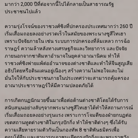
มากว่า 2,000 ปีที่ต่อจากนี้ไปได้กลายเป็นสาธารณรัฐ
ประชาชนไปแล้ว
ความรุ่งโรจน์ของราชวงศ์ชิงที่ปกครองประเทศมากว่า 260 ปี
เริ่มเสื่อมถอยลงอย่างรวดเร็วในสมัยของพระนางซูสีไทเฮา
เพราะปัจจัยภายใน เช่น ระบบการปกครองที่ล้มเหลว การฉ้อ
ราษฎร์ ความล้าหลังทางเศรษฐกิจและวิทยาการ และปัจจัย
ภายนอกจากชาติมหาอำนาจในยุคล่าอาณานิคม ทำให้
ราชวงศ์ชิงพ่ายแพ้ต่ออำนาจของต่างชาติและทำให้จีนสูญเสีย
อธิปไตยหรือดินแดนอยู่เนืองๆ สร้างความไม่พอใจและไม่
มั่นใจให้กับประชาชนภายในประเทศว่าจะสามารถคุ้มครอง
อาณาประชาราษฎร์ให้มีความปลอดภัยได้
การเกิดกบฏนักมวยขึ้นมาเพื่อต่อต้านต่างชาติโดยได้รับการ
สนับสนุนอย่างลับๆจากพระนางซูสีไทเฮาได้ทำให้สถานการณ์
เริ่มเสื่อมถอยลงอย่างรุนแรง เพราะการโจมตีของฝ่ายกบฏต่อ
เขตสถานทูตต่างชาติในกรุงปักกิ่ง ทำให้ชาติต่างๆ ซึ่งได้รับ
ความเสียหายรวมตัวกันเป็นกองทัพ 8 ชาติพันธมิตรเพื่อ
ตอบโต้จีน และสามารถเอาชนะยึดกรุงปักกิ่งและพระราชวัง