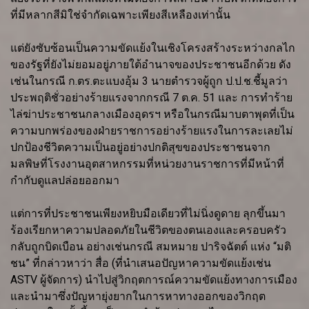
ที่มีหลากสีมิใช่จำกัดเฉพาะเพียงสีเหลืองเท่านั้น
แต่ยังซับซ้อนเป็นความขัดแย้งในเชิงโครงสร้างระหว่างกลไก
ของรัฐที่ยังไม่ยอมอยู่ภายใต้อำนาจของประชาชนอีกด้วย ดัง
เช่นในกรณี ก.ตร.ตะแบงอุ้ม 3 นายตำรวจผู้ถูก ป.ป.ช.ชี้มูลว่า
ประพฤติชั่วอย่างร้ายแรงจากกรณี 7 ต.ค. 51 และ การทำร้าย
ไล่ฆ่าประชาชนกลางเมืองอุดรฯ หรือในกรณีมาบตาพุดที่เป็น
ความบกพร่องของฝ่ายราชการอย่างร้ายแรงในการละเลยไม่
ปกป้องชีวิตความเป็นอยู่อย่างปกติสุขของประชาชนจาก
มลพิษที่โรงงานอุตสาหกรรมที่หน่วยงานราชการที่มีหน้าที่
กำกับดูแลปล่อยออกมา
แต่การที่ประชาชนเพียงหยิบมือเดียวที่ไม่นิ่งดูดาย ลุกขึ้นมา
ร้องเรียกหาความปลอดภัยในชีวิตของตนเองและครอบครัว
กลับถูกบิดเบือน อย่างเช่นกรณี สมหมาย ปาริจฉัตต์ แห่ง “มติ
ชน” ที่กล่าวหาว่า สื่อ (ที่นำเสนอปัญหาความขัดแย้งเช่น
ASTV ผู้จัดการ) นำไปสู่วิกฤตการณ์ความขัดแย้งทางการเมือง
และนำมาซึ่งปัญหายุ่งยากในการหาทางออกของวิกฤต