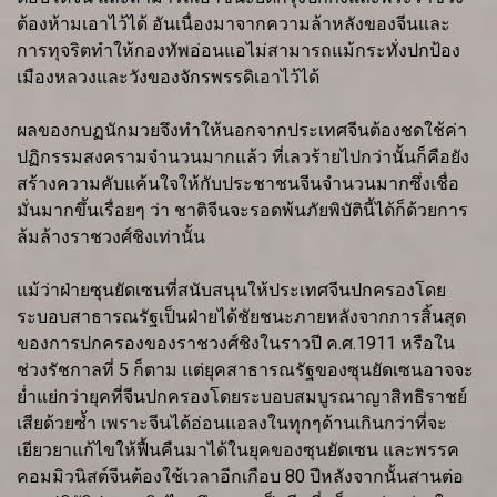
ต้องห้ามเอาไว้ได้ อันเนื่องมาจากความล้าหลังของจีนและ
การทุจริตทำให้กองทัพอ่อนแอไม่สามารถแม้กระทั่งปกป้อง
เมืองหลวงและวังของจักรพรรดิเอาไว้ได้
ผลของกบฏนักมวยจึงทำให้นอกจากประเทศจีนต้องชดใช้ค่า
ปฏิกรรมสงครามจำนวนมากแล้ว ที่เลวร้ายไปกว่านั้นก็คือยัง
สร้างความคับแค้นใจให้กับประชาชนจีนจำนวนมากซึ่งเชื่อ
มั่นมากขึ้นเรื่อยๆ ว่า ชาติจีนจะรอดพ้นภัยพิบัตินี้ได้ก็ด้วยการ
ล้มล้างราชวงศ์ชิงเท่านั้น
แม้ว่าฝ่ายซุนยัดเซนที่สนับสนุนให้ประเทศจีนปกครองโดย
ระบอบสาธารณรัฐเป็นฝ่ายได้ชัยชนะภายหลังจากการสิ้นสุด
ของการปกครองของราชวงศ์ชิงในราวปี ค.ศ.1911 หรือใน
ช่วงรัชกาลที่ 5 ก็ตาม แต่ยุคสาธารณรัฐของซุนยัดเซนอาจจะ
ย่ำแย่กว่ายุคที่จีนปกครองโดยระบอบสมบูรณาญาสิทธิราชย์
เสียด้วยซ้ำ เพราะจีนได้อ่อนแอลงในทุกๆด้านเกินกว่าที่จะ
เยียวยาแก้ไขให้ฟื้นคืนมาได้ในยุคของซุนยัดเซน และพรรค
คอมมิวนิสต์จีนต้องใช้เวลาอีกเกือบ 80 ปีหลังจากนั้นสานต่อ