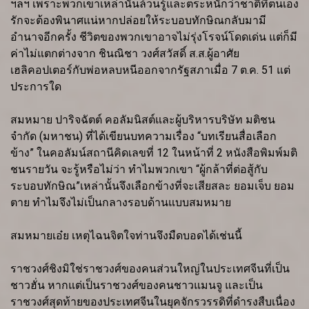
ฯลฯ เพราะพวกเขาเหล่านั้นล้วนรู้และตระหนักว่าชาติที่ตนเอง
รักจะต้องพินาศแน่หากปล่อยให้ระบอบทักษิณกลับมามี
อำนาจอีกครั้ง ชีวิตของพวกเขาอาจไม่รุ่งโรจน์โดดเด่น แต่ก็มี
ค่าไม่แตกต่างจาก ชินณิชา วงศ์สวัสดิ์ ส.ส.ผู้อาศัย
เฮลิคอปเตอร์กับพ่อหลบหนีออกจากรัฐสภาเมื่อ 7 ต.ค. 51 แต่
ประการใด
สมหมาย ปาริจฉัตต์ คอลัมนิสต์และผู้บริหารบริษัท มติชน
จำกัด (มหาชน) ที่ได้เขียนบทความเรื่อง “บทเรียนสื่อเลือก
ข้าง” ในคอลัมน์สถานีคิดเลขที่ 12 ในหน้าที่ 2 หนังสือพิมพ์มติ
ชนรายวัน จะรู้หรือไม่ว่า ทำไมพวกเขา “ผู้กล้าที่ต่อสู้กับ
ระบอบทักษิณ”เหล่านั้นจึงเลือกข้างที่จะเสียสละ ยอมเจ็บ ยอม
ตาย ทำไมจึงไม่เป็นกลางรอบด้านแบบสมหมาย
สมหมายเอ๋ย เหตุไฉนจิตใจท่านจึงมืดบอดได้เช่นนี้
ราชวงศ์ชิงมิใช่ราชวงศ์ของคนส่วนใหญ่ในประเทศจีนที่เป็น
ชาวฮั่น หากแต่เป็นราชวงศ์ของคนชาวแมนจู และเป็น
ราชวงศ์สุดท้ายของประเทศจีนในยุคจักรวรรดิที่ดำรงสืบเนื่อง