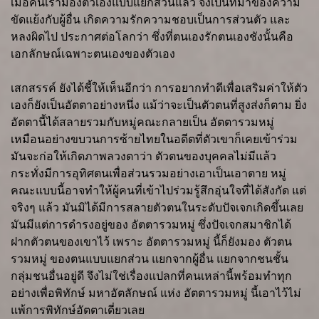
เมื่อคนเรามองตัวเองแบบแยกส่วนแล้ว จึงเป็นที่มาของความ
ขัดแย้งกับผู้อื่น เกิดความรักความชอบเป็นการส่วนตัว และ
หลงผิดไป ประกาศต่อโลกว่า ซึ่งที่ตนเองรักตนเองชังนั้นคือ
เอกลักษณ์เฉพาะตนเองของตัวเอง
เสกสรรค์ ยังได้ชี้ให้เห็นอีกว่า การอยากทำดีเพื่อเสริมค่าให้ตัว
เองก็ยังเป็นอัตตาอย่างหนึ่ง แม้ว่าจะเป็นตัวตนที่สูงส่งก็ตาม ยิ่ง
อัตตานี้ได้สลายรวมกับหมู่คณะกลายเป็น อัตตารวมหมู่
เหมือนอย่างขบวนการซ้ายไทยในอดีตที่ตัวเขาก็เคยเข้าร่วม
มันจะก่อให้เกิดภาพลวงตาว่า ตัวตนของบุคคลไม่มีแล้ว
กระทั่งมีการอุทิศตนเพื่อส่วนรวมอย่างเอาเป็นเอาตาย หมู่
คณะแบบนี้อาจทำให้ผู้คนที่เข้าไปร่วมรู้สึกอุ่นใจที่ได้สังกัด แต่
จริงๆ แล้ว มันมิได้มีการสลายตัวตนในระดับปัจเจกเกิดขึ้นเลย
มันมีแต่การดำรงอยู่ของ อัตตารวมหมู่ ซึ่งปัจเจกสมาชิกได้
ฝากตัวตนของเขาไว้ เพราะ อัตตารวมหมู่ นี้ก็ยังมอง ตัวตน
รวมหมู่ ของตนแบบแยกส่วน แยกจากผู้อื่น แยกจากชนชั้น
กลุ่มชนอื่นอยู่ดี จึงไม่ใช่เรื่องแปลกที่คนเหล่านี้พร้อมทำทุก
อย่างเพื่อพิทักษ์ มหาอัตลักษณ์ แห่ง อัตตารวมหมู่ นี้เอาไว้ไม่
แพ้การพิทักษ์อัตตาเดี่ยวเลย