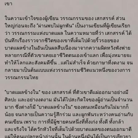
เขา
ในความเข้าใจของผู้เขียน วรรณกรรมของ เสกสรรค์ ส่วน
ใหญ่ก่อนจะถึง “ผ่านพบไม่ผูกพัน” เป็นงานเขียนที่ผู้เขียนเรียก
ว่า วรรณกรรมแห่งบาดแผล ในความหมายที่ว่า เสกสรรค์ ได้
บันทึกเรื่องราวจากชีวิตของเขาที่เต็มไปด้วยริ้วรอยของ
บาดแผลข้างในอันเป็นผลสืบเนื่องมาจากความผิดหวังพังพ่าย
หลายกรณีที่ตัวเขาเคยเอาชีวิตตนเองเข้าแลก เพื่อมุ่งหมายจะ
ทำให้โลกและสังคมดีขึ้น ...แต่ไม่สำเร็จ ด้วยภาษาที่งดงาม จน
กลายมาเป็นต้นแบบแห่งวรรณกรรมชีวิตแนวหนึ่งของวงการ
วรรณกรรมไทย
“บาดแผลข้างใน” ของ เสกสรรค์ ที่ตัวเขาตีแผ่ออกมาอย่างมี
ศิลปะ และอย่างงดงาม มันได้ไปสะกิดใจของผู้อ่านเป็นจำนวน
มาก ซึ่งต่างก็มี “บาดแผลข้างใน” ของตนเหมือนกันไม่มากก็
น้อย จนกลายเป็นความรู้สึกร่วม และผูกพันระหว่างคนอ่านกับ
คนเขียน เพราะ การที่มีผู้ชายคนหนึ่งที่ทั้งเก่ง ทั้งดี ทั้งกล้า
และจริงใจ ได้ควักหัวใจที่เต็มไปด้วยบาดแผลของตนออกมาตี
แผ่ให้คนแปลกหน้าอ่านนั้น ในด้านหนึ่งมันได้เป็นการเยียวยา