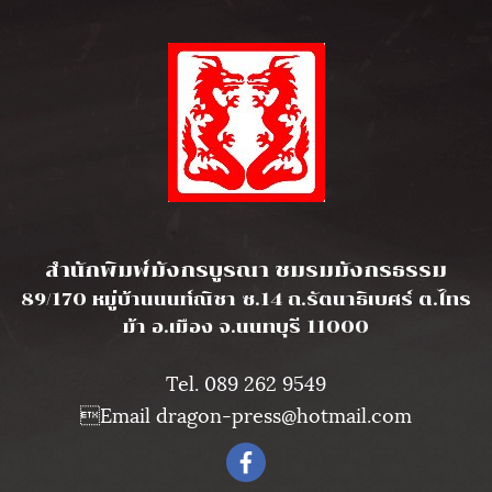
l
สำนักพิมพ์มังกรบูรณา ชมรมมังกรธรรม
89/170 หมู่บ้านนนท์ณิชา ซ.14 ถ.รัตนาธิเบศร์ ต.ไทร
ม้า อ.เมือง จ.นนทบุรี 11000
Tel. 089 262 9549
Email dragon-press@hotmail.com