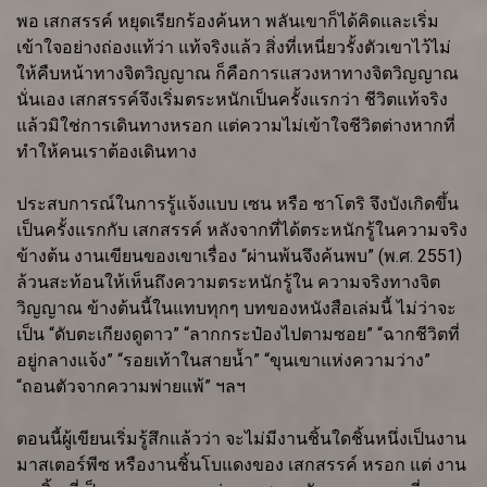
พอ เสกสรรค์ หยุดเรียกร้องค้นหา พลันเขาก็ได้คิดและเริ่ม
เข้าใจอย่างถ่องแท้ว่า แท้จริงแล้ว สิ่งที่เหนี่ยวรั้งตัวเขาไว้ไม่
ให้คืบหน้าทางจิตวิญญาณ ก็คือการแสวงหาทางจิตวิญญาณ
นั่นเอง เสกสรรค์จึงเริ่มตระหนักเป็นครั้งแรกว่า ชีวิตแท้จริง
แล้วมิใช่การเดินทางหรอก แต่ความไม่เข้าใจชีวิตต่างหากที่
ทำให้คนเราต้องเดินทาง
ประสบการณ์ในการรู้แจ้งแบบ เซน หรือ ซาโตริ จึงบังเกิดขึ้น
เป็นครั้งแรกกับ เสกสรรค์ หลังจากที่ได้ตระหนักรู้ในความจริง
ข้างต้น งานเขียนของเขาเรื่อง “ผ่านพ้นจึงค้นพบ” (พ.ศ. 2551)
ล้วนสะท้อนให้เห็นถึงความตระหนักรู้ใน ความจริงทางจิต
วิญญาณ ข้างต้นนี้ในแทบทุกๆ บทของหนังสือเล่มนี้ ไม่ว่าจะ
เป็น “ดับตะเกียงดูดาว” “ลากกระป๋องไปตามซอย” “ฉากชีวิตที่
อยู่กลางแจ้ง” “รอยเท้าในสายน้ำ” “ขุนเขาแห่งความว่าง”
“ถอนตัวจากความพ่ายแพ้” ฯลฯ
ตอนนี้ผู้เขียนเริ่มรู้สึกแล้วว่า จะไม่มีงานชิ้นใดชิ้นหนึ่งเป็นงาน
มาสเตอร์พีซ หรืองานชิ้นโบแดงของ เสกสรรค์ หรอก แต่ งาน