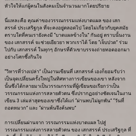
หัวใจให้แก่ผู้คนในสังคมเป็นจำนวนมากโดยปริยาย
นี่แหละคือ คุณค่าของวรรณกรรมแห่งบาดแผล ของ เสก
สรรค์ ประเสริฐกุล ที่จะคงอยู่ตลอดไป โดยไม่เกี่ยวกับยุคสมัย
ตราบใดที่คนเรายังคงมี “บาดแผลข้างใน” กันอยู่ ตราบนั้นงาน
ของ เสกสรรค์ จะช่วยเยียวยา พวกเราได้ โดย “เจ็บปวด” ร่วม
ไปกับ เสกสรรค์ ในทุกๆ อักษรที่ตัวเขาบรรจงถ่ายทอดออกมา
อย่างโศกซึ้งกินใจ
“วิหารที่ว่างเปล่า” เป็นงานเขียนที่ เสกสรรค์ เองก็ยอมรับว่า
เป็นจุดเปลี่ยนครั้งใหญ่ในทิศทางการเขียนของเขา หลังจาก
นั้นซึ่งได้กลายมาเป็นวรรณกรรมที่ผู้เขียนขอเรียกว่าเป็น
วรรณกรรมแห่งการสลายตัวตน ซึ่งปรากฏอย่างชัดเจนในงาน
เขียน 3 เล่มล่าสุดของเขาซึ่งได้แก่ “ผ่านพบไม่ผูกพัน” “วันที่
ถอดหมวก” และ “ผ่านพ้นจึงค้นพบ”
การเปลี่ยนผ่านจาก วรรณกรรมแห่งบาดแผล ไปสู่
วรรณกรรมแห่งการสลายตัวตน ของ เสกสรรค์ ประเสริฐกุล ที่