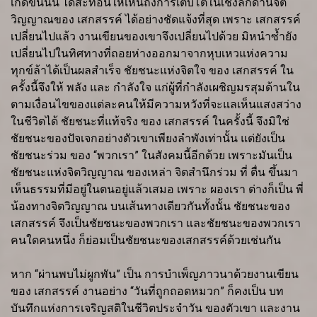
เกิดขึ้นนั้น ได้สะท้อนให้เห็นถึงการเติบโตในเชิงลึกด้านจิต
วิญญาณของ เสกสรรค์ ได้อย่างชัดแจ้งที่สุด เพราะ เสกสรรค์
เปลี่ยนไปแล้ว งานเขียนของเขาจึงเปลี่ยนไปด้วย มิหนำซ้ำยัง
เปลี่ยนไปในทิศทางที่ถอยห่างออกมาจากหุบเหวแห่งความ
ทุกข์ล้าได้เป็นผลสำเร็จ ชัยชนะแห่งจิตใจ ของ เสกสรรค์ ใน
ครั้งนี้จึงให้ พลัง และ กำลังใจ แก่ผู้ที่กำลังเผชิญมรสุมด้านใน
ตามเงื่อนไขของแต่ละคนให้มีความหวังที่จะแลเห็นแสงสว่าง
ในชีวิตได้ ชัยชนะที่แท้จริง ของ เสกสรรค์ ในครั้งนี้ จึงมิใช่
ชัยชนะของปัจเจกอย่างตัวเขาเพียงลำพังเท่านั้น แต่ยังเป็น
ชัยชนะร่วม ของ “พวกเรา” ในสังคมนี้อีกด้วย เพราะมันเป็น
ชัยชนะแห่งจิตวิญญาณ ของเหล่า จิตสำนึกร่วม ที่ ตื่น ขึ้นมา
เห็นธรรมที่มีอยู่ในตนอยู่แล้วเสมอ เพราะ ผองเรา ต่างก็เป็น พี่
น้องทางจิตวิญญาณ บนเส้นทางเดียวกันทั้งนั้น ชัยชนะของ
เสกสรรค์ จึงเป็นชัยชนะของพวกเรา และชัยชนะของพวกเรา
คนใดคนหนึ่ง ก็ย่อมเป็นชัยชนะของเสกสรรค์ด้วยเช่นกัน
หาก “ผ่านพบไม่ผูกพัน” เป็น การบำเพ็ญภาวนาด้วยงานเขียน
ของ เสกสรรค์ งานอย่าง “วันที่ถูกถอดหมวก” ก็คงเป็น บท
บันทึกแห่งการเจริญสติในชีวิตประจำวัน ของตัวเขา และงาน