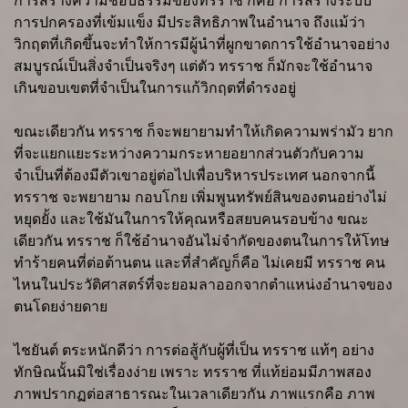
การสร้างความชอบธรรมของทรราช ก็คือ การสร้างระบบ
การปกครองที่เข้มแข็ง มีประสิทธิภาพในอำนาจ ถึงแม้ว่า
วิกฤตที่เกิดขึ้นจะทำให้การมีผู้นำที่ผูกขาดการใช้อำนาจอย่าง
สมบูรณ์เป็นสิ่งจำเป็นจริงๆ แต่ตัว ทรราช ก็มักจะใช้อำนาจ
เกินขอบเขตที่จำเป็นในการแก้วิกฤตที่ดำรงอยู่
ขณะเดียวกัน ทรราช ก็จะพยายามทำให้เกิดความพร่ามัว ยาก
ที่จะแยกแยะระหว่างความกระหายอยากส่วนตัวกับความ
จำเป็นที่ต้องมีตัวเขาอยู่ต่อไปเพื่อบริหารประเทศ นอกจากนี้
ทรราช จะพยายาม กอบโกย เพิ่มพูนทรัพย์สินของตนอย่างไม่
หยุดยั้ง และใช้มันในการให้คุณหรือสยบคนรอบข้าง ขณะ
เดียวกัน ทรราช ก็ใช้อำนาจอันไม่จำกัดของตนในการให้โทษ
ทำร้ายคนที่ต่อต้านตน และที่สำคัญก็คือ ไม่เคยมี ทรราช คน
ไหนในประวัติศาสตร์ที่จะยอมลาออกจากตำแหน่งอำนาจของ
ตนโดยง่ายดาย
ไชยันต์ ตระหนักดีว่า การต่อสู้กับผู้ที่เป็น ทรราช แท้ๆ อย่าง
ทักษิณนั้นมิใช่เรื่องง่าย เพราะ ทรราช ที่แท้ย่อมมีภาพสอง
ภาพปรากฏต่อสาธารณะในเวลาเดียวกัน ภาพแรกคือ ภาพ