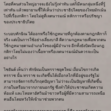
โดยที่คนส่วนใหญ่อาจจะยังไม่รู้เท่าทัน แต่ก็มีคนกลุ่มหนึ่งที่รู้
เท่าทัน แล้วพยายามชี้ให้เห็นว่าประชาธิปไตยของไทยมักเน้น
ไปที่เรื่องกติกา โดยไม่ดูที่เจตนารมณ์ หลักการหรือปรัชญา
ของประชาธิปไตย
ระบอบทักษิณ ได้ออกหรือใช้กฎหมายที่ถูกต้องตามกฎกติกาก็
จริง แต่เป็นการใช้อย่างเลี่ยงบาลี ตีความกฎหมายเพื่อพวกตน
ใช้กฎหมายตามอำเภอใจของผู้มีอำนาจ อีกทั้งยังบิดเบือนกฎ
กติกาโดยไม่มองว่าเนื้อหาหรือเจตนารมณ์มันควรจะเป็น
อย่างไร
ไชยันต์ เห็นว่า ทักษิณเป็นทรราชยุคใหม่ เงื่อนไขการเกิด
ทรราช นั้น ทรราช จะเกิดขึ้นได้เมื่อกลไกที่มีอยู่ของรัฐไม่
สามารถจัดการกับวิกฤตปัญหา ไม่ว่าจะเป็นปัญหาที่เกิดขึ้น
ภายในหรือมาจากภายนอกรัฐ ซึ่งทำให้ประชาชนเกิดความ
ท้อแท้ และโหยหาอัศวินม้าขาวหรือผู้ที่มีความสามารถเหนือ
คนอื่นโดยหวังให้เข้ามาช่วยพวกตน