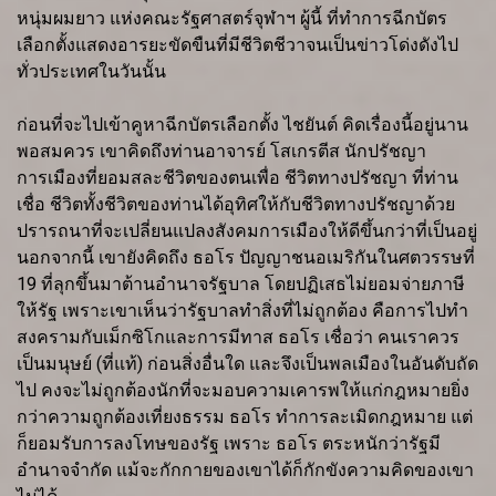
หนุ่มผมยาว แห่งคณะรัฐศาสตร์จุฬาฯ ผู้นี้ ที่ทำการฉีกบัตร
เลือกตั้งแสดงอารยะขัดขืนที่มีชีวิตชีวาจนเป็นข่าวโด่งดังไป
ทั่วประเทศในวันนั้น
ก่อนที่จะไปเข้าคูหาฉีกบัตรเลือกตั้ง ไชยันต์ คิดเรื่องนี้อยู่นาน
พอสมควร เขาคิดถึงท่านอาจารย์ โสเกรตีส นักปรัชญา
การเมืองที่ยอมสละชีวิตของตนเพื่อ ชีวิตทางปรัชญา ที่ท่าน
เชื่อ ชีวิตทั้งชีวิตของท่านได้อุทิศให้กับชีวิตทางปรัชญาด้วย
ปรารถนาที่จะเปลี่ยนแปลงสังคมการเมืองให้ดีขึ้นกว่าที่เป็นอยู่
นอกจากนี้ เขายังคิดถึง ธอโร ปัญญาชนอเมริกันในศตวรรษที่
19 ที่ลุกขึ้นมาต้านอำนาจรัฐบาล โดยปฏิเสธไม่ยอมจ่ายภาษี
ให้รัฐ เพราะเขาเห็นว่ารัฐบาลทำสิ่งที่ไม่ถูกต้อง คือการไปทำ
สงครามกับเม็กซิโกและการมีทาส ธอโร เชื่อว่า คนเราควร
เป็นมนุษย์ (ที่แท้) ก่อนสิ่งอื่นใด และจึงเป็นพลเมืองในอันดับถัด
ไป คงจะไม่ถูกต้องนักที่จะมอบความเคารพให้แก่กฎหมายยิ่ง
กว่าความถูกต้องเที่ยงธรรม ธอโร ทำการละเมิดกฎหมาย แต่
ก็ยอมรับการลงโทษของรัฐ เพราะ ธอโร ตระหนักว่ารัฐมี
อำนาจจำกัด แม้จะกักกายของเขาได้ก็กักขังความคิดของเขา