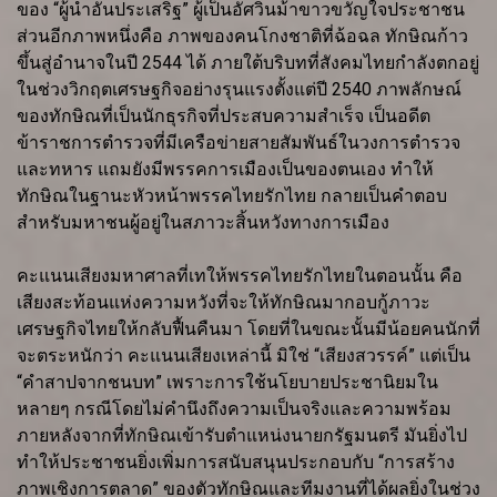
ของ “ผู้นำอันประเสริฐ” ผู้เป็นอัศวินม้าขาวขวัญใจประชาชน
ส่วนอีกภาพหนึ่งคือ ภาพของคนโกงชาติที่ฉ้อฉล ทักษิณก้าว
ขึ้นสู่อำนาจในปี 2544 ได้ ภายใต้บริบทที่สังคมไทยกำลังตกอยู่
ในช่วงวิกฤตเศรษฐกิจอย่างรุนแรงตั้งแต่ปี 2540 ภาพลักษณ์
ของทักษิณที่เป็นนักธุรกิจที่ประสบความสำเร็จ เป็นอดีต
ข้าราชการตำรวจที่มีเครือข่ายสายสัมพันธ์ในวงการตำรวจ
และทหาร แถมยังมีพรรคการเมืองเป็นของตนเอง ทำให้
ทักษิณในฐานะหัวหน้าพรรคไทยรักไทย กลายเป็นคำตอบ
สำหรับมหาชนผู้อยู่ในสภาวะสิ้นหวังทางการเมือง
คะแนนเสียงมหาศาลที่เทให้พรรคไทยรักไทยในตอนนั้น คือ
เสียงสะท้อนแห่งความหวังที่จะให้ทักษิณมากอบกู้ภาวะ
เศรษฐกิจไทยให้กลับฟื้นคืนมา โดยที่ในขณะนั้นมีน้อยคนนักที่
จะตระหนักว่า คะแนนเสียงเหล่านี้ มิใช่ “เสียงสวรรค์” แต่เป็น
“คำสาปจากชนบท” เพราะการใช้นโยบายประชานิยมใน
หลายๆ กรณีโดยไม่คำนึงถึงความเป็นจริงและความพร้อม
ภายหลังจากที่ทักษิณเข้ารับตำแหน่งนายกรัฐมนตรี มันยิ่งไป
ทำให้ประชาชนยิ่งเพิ่มการสนับสนุนประกอบกับ “การสร้าง
ภาพเชิงการตลาด” ของตัวทักษิณและทีมงานที่ได้ผลยิ่งในช่วง