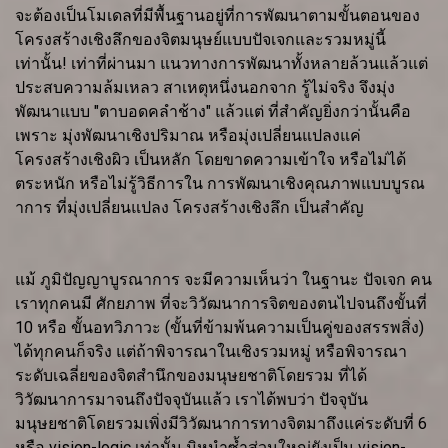
จะต้องเป็นโมเดลที่มีพื้นฐานอยู่ที่การพัฒนาตามขั้นตอนของ
โครงสร้างเชิงลึกของจิตมนุษย์แบบปัจเจกและรวมหมู่นี้
เท่านั้น! เท่าที่ผ่านมา แนวทางการพัฒนาทั้งหลายล้วนแล้วแต่
ประสบความล้มเหลว สาเหตุหนึ่งนอกจาก รู้ไม่จริง จึงมุ่ง
พัฒนาแบบ "ตาบอดคลำช้าง" แล้วแต่ ที่สำคัญยิ่งกว่านั้นคือ
เพราะ มุ่งพัฒนาเชิงปริมาณ หรือมุ่งเปลี่ยนแปลงแค่
โครงสร้างเชิงผิว เป็นหลัก โดยขาดความเข้าใจ หรือไม่ได้
ตระหนัก หรือไม่รู้วิธีการใน การพัฒนาเชิงคุณภาพแบบบูรณ
าการ ที่มุ่งเปลี่ยนแปลง โครงสร้างเชิงลึก เป็นสำคัญ
แม้ ภูมิปัญญาบูรณาการ จะมีความเห็นว่า ในฐานะ ปัจเจก คน
เราทุกคนมี ศักยภาพ ที่จะวิวัฒนาการจิตของตนไปจนถึงขั้นที่
10 หรือ ขั้นอทวิภาวะ (ขั้นที่ข้ามพ้นความเป็นคู่ของสรรพสิ่ง)
ได้ทุกคนก็จริง แต่ถ้าพิจารณาในเชิงรวมหมู่ หรือพิจารณา
ระดับเฉลี่ยของจิตสำนึกของมนุษยชาติโดยรวม ที่ได้
วิวัฒนาการมาจนถึงปัจจุบันแล้ว เราได้พบว่า ปัจจุบัน
มนุษยชาติโดยรวมเพิ่งมีวิวัฒนาการทางจิตมาถึงแค่ระดับที่ 6
หรือ vision-logic เท่านั้น มิหนำซ้ำส่วนใหญ่ยังเป็น vision-