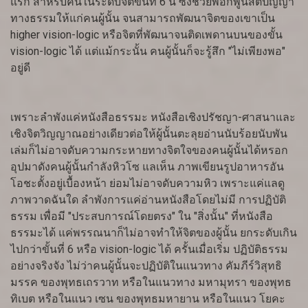
แรก สำหรับคนในระดับจิตขั้นที่ 6 นี้ ซึ่งช่วยพอกพูนสติปัญญา
ทางธรรมให้แก่คนผู้นั้น จนสามารถพัฒนาจิตของเขาเป็น
higher vision-logic หรือจิตที่พัฒนาจนติดเพดานบนของขั้น
vision-logic ได้ แต่แม้กระนั้น คนผู้นั้นก็จะรู้สึก "ไม่เพียงพอ"
อยู่ดี
เพราะลำพังแค่หนังสือธรรมะ หนังสือเชิงปรัชญา-ศาสนาและ
เชิงจิตวิญญาณอย่างเดียวต่อให้ผู้นั้นตะลุยอ่านนับร้อยนับพัน
เล่มก็ไม่อาจดับความกระหายทางจิตใจของคนผู้นั้นได้หรอก
อุปมาดังคนผู้นั้นกำลังหิวโซ แลเห็น ภาพเขียนรูปอาหารอัน
โอชะตั้งอยู่เบื้องหน้า ย่อมไม่อาจดับความหิว เพราะแค่แลดู
ภาพวาดฉันใด ลำพังการแค่อ่านหนังสือโดยไม่มี การปฏิบัติ
ธรรม เพื่อมี "ประสบการณ์โดยตรง" ใน "สิ่งนั้น" ที่หนังสือ
ธรรมะได้ แค่พรรณนาก็ไม่อาจทำให้จิตของผู้นั้น ยกระดับเกิน
ไปกว่าขั้นที่ 6 หรือ vision-logic ได้ ครั้นเมื่อเริ่ม ปฏิบัติธรรม
อย่างจริงจัง ไม่ว่าคนผู้นั้นจะปฏิบัติในแนวทาง คัมภีร์วิสุทธิ
มรรค ของพุทธเถรวาท หรือในแนวทาง มหามุทรา ของพุทธ
ทิเบต หรือในแนว เซน ของพุทธมหายาน หรือในแนว โยคะ