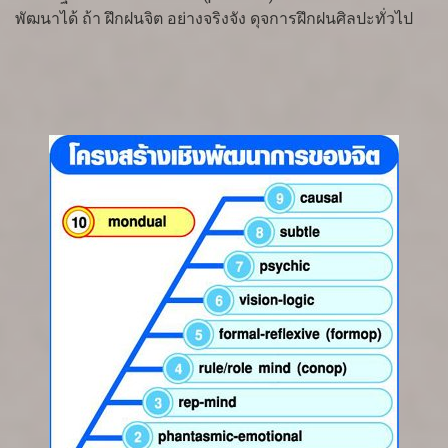
พัฒนาได้ ถ้า ฝึกฝนจิต อย่างจริงจัง ดุจการฝึกฝนศิลปะทั่วไป