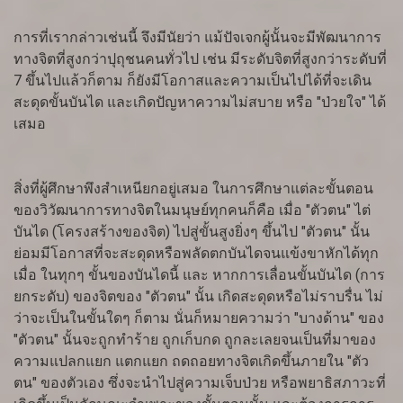
การที่เรากล่าวเช่นนี้ จึงมีนัยว่า แม้ปัจเจกผู้นั้นจะมีพัฒนาการ
ทางจิตที่สูงกว่าปุถุชนคนทั่วไป เช่น มีระดับจิตที่สูงกว่าระดับที่
7 ขึ้นไปแล้วก็ตาม ก็ยังมีโอกาสและความเป็นไปได้ที่จะเดิน
สะดุดขั้นบันได และเกิดปัญหาความไม่สบาย หรือ "ป่วยใจ" ได้
เสมอ
สิ่งที่ผู้ศึกษาพึงสำเหนียกอยู่เสมอ ในการศึกษาแต่ละขั้นตอน
ของวิวัฒนาการทางจิตในมนุษย์ทุกคนก็คือ เมื่อ "ตัวตน" ไต่
บันได (โครงสร้างของจิต) ไปสู่ขั้นสูงยิ่งๆ ขึ้นไป "ตัวตน" นั้น
ย่อมมีโอกาสที่จะสะดุดหรือพลัดตกบันไดจนแข้งขาหักได้ทุก
เมื่อ ในทุกๆ ขั้นของบันไดนี้ และ หากการเลื่อนขั้นบันได (การ
ยกระดับ) ของจิตของ "ตัวตน" นั้น เกิดสะดุดหรือไม่ราบรื่น ไม่
ว่าจะเป็นในขั้นใดๆ ก็ตาม นั่นก็หมายความว่า "บางด้าน" ของ
"ตัวตน" นั้นจะถูกทำร้าย ถูกเก็บกด ถูกละเลยจนเป็นที่มาของ
ความแปลกแยก แตกแยก ถดถอยทางจิตเกิดขึ้นภายใน "ตัว
ตน" ของตัวเอง ซึ่งจะนำไปสู่ความเจ็บป่วย หรือพยาธิสภาวะที่