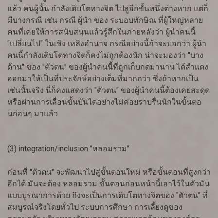
แล้ว คนผู้นั้น กำลังเติบโตทางจิต ไปสู่อีกขั้นหนึ่งต่างหาก แต่ก็
มีบางกรณี เช่น กรณี ผู้นำ ของ ระบอบทักษิณ ที่ผู้ใหญ่หลาย
คนที่เคยให้การสนับสนุนแล้วรู้สึกในภายหลังว่า ผู้นำคนนี้
"เปลี่ยนไป" ในเชิง เหลิงอำนาจ กรณีอย่างนี้ถ้าจะบอกว่า ผู้นำ
คนนี้กำลังเติบโตทางจิตก็คงไม่ถูกต้องนัก น่าจะมองว่า "บาง
ด้าน" ของ "ตัวตน" ของผู้นำคนนี้ที่ถูกเก็บกดมานาน ได้สำแดง
ออกมาให้เป็นที่ประจักษ์อย่างเต็มที่มากกว่า ซึ่งถ้าหากเป็น
เช่นนั้นจริง นี่ก็คงแสดงว่า "ตัวตน" ของผู้นำคนนี้ต้องเคยสะดุด
หรือผ่านการเลื่อนขั้นบันไดอย่างไม่ค่อยราบรื่นนักในขั้นตอ
นก่อนๆ มาแล้ว
(3) integration/inclusion "หลอมรวม"
ก่อนที่ "ตัวตน" จะพัฒนาไปสู่ขั้นตอนใหม่ หรือขั้นตอนที่สูงกว่า
อีกได้ มันจะต้อง หลอมรวม ขั้นตอนก่อนหน้านี้เอาไว้ในตัวมัน
แบบบูรณาการด้วย ถึงจะเป็นการเติบโตทางจิตของ "ตัวตน" ที่
สมบูรณ์จริงโดยทั่วไป ระบบการศึกษา การเลี้ยงดูของ