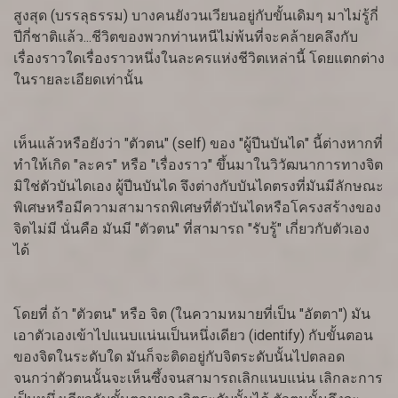
สูงสุด (บรรลุธรรม) บางคนยังวนเวียนอยู่กับขั้นเดิมๆ มาไม่รู้กี่
ปีกี่ชาติแล้ว...ชีวิตของพวกท่านหนีไม่พ้นที่จะคล้ายคลึงกับ
เรื่องราวใดเรื่องราวหนึ่งในละครแห่งชีวิตเหล่านี้ โดยแตกต่าง
ในรายละเอียดเท่านั้น
เห็นแล้วหรือยังว่า "ตัวตน" (self) ของ "ผู้ปีนบันได" นี้ต่างหากที่
ทำให้เกิด "ละคร" หรือ "เรื่องราว" ขึ้นมาในวิวัฒนาการทางจิต
มิใช่ตัวบันไดเอง ผู้ปีนบันได จึงต่างกับบันไดตรงที่มันมีลักษณะ
พิเศษหรือมีความสามารถพิเศษที่ตัวบันไดหรือโครงสร้างของ
จิตไม่มี นั่นคือ มันมี "ตัวตน" ที่สามารถ "รับรู้" เกี่ยวกับตัวเอง
ได้
โดยที่ ถ้า "ตัวตน" หรือ จิต (ในความหมายที่เป็น "อัตตา") มัน
เอาตัวเองเข้าไปแนบแน่นเป็นหนึ่งเดียว (identify) กับขั้นตอน
ของจิตในระดับใด มันก็จะติดอยู่กับจิตระดับนั้นไปตลอด
จนกว่าตัวตนนั้นจะเห็นซึ้งจนสามารถเลิกแนบแน่น เลิกละการ