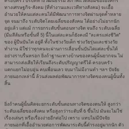
ครอบครัว บริบททางวัฒนธรรม สภาพแวดล้อมขององค์กร
ทางเศรษฐกิจ-สังคม (ที่ทำงานและเวทีทางสังคม) จะเอื้อ
อำนวยให้คนแต่ละคนได้มีพัฒนาการทางจิตผ่านจุดค้ำหลาย
จุด จนมาถึง ระดับจิตโดยเฉลี่ยของสังคม ได้อย่างไม่ยากนัก
อยู่แล้ว แต่แม้ การยกระดับขั้นตอนทางจิต จนถึง ระดับเฉลี่ย
(มีมสีส้มหรือขั้นที่ 5) นี้ในแต่ละคนก็ยังคงมี "ละครแห่งชีวิต"
ของ ผู้ปีนบันได อยู่ดี ทั้งในช่วงวัยเด็ก ช่วงวัยรุ่นและช่วงวัย
ทำงาน มิใช่ว่าทุกคนจะผ่านการเลื่อนขั้นบันไดแต่ละขั้นได้
อย่างราบรื่นหรอก ยิ่งถ้าฐานะทางบ้านของคนผู้นั้นยากจน ไม่
สามารถส่งเสียให้เรียนถึงระดับปริญญาตรีได้ ครอบครัว
แตกแยกไม่อบอุ่น คบเพื่อนเลว จบมาไม่มีงานทำ ฯลฯ ปัจจัย
ภายนอกเหล่านี้ ล้วนส่งผลต่อพัฒนาการทางจิตของคนผู้นั้นทั้ง
สิ้น
ยิ่งถ้าคนผู้นั้นคิดจะยกระดับขั้นตอนทางจิตของตนให้ สูงกว่า
ระดับเฉลี่ยของสังคม หรือสูงกว่าระดับที่ 6 ขึ้นไป มันจะไม่ใช่
เรื่องเล่นๆ หรือเรื่องง่ายอีกต่อไป เพราะ แทบไม่มีปัจจัย
ภายนอกที่เอื้ออำนวยต่อการพัฒนาระดับนี้ดำรงอยู่มากนัก ตัว