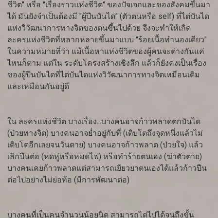
ชีวิต" หรือ "เรื่องราวแห่งชีวิต" ของปัจเจกและของสังคมขึ้นมา
ได้ มันยังจำเป็นต้องมี "ผู้ปีนบันได" (ตัวตนหรือ self) ที่ไต่บันได
แห่งวิวัฒนาการทางจิตของตนขึ้นไปด้วย จึงจะทำให้เกิด
ละครแห่งชีวิตที่หลากหลายขึ้นมาแบบ "ร้อยเนื้อทำนองเดียว"
ในความหมายที่ว่า แม้เนื้อหาแห่งชีวิตของผู้คนจะต่างกันแค่
ไหนก็ตาม แต่ใน ระดับโครงสร้างเชิงลึก แล้วก็ยังคงเป็นเรื่อง
ของผู้ปีนบันไดที่ไต่บันไดแห่งวิวัฒนาการทางจิตเหมือนเดิม
และเหมือนกันอยู่ดี
ใน ละครแห่งชีวิต บางเรื่อง...บางคนอาจก้าวพลาดตกบันได
(ป่วยทางจิต) บางคนอาจย่ำอยู่กับที่ (เติบโตถึงจุดหนึ่งแล้วไม่
เติบโตอีกเลยจนวันตาย) บางคนอาจก้าวพลาด (ป่วยใจ) แล้ว
เลิกปีนต่อ (หดหู่หรือหมดไฟ) หรือทำร้ายตนเอง (ฆ่าตัวตาย)
บางคนเคยก้าวพลาดแต่สามารถเยียวยาตนเองได้แล้วก้าวปีน
ต่อไปอย่างไม่ย่อท้อ (มีการพัฒนาต่อ)
บางคนที่เป็นคนจำนวนน้อยนิด สามารถไต่ไปได้จนถึงขั้น