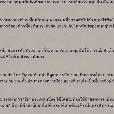
กของพายุหมุนที่เป็นเพียงกระบวนการการเคลื่อนไหวเท่านั้น มัน
ษัทอาณาจักร ที่เหมือนลมพายุหมุนที่กวาดพัดไปทั่ว และมีชีวิตโดย
การจัดองค์กรที่สะท้อนระดับจิต และระดับโลกทัศน์ของคนกลุ่มหนึ่ง (
อ จนกระทั่ง ปัจเจก เองก็ไม่สามารถควบคุมมันได้ การณ์กลับเป็นว่าบ
นมีชีวิตด้วยตัวของมันเอง
ต่แรกแล้ว โดย รัฐบาลทำหน้าที่ดูแลบรรษัท ขณะที่บรรษัทก็ตอบแทน
กมาย รวมทั้ง อำนาจทางการเมือง อย่างที่แลเห็นเป็นที่ประจักษ์ชั
ถทำการ "ยึด" ประเทศหนึ่งๆ ได้โดยไม่ต้องใช้กำลังทหาร เพียงแค่ใ
ย" ด้วย นี่คือสิ่งที่เกิดขึ้นได้ และได้เกิดขึ้นแล้ว เมื่อบรรษั