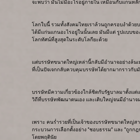
จะพบว่า มันไม่มีอะไรอยู่ภายใน เหมือนกับแกนหลั
โลกใบนี้ รวมทั้งสังคมไทยเราล้วนถูกครอบงำด้วยบรร
ได้มีแก่นแกนอะไรอยู่ในนั้นเลย มันมีแต่ รูปแบบของ
โลกทัศน์ที่สูงสุดในระดับโลกียะด้วย
แต่บรรษัทขนาดใหญ่เหล่านี้กลับมีอำนาจอย่างล้นเหลื
ที่เป็นปัจเจกกลับควบคุมบรรษัทได้ยากมากราวกับมั
บรรษัทมีความเกี่ยวข้องใกล้ชิดกับรัฐบาลมาตั้งแ
วิถีที่บรรษัทพัฒนาตนเอง และเติบใหญ่จนมีอำนาจมา
เพราะ คนร่ำรวยที่เป็นเจ้าของบรรษัทขนาดใหญ่สามาร
กระบวนการเลือกตั้งอย่าง "ชอบธรรม" และ "ถูกกฎหมา
โดยพฤตินัย