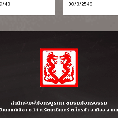
9/48
30/8/2548
l
สำนักพิมพ์มังกรบูรณา ชมรมมังกรธรรม
บ้านนนท์ณิชา ซ.14 ถ.รัตนาธิเบศร์ ต.ไทรม้า อ.เมือง จ.น