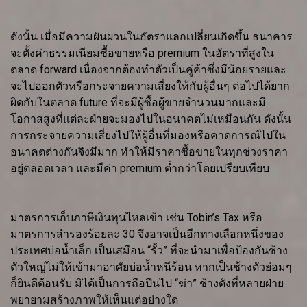
ดังนั้น เมื่อมีความผันผวนในอัตราแลกเปลี่ยนเกิดขึ้น ธนาคาร
จะตั้งค่าธรรมเนียมซื้อขายหรือ premium ในอัตราที่สูงใน
ตลาด forward เนื่องจากต้องทำตัวเป็นคู่ค้าซึ่งมีน้อยรายและ
จะไปออกตัวหรือกระจายความเสี่ยงให้กับผู้อื่นๆ ต่อไปได้ยาก
ผิดกับในตลาด future ที่จะมีผู้ซื้อผู้ขายจำนวนมากและมี
โอกาสสูงที่แต่ละฝ่ายจะมองไปในอนาคตไม่เหมือนกัน ดังนั้น
การกระจายความเสี่ยงไปให้ผู้อื่นที่มองหรือคาดการณ์ไปใน
อนาคตต่างกันจึงมีมาก ทำให้มีราคาซื้อขายในทุกช่วงราคา
อยู่ตลอดเวลา และมีค่า premium ต่ำกว่าโดยเปรียบเทียบ
มาตรการเก็บภาษีเงินทุนไหลเข้า เช่น Tobin’s Tax หรือ
มาตรการสำรองร้อยละ 30 จึงอาจเป็นอีกทางเลือกหนึ่งของ
ประเทศบ่อน้ำเล็ก เป็นเสมือน “รั้ว” ที่จะนำมาเพื่อป้องกันช้าง
ตัวใหญ่ไม่ให้เข้ามาอาศัยบ่อน้ำหนีร้อน หากเป็นช้างตัวย่อมๆ
ก็ยินดีต้อนรับ มิได้เป็นการถือปืนไป “ฆ่า” ช้างดังที่หลายฝ่าย
พยายามสร้างภาพให้เห็นแต่อย่างใด