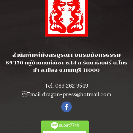
l
สำนักพิมพ์มังกรบูรณา ชมรมมังกรธรรม
89/170 หมู่บ้านนนท์ณิชา ซ.14 ถ.รัตนาธิเบศร์ ต.ไทร
ม้า อ.เมือง จ.นนทบุรี 11000
Tel. 089 262 9549
Email dragon-press@hotmail.com
supat7749