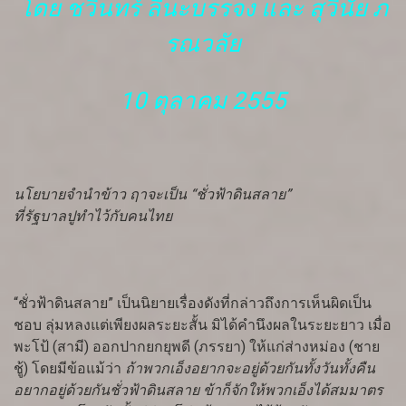
โดย ชวินทร์ ลีนะบรรจง และ สุวินัย ภ
รณวลัย
10 ตุลาคม 2555
นโยบายจำนำข้าว ฤาจะเป็น “ชั่วฟ้าดินสลาย”
ที่รัฐบาลปูทำไว้กับคนไทย
“ชั่วฟ้าดินสลาย” เป็นนิยายเรื่องดังที่กล่าวถึงการเห็นผิดเป็น
ชอบ ลุ่มหลงแต่เพียงผลระยะสั้น มิได้คำนึงผลในระยะยาว เมื่อ
พะโป้ (สามี) ออกปากยกยุพดี (ภรรยา) ให้แก่ส่างหม่อง (ชาย
ชู้) โดยมีข้อแม้ว่า
ถ้าพวกเอ็งอยากจะอยู่ด้วยกันทั้งวันทั้งคืน
อยากอยู่ด้วยกันชั่วฟ้าดินสลาย ข้าก็จักให้พวกเอ็งได้สมมาตร