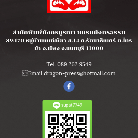
l
สำนักพิมพ์มังกรบูรณา ชมรมมังกรธรรม
89/170 หมู่บ้านนนท์ณิชา ซ.14 ถ.รัตนาธิเบศร์ ต.ไทร
ม้า อ.เมือง จ.นนทบุรี 11000
Tel. 089 262 9549
Email dragon-press@hotmail.com
supat7749