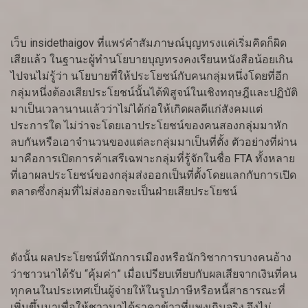
เว็บ insidethaigov ที่แพร่คำสัมภาษณ์บุญทรงแค่เริ่มคิดก็ผิด
เสียแล้ว ในฐานะผู้ทำนโยบายบุญทรงคงเรียนหนังสือน้อยเกิน
ไปจนไม่รู้ว่า นโยบายที่ให้ประโยชน์กับคนกลุ่มหนึ่งโดยที่อีก
กลุ่มหนึ่งต้องเสียประโยชน์นั้นได้พิสูจน์ในเชิงทฤษฎีและปฏิบัติ
มาเป็นเวลานานแล้วว่าไม่ได้ก่อให้เกิดผลดีแก่สังคมแต่
ประการใด ไม่ว่าจะโดยเอาประโยชน์ของคนสองกลุ่มมาหัก
ลบกันหรือเอาจำนวนของแต่ละกลุ่มมาเป็นที่ตั้ง ตัวอย่างที่ผ่าน
มาคือการเปิดการค้าเสรีเฉพาะกลุ่มที่รู้จักในชื่อ FTA ทั้งหลาย
ที่เอาผลประโยชน์ของกลุ่มส่งออกเป็นที่ตั้งโดยแลกกับการเปิด
ตลาดซึ่งกลุ่มที่ไม่ส่งออกจะเป็นฝ่ายเสียประโยชน์
ดังนั้น ผลประโยชน์ที่นักการเมืองหรือนักวิชาการบางคนอ้าง
ว่าชาวนาได้รับ “คุ้มค่า” เมื่อเปรียบเทียบกับผลเสียจากเงินที่คน
ทุกคนในประเทศเป็นผู้จ่ายให้ในรูปภาษีหรือหนี้สาธารณะที่
เพิ่มขึ้นมาเพื่อให้ชาวนาได้ราคาข้าวที่แพงเกินจริง จึงไม่