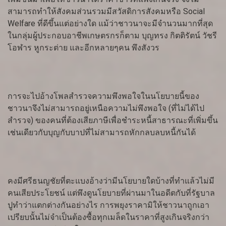
สามารถทำให้สังคมส่วนรวมมีสวัสดิการสังคมหรือ Social
Welfare ที่ดีขึ้นแต่อย่างใด แม้ว่าชาวนาจะมีจำนวนมากที่สุด
ในกลุ่มผู้ประกอบอาชีพเกษตรกรก็ตาม บุญทรง กิตติรัตน์ วัชรี
โอฬาร หูกระต่าย และอีกหลายๆคน พึงสังวร
การจะไปอ้างโพลสำรวจความพึงพอใจในนโยบายนี้ของ
ชาวนาจึงไม่สามารถอยู่เหนือความไม่พึงพอใจ (ที่ไม่ได้ไป
สำรวจ) ของคนที่ต้องเสียภาษีเพื่อชำระหนี้สาธารณะที่เพิ่มขึ้น
เช่นเดียวกับบุญกับบาปที่ไม่สามารถหักกลบลบหนี้กันได้
คงมีศรีธนญชัยที่ตะแบงอ้างว่ามีนโยบายใดบ้างที่ทำแล้วไม่มี
คนเสียประโยชน์ แต่พึงดูนโยบายที่ผ่านมาในอดีตกับที่รัฐบาล
ปูทำว่าแตกต่างกันอย่างไร การพยุงราคามิให้ชาวนาถูกเอา
เปรียบนั้นไม่จำเป็นต้องซื้อทุกเมล็ดในราคาที่สูงเกินจริงกว่า