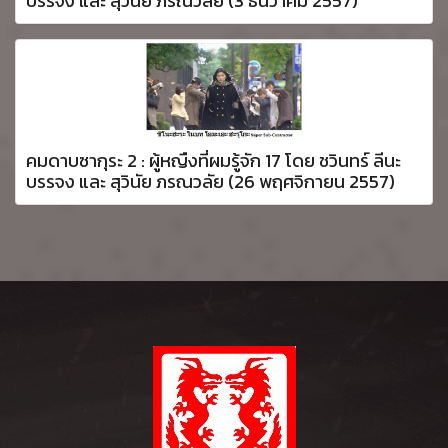
บรรจง และ สุวินัย ภรณวลัย (3 ธันวาคม 2557)
คมดาบซากุระ 2 : ผู้หญืงที่ผมรู้จัก 17 โดย ชวินทร์ ลีนะ
บรรจง และ สุวินัย ภรณวลัย (26 พฤศจิกายน 2557)