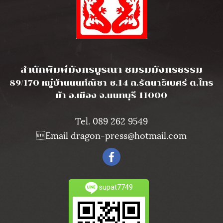
l
สำนักพิมพ์มังกรบูรณา ชมรมมังกรธรรม
89/170 หมู่บ้านนนท์ณิชา ซ.14 ถ.รัตนาธิเบศร์ ต.ไทร
ม้า อ.เมือง จ.นนทบุรี 11000
Tel. 089 262 9549
Email dragon-press@hotmail.com
supat7749