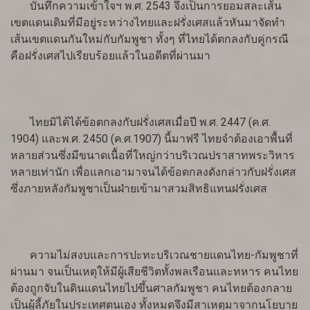
บันทึกความเข้าใจฯ พ.ศ. 2543 จึงเป็นการยอมสละเส้น
เขตแดนเดิมที่มีอยู่ระหว่างไทยและฝรั่งเศสแล้วหันมาจัดทำ
เส้นเขตแดนกันใหม่กับกัมพูชา ทั้งๆ ที่ไทยได้ตกลงกับคู่กรณี
คือฝรั่งเศสไปเรียบร้อยแล้วในอดีตที่ผ่านมา
ไทยมิได้ได้ข้อตกลงกับฝรั่งเศสเมื่อปี พ.ศ. 2447 (ค.ศ.
1904) และพ.ศ. 2450 (ค.ศ.1907) นี้มาฟรี ไทยจำต้องเอาพื้นที่
หลายส่วนซึ่งมีขนาดเนื้อที่ใหญ่กว่าบริเวณปราสาทพระวิหาร
หลายเท่านัก เพื่อแลกเอามาจนได้ข้อตกลงดังกล่าวกับฝรั่งเศส
ซึ่งภายหลังกัมพูชาเป็นฝ่ายเข้ามาสวมสิทธิแทนฝรั่งเศส
ความไม่สงบและการปะทะบริเวณชายแดนไทย-กัมพูชาที่
ผ่านมา จนเป็นเหตุให้มีผู้เสียชีวิตทั้งพลเรือนและทหาร คนไทย
ต้องถูกจับในดินแดนไทยไปขึ้นศาลกัมพูชา คนไทยต้องกลาย
เป็นผู้ลี้ภัยในประเทศตนเอง ทั้งหมดจึงมีสาเหตุมาจากนโยบาย