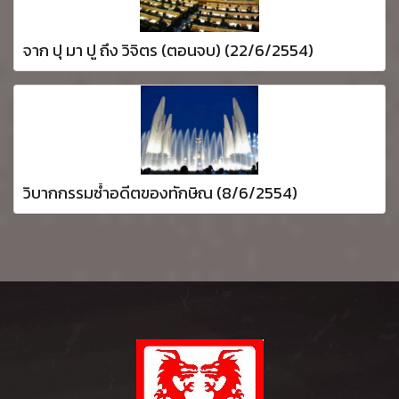
จาก ปุ มา ปู ถึง วิจิตร (ตอนจบ) (22/6/2554)
วิบากกรรมซ้ำอดีตของทักษิณ (8/6/2554)