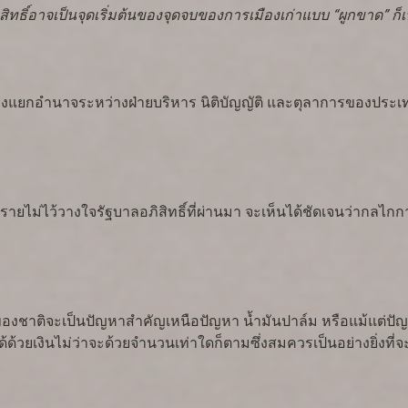
ทธิ์อาจเป็นจุดเริ่มต้นของจุดจบของการเมืองเก่าแบบ “ผูกขาด” ก็เป
กอำนาจระหว่างฝ่ายบริหาร นิติบัญญัติ และตุลาการของประเทศ
ายไม่ไว้วางใจรัฐบาลอภิสิทธิ์ที่ผ่านมา จะเห็นได้ชัดเจนว่ากลไกกา
าติจะเป็นปัญหาสำคัญเหนือปัญหา น้ำมันปาล์ม หรือแม้แต่ปัญหา 
ด้ด้วยเงินไม่ว่าจะด้วยจำนวนเท่าใดก็ตามซึ่งสมควรเป็นอย่างยิ่