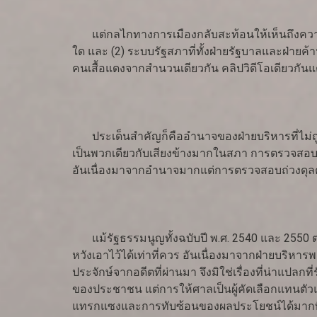
แต่กลไกทางการเมืองกลับสะท้อนให้เห็นถึงความล้มเ
ใด และ (2) ระบบรัฐสภาที่ทั้งฝ่ายรัฐบาลและฝ่ายค
คนเสื้อแดงจากสำนวนเดียวกัน คลิปวิดีโอเดียวกันแต่
ประเด็นสำคัญก็คืออำนาจของฝ่ายบริหารที่ไม่ถูกถ่
เป็นพวกเดียวกับเสียงข้างมากในสภา การตรวจสอบแล
อันเนื่องมาจากอำนาจมากแต่การตรวจสอบถ่วงดุลต
แม้รัฐธรรมนูญทั้งฉบับปี พ.ศ. 2540 และ 2550 ต่า
หวังเอาไว้ได้เท่าที่ควร อันเนื่องมาจากฝ่ายบริ
ประจักษ์จากอดีตที่ผ่านมา จึงมิใช่เรื่องที่น่าแปล
ของประชาชน แต่การให้ศาลเป็นผู้คัดเลือกแทนตัวแ
แทรกแซงและการทับซ้อนของผลประโยชน์ได้มากที