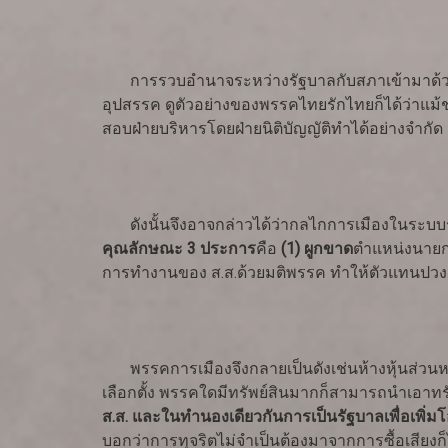
การรวบอำนาจระหว่างรัฐบาลกับสภาเข้ามาด้วยกัน
อุปสรรค ดูตัวอย่างของพรรคไทยรักไทยก็ได้ว่าแม้ช
สอบฝ่ายบริหารโดยฝ่ายนิติบัญญัติทำได้อย่างจำกั
ดังนั้นจึงอาจกล่าวได้ว่ากลไกการเมืองในระบบร
คุณลักษณะ 3 ประการ
คือ
(1) ผูกขาด
ตำแหน่งนายกฯ
การทำงานของ ส.ส.ด้วยมติพรรค ทำให้ตัวแทนปวงชน 
พรรคการเมืองจึงกลายเป็นดังเช่นห้างหุ้นส่วนหรือบริ
เลือกตั้ง พรรคใดมีทรัพย์สินมากก็สามารถนำเอาทรั
ส.ส. และในทำนองเดียวกันการเป็นรัฐบาลเพื่อเพิ่มโอ
บอกว่าการทุจริตไม่จำเป็นต้องมาจากการซื้อเสียง