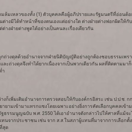
หลวของทั้ง (1) ตัวบุคคลคือผู้อภิปรายและรัฐมนตรีที่อ่อนด้อยข
้านต่างมิได้ทำหน้าที่ของตนเองแต่อย่างใด ต่างฝ่ายต่างฟอกผิดให้
ต่างฝ่ายต่างพูดได้อย่างเป็นคนละเรื่องเดียวกัน
วงดุลด้วยอำนาจจากฝ่ายนิติบัญญัติอย่างถูกต้องชอบธรรมเพราะสภา
ะถ่วงดุลจึงทำได้ยากเนื่องจากเป็นพวกเดียวกัน ผลที่ติดตามมาก็ค
่ำ
งก็เพิ่มเติมอำนาจการตรวจสอบให้กับองค์กรอิสระ เช่น ป.ป.ช. กกต
หารพยายามเข้ามาแทรกแซงโดยเฉพาะอย่างยิ่งการคัดเลือกบุคคลเข้า
กที่รัฐธรรมนูญฉบับ พ.ศ. 2550 ได้เอาอำนาจดังกล่าวไปให้ศาลที่แม้จ
ทนจากประชาชน เช่น จาก ส.ส.ในสภาผู้แทนที่มาจากการเลือกตั้ง 
่สุด