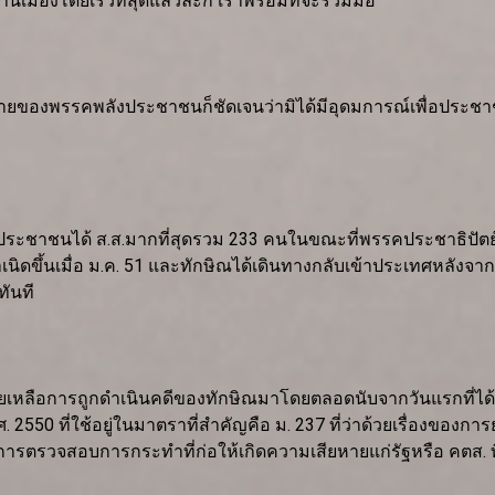
านเมืองโดยเร็วที่สุดแล้วละก็ เราพร้อมที่จะร่วมมือ”
ายของพรรคพลังประชาชนก็ชัดเจนว่ามิได้มีอุดมการณ์เพื่อประชาชน
ังประชาชนได้ ส.ส.มากที่สุดรวม 233 คนในขณะที่พรรคประชาธิปัต
้นเมื่อ ม.ค. 51 และทักษิณได้เดินทางกลับเข้าประเทศหลังจากการปฏิ
ทันที
ช่วยเหลือการถูกดำเนินคดีของทักษิณมาโดยตลอดนับจากวันแรกที่ไ
2550 ที่ใช้อยู่ในมาตราที่สำคัญคือ ม. 237 ที่ว่าด้วยเรื่องของกา
รมการตรวจสอบการกระทำที่ก่อให้เกิดความเสียหายแก่รัฐหรือ คตส. ท