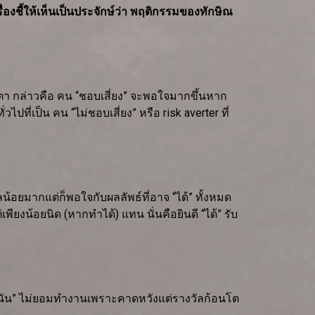
่องชี้ให้เห็นเป็นประจักษ์ว่า พฤติกรรมของทักษิณ
น้าตา กล่าวคือ คน “ชอบเสี่ยง” จะพอใจมากขึ้นหาก
่เป็น คน “ไม่ชอบเสี่ยง” หรือ risk averter ที่
วัลน้อยมากแต่ก็พอใจกับผลลัพธ์ที่อาจ “ได้” ทั้งหมด
เพียงน้อยนิด (หากทำได้) แทน นั่นคือยินดี “ได้” รับ
ักพนัน” ไม่ยอมทำงานเพราะคาดหวังแต่รางวัลก้อนโต