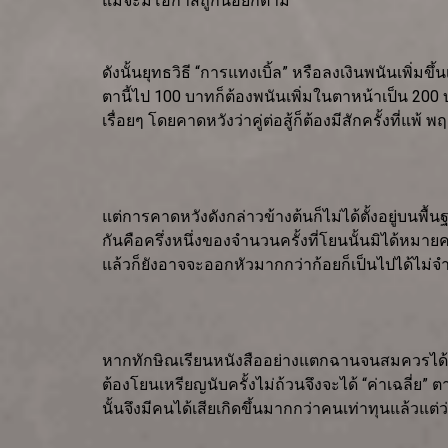
แม้จะมีโอกาสถูกน้อยก็ตาม
ดังนั้นยุทธวิธี “การแทงเบิ้ล” หรือลงเงินพนันเพิ่
ตานี้ไป 100 บาทก็ต้องพนันเพิ่มในตาหน้าเป็น 200 
เรื่อยๆ โดยคาดหวังว่าคู่ต่อสู้ก็ต้องมีสักครั้งที่แ
แต่การคาดหวังดังกล่าวข้างต้นก็ไม่ได้ตั้งอยู่บนพื
กันคือครึ่งหนึ่งของจำนวนครั้งที่โยนนั้นมิได้หมาย
แล้วก็ยังอาจจะออกหัวมากกว่าก้อยก็เป็นไปได้ไม่จำ
หากทักษิณเรียนหนังสืออย่างแตกฉานจนสมควรได้ปร
ต้องโยนเหรียญนับครั้งไม่ถ้วนจึงจะได้ “ค่าเฉลี่ย
นั้นจึงมีคนได้เสียเกิดขึ้นมากกว่าคนเท่าทุนแล้วแต่