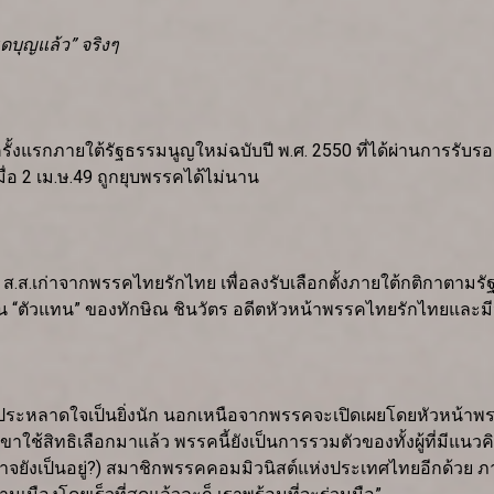
ดบุญแล้ว” จริงๆ
ั้งครั้งแรกภายใต้รัฐธรรมนูญใหม่ฉบับปี พ.ศ. 2550 ที่ได้ผ่านการ
เมื่อ 2 เม.ษ.49 ถูกยุบพรรคได้ไม่นาน
 ส.ส.เก่าจากพรรคไทยรักไทย เพื่อลงรับเลือกตั้งภายใต้กติกาตามรั
็น “ตัวแทน” ของทักษิณ ชินวัตร อดีตหัวหน้าพรรคไทยรักไทยและมี
ลาดใจเป็นยิ่งนัก นอกเหนือจากพรรคจะเปิดเผยโดยหัวหน้าพรรคเอ
ใช้สิทธิเลือกมาแล้ว พรรคนี้ยังเป็นการรวมตัวของทั้งผู้ที่มีแนวค
อาจยังเป็นอยู่?) สมาชิกพรรคคอมมิวนิสต์แห่งประเทศไทยอีกด้วย ภาย