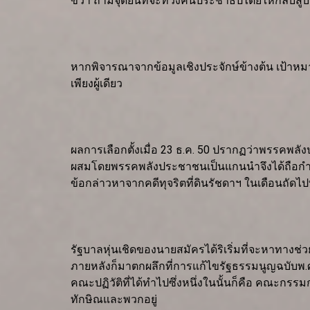
ขวา ถ้ามีจุดยืนที่จะทวงคืนประชาธิปไตยให้กลับสู่บ้
หากพิจารณาจากข้อมูลเชิงประจักษ์ข้างต้น เป้าหม
เพียงผู้เดียว
ผลการเลือกตั้งเมื่อ 23 ธ.ค. 50 ปรากฏว่าพรรคพล
ผสมโดยพรรคพลังประชาชนเป็นแกนนำจึงได้ถือกำเนิดขึ
ข้อกล่าวหาจากคดีทุจริตที่ดินรัชดาฯ ในเดือนถัดไป
รัฐบาลหุ่นเชิดของนายสมัครได้ริเริ่มที่จะหาทาง
ภายหลังก็มาตกผลึกที่การแก้ไขรัฐธรรมนูญฉบับพ.ศ. 
คณะปฏิวัติที่ได้ทำไปซึ่งหนึ่งในนั้นก็คือ คณะกร
ทักษิณและพวกอยู่