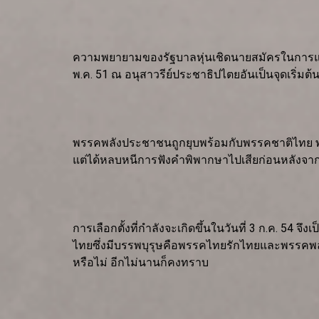
ความพยายามของรัฐบาลหุ่นเชิดนายสมัครในการแก้ไ
พ.ค. 51 ณ อนุสาวรีย์ประชาธิปไตยอันเป็นจุดเริ
พรรคพลังประชาชนถูกยุบพร้อมกับพรรคชาติไทย พรร
แต่ได้หลบหนีการฟังคำพิพากษาไปเสียก่อนหลังจากที่ไ
การเลือกตั้งที่กำลังจะเกิดขึ้นในวันที่ 3 ก.ค. 54 จ
ไทยซึ่งมีบรรพบุรุษคือพรรคไทยรักไทยและพรรคพลังป
หรือไม่ อีกไม่นานก็คงทราบ