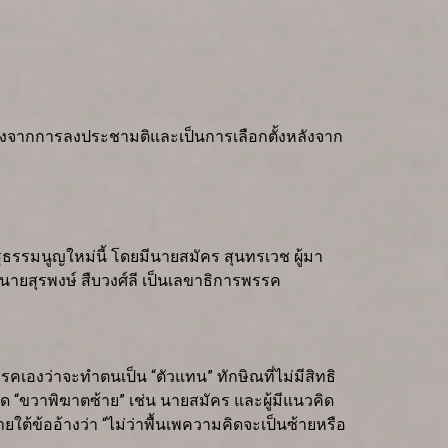
รับรองจากการลงประชามติและเป็นการเลือกตั้งหลังจาก
ฐธรรมนูญใหม่นี้ โดยมีนายสมัคร สุนทรเวช ผู้มา
นายสุรพงษ์ สืบวงศ์ลี เป็นเลขาธิการพรรค
งว่าจะทำตนเป็น “ตัวแทน” ทักษิณที่ไม่มีสิทธิ
ิด “ขวาพิฆาตซ้าย” เช่น นายสมัคร และผู้มีแนวคิด
ใต้ข้ออ้างว่า “ไม่ว่าพื้นเพความคิดจะเป็นซ้ายหรือ