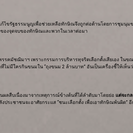
ขรัฐธรรมนูญเพื่อช่วยเหลือทักษิณจึงถูกต่อต้านโดยการชุมนุมข
่มต้นของจุดจบของทักษิณและพวกในเวลาต่อมา
คมัชฌิมาฯ เพราะกรรมการบริหารทุจริตเลือกตั้งเสียเอง ในขณะที
ม่มีใครกินขนมใน “ถุงขนม 2 ล้านบาท” อันเป็นเครื่องชี้ให้เห็นว่า
ึงเป็นผลสืบเนื่องมาจากเหตุการณ์ข้างต้นที่ได้ลำดับมาโดยย่อ
แต่จะกล
ระชาชนจะอาศัยกระแส “ชนะเลือกตั้ง เพื่อเอาทักษิณพ้นผิด” อีกครั