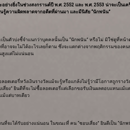
างยิ่งในช่วงสงกรานต์ปี พ.ศ. 2552 และ พ.ศ. 2553 น่าจะเป็นเครื
ยนรู้ความผิดพลาดจากอดีตที่ผ่านมา และมีนิสัย “นักพนัน”
เป็นตัวบ่งชี้จำแนกว่าบุคคลนั้นเป็น “นักพนัน” หรือไม่ มิใช่ดูที่ห
อาจจะไม่ได้อะไรเลยก็ตาม ซึ่งจะแตกต่างจากพฤติกรรมของคนทั่วไปที
สูงแต่ไม่แน่นอน
ื้อลอตเตอรี่หวังเงินรางวัลแม้จะรู้หรือแกล้งไม่รู้ว่ามีโอกาสถูกราง
เสี่ยง” ยินดีที่จะไม่ซื้อลอตเตอรี่แต่เลือกขอรับเงินผลตอบแทนแม้แต่
แม้แต่บาทเดียว
นที่จะได้รับอย่างแน่นอน ในขณะที่ คน “ชอบเสี่ยง” ยินดีเป็น “น