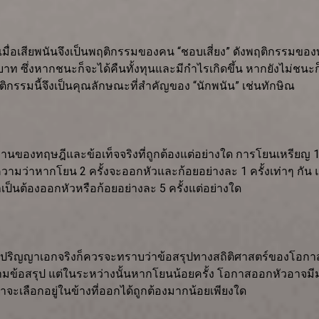
มขึ้นเมื่อเสียพนันจึงเป็นพฤติกรรมของคน “ชอบเสี่ยง” ดังพฤติกรรมข
บาท ซึ่งหากชนะก็จะได้คืนทั้งทุนและมีกำไรเกิดขึ้น หากยังไม่ชนะก
พ้ พฤติกรรมนี้จึงเป็นคุณลักษณะที่สำคัญของ “นักพนัน” เช่นทักษิณ
้นฐานของทฤษฎีและข้อเท็จจริงที่ถูกต้องแต่อย่างใด การโยนเหรียญ 1
ความว่าหากโยน 2 ครั้งจะออกหัวและก้อยอย่างละ 1 ครั้งเท่าๆ กัน แ
เป็นต้องออกหัวหรือก้อยอย่างละ 5 ครั้งแต่อย่างใด
ิญญาเอกจริงก็ควรจะทราบว่าข้อสรุปทางสถิติศาสตร์ของโอกาสควา
” ตามข้อสรุป แต่ในระหว่างนั้นหากโยนน้อยครั้ง โอกาสออกหัวอาจมี
ว่าจะเลือกอยู่ในข้างที่ออกได้ถูกต้องมากน้อยเพียงใด