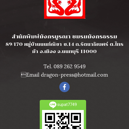
l
สำนักพิมพ์มังกรบูรณา ชมรมมังกรธรรม
89/170 หมู่บ้านนนท์ณิชา ซ.14 ถ.รัตนาธิเบศร์ ต.ไทร
ม้า อ.เมือง จ.นนทบุรี 11000
Tel. 089 262 9549
Email dragon-press@hotmail.com
supat7749