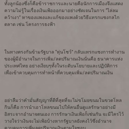
ทั้งลูกน้องซึ่งก็คือข้าราชการและนายคือนักการเมืองจึงแสดง
ความไม่รู้ในเรื่องเงินเฟ้อออกมาอย่างชัดเจนในการ “ไล่ลม
คว้าเงา” หาของแพงและแก้ของแพงด้วยวิธีแทรกแซงกลไก
ตลาด เช่น โครงการธงฟ้า
ในทางตรงกันข้ามรัฐบาล “หุ่นโชว์” กลับแทรกแซงการทำงาน
ของผู้มีอำนาจในการเพิ่ม/ลดปริมาณเงินนั่นคือ ธนาคารแห่ง
ประเทศไทย อย่างเงียบๆทั้งในระดับนโยบายและปฏิบัติการ
เพื่อเข้าควบคุมการทำหน้าที่ควบคุมเพิ่ม/ลดปริมาณเงิน
อย่าลืมว่าคำมั่นสัญญาที่ดีที่สุดที่จะไม่ขโมยขนมในขวดโหล
กินก็คือ การนำเอาโหลขนมไปให้คนอื่นดูแลรักษาอย่างมี
อิสระจากอำนาจตนเอง การรักษาเงินเฟ้อก็เช่นกัน จะมีใครไว้
วางใจว่าเงินจะไม่เฟ้อบ้างหากรัฐบาลยังคงไว้ซึ่งอำนาจ
ควบคุมการเพิ่มลดปริมาณเงินตามใจชอบ