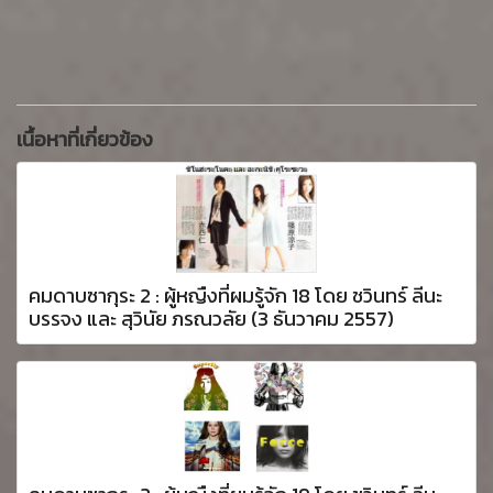
เนื้อหาที่เกี่ยวข้อง
คมดาบซากุระ 2 : ผู้หญืงที่ผมรู้จัก 18 โดย ชวินทร์ ลีนะ
บรรจง และ สุวินัย ภรณวลัย (3 ธันวาคม 2557)