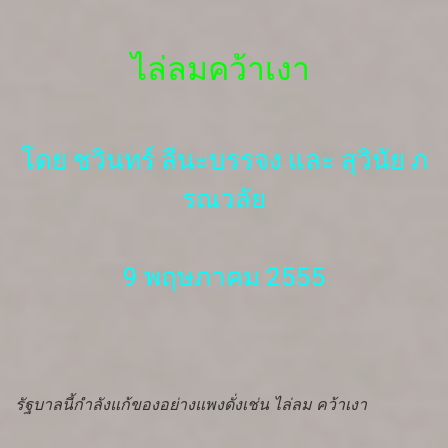
ไล่ลมคว้าเงา
โดย ชวินทร์ ลีนะบรรจง และ สุวินัย ภ
รณวลัย
9 พฤษภาคม 2555
รัฐบาลนี้กำลังแก้ของอย่างแพงดั่งเช่น ไล่ลม คว้าเงา