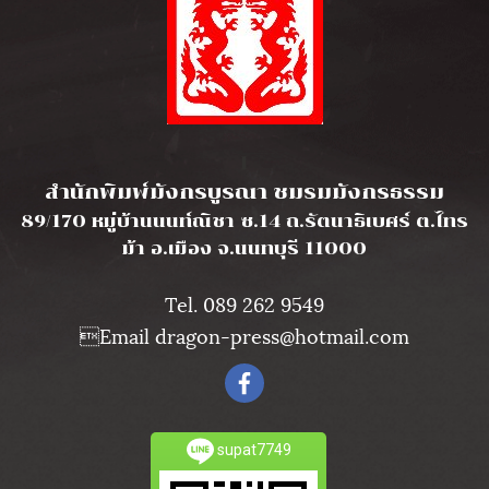
l
สำนักพิมพ์มังกรบูรณา ชมรมมังกรธรรม
89/170 หมู่บ้านนนท์ณิชา ซ.14 ถ.รัตนาธิเบศร์ ต.ไทร
ม้า อ.เมือง จ.นนทบุรี 11000
Tel. 089 262 9549
Email dragon-press@hotmail.com
supat7749