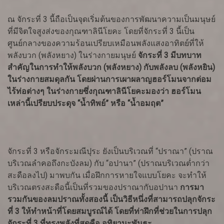
ณ จักระที่ 3 นี้ถือเป็นจุดเริ่มต้นของการพัฒนาความเป็นมนุษย์
ที่มีจิตใจสูงส่งของกุณฑาลินีโยคะ โดยที่จักระที่ 3 นี้เป็น
ศูนย์กลางของความร้อนเปรียบเหมือนพลังแสงอาทิตย์ที่ให้
พลังบวก (พลังหยาง) ในร่างกายมนุษย์
จักระที่ 3 มีบทบาท
สำคัญในการทำให้พลังบวก (พลังหยาง) กับพลังลบ (พลังหยิน)
ในร่างกายสมดุลกัน โดยผ่านการเผาผลาญฮอร์โมนจากต่อม
ไร้ท่อต่างๆ ในร่างกายซึ่งกุณฑาลินีโยคะมองว่า ฮอร์โมน
เหล่านี้เปรียบประดุจ “น้ำทิพย์” หรือ “น้ำอมฤต”
จักระที่ 3 หรือจักระมณีปุระ ยังเป็นบริเวณที่ “ปราณา” (ปราณ
บริเวณลำคอถึงกะบังลม) กับ “อปานา” (ปราณบริเวณต่ำกว่า
สะดือลงไป) มาพบกัน เมื่อฝึกการหายใจแบบโยคะ จะทำให้
บริเวณตรงสะดือนี้เป็นที่รวมของปราณากับอปานา
การมา
รวมกันของลมปราณทั้งสองนี้ เป็นวิธีหนึ่งที่สามารถปลุกจักระ
ที่ 3 ให้ทำหน้าที่โดยสมบูรณ์ได้ โดยที่ท่าฝึกที่ช่วยในการปลุก
จักระที่ 3 ที่ทรงพลังที่สุดคือ อุทิยานะพันธะ