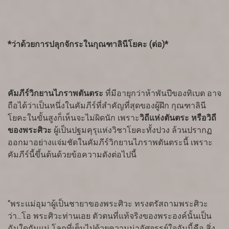
*ว่าด้วยการปลุกจักระในกุณฑาลินีโยคะ (ต่อ)*
คัมภีร์วิกยานไภราพตันตระ
ที่มีอายุกว่าห้าพันปีของทิเบต อาจ
ถือได้ว่าเป็นหนึ่งในคัมภีร์ที่สำคัญที่สุดของผู้ฝึก กุณฑาลินี
โยคะในขั้นสูงก็เห็นจะไม่ผิดนัก เพราะ
วิถีแห่งตันตระ หรือวิถี
ของพระศิวะ
ผู้เป็นปฐมคุรุแห่งวิชาโยคะทั้งปวง ล้วนปรากฏ
ออกมาอย่างแจ่มชัดในคัมภีร์วิกยานไภราพตันตระนี้ เพราะ
คัมภีร์นี้ขึ้นต้นด้วยข้อความดังต่อไปนี้
“พระแม่อุมาผู้เป็นชายาของพระศิวะ ทรงตรัสถามพระศิวะ
ว่า...โอ พระศิวะท่านเอย ตัวตนที่แท้จริงของพระองค์นั้นเป็น
ฉันใดกันแน่ โลกที่เต็มไปด้วยความน่าอัศจรรย์ใจอันนี้คือ สิ่ง