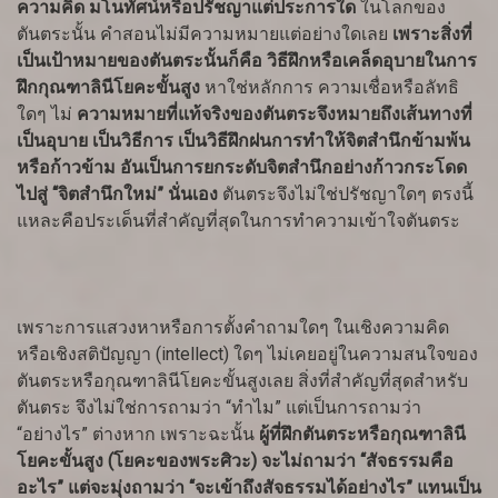
ความคิด มโนทัศน์หรือปรัชญาแต่ประการใด
ในโลกของ
ตันตระนั้น คำสอนไม่มีความหมายแต่อย่างใดเลย
เพราะสิ่งที่
เป็นเป้าหมายของตันตระนั้นก็คือ วิธีฝึกหรือเคล็ดอุบายในการ
ฝึกกุณฑาลินีโยคะขั้นสูง
หาใช่หลักการ ความเชื่อหรือลัทธิ
ใดๆ ไม่
ความหมายที่แท้จริงของตันตระจึงหมายถึงเส้นทางที่
เป็นอุบาย เป็นวิธีการ เป็นวิธีฝึกฝนการทำให้จิตสำนึกข้ามพ้น
หรือก้าวข้าม อันเป็นการยกระดับจิตสำนึกอย่างก้าวกระโดด
ไปสู่ “จิตสำนึกใหม่” นั่นเอง
ตันตระจึงไม่ใช่ปรัชญาใดๆ ตรงนี้
แหละคือประเด็นที่สำคัญที่สุดในการทำความเข้าใจตันตระ
เพราะการแสวงหาหรือการตั้งคำถามใดๆ ในเชิงความคิด
หรือเชิงสติปัญญา (intellect) ใดๆ ไม่เคยอยู่ในความสนใจของ
ตันตระหรือกุณฑาลินีโยคะขั้นสูงเลย สิ่งที่สำคัญที่สุดสำหรับ
ตันตระ จึงไม่ใช่การถามว่า “ทำไม” แต่เป็นการถามว่า
“อย่างไร” ต่างหาก เพราะฉะนั้น
ผู้ที่ฝึกตันตระหรือกุณฑาลินี
โยคะขั้นสูง (โยคะของพระศิวะ) จะไม่ถามว่า “สัจธรรมคือ
อะไร” แต่จะมุ่งถามว่า “จะเข้าถึงสัจธรรมได้อย่างไร” แทนเป็น