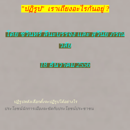
"ปฏิรูป" เราเถียงอะไรกันอยู่ ?
โดย ชวินทร์ ลีนะบรรจง และ สุวินัย ภรณ
วลัย
18 ธันวาคม 2556
ปฏิรูปหลังเลือกตั้งจะปฏิรูปได้อย่างไร
ประโยชน์นักการเมืองจะขัดกับประโยชน์ประชาชน