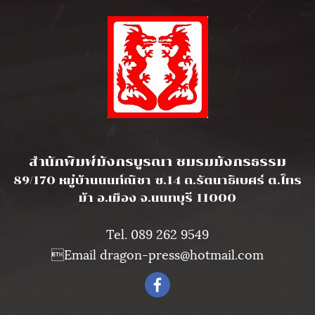
l
สำนักพิมพ์มังกรบูรณา ชมรมมังกรธรรม
89/170 หมู่บ้านนนท์ณิชา ซ.14 ถ.รัตนาธิเบศร์ ต.ไทร
ม้า อ.เมือง จ.นนทบุรี 11000
Tel. 089 262 9549
Email dragon-press@hotmail.com