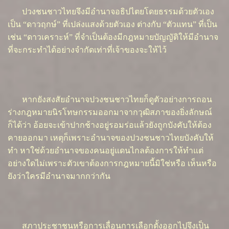
ปวงชนชาวไทยจึงมีอำนาจอธิปไตยโดยธรรมด้วยตัวเอง
เป็น “ดาวฤกษ์” ที่เปล่งแสงด้วยตัวเอง ต่างกับ “ตัวแทน” ที่เป็น
เช่น “ดาวเคราะห์” ที่จำเป็นต้องมีกฎหมายบัญญัติให้มีอำนาจ
ที่จะกระทำได้อย่างจำกัดเท่าที่เจ้าของจะให้ไว้
หากยังสงสัยอำนาจปวงชนชาวไทยก็ดูตัวอย่างการถอน
ร่างกฎหมายนิรโทษกรรมออกมาจากวุฒิสภาของยิ่งลักษณ์
ก็ได้ว่า อ้อยจะเข้าปากช้างอยู่รอมร่อแล้วยังถูกบังคับให้ต้อง
คายออกมา เหตุก็เพราะอำนาจของปวงชนชาวไทยบังคับให้
ทำ หาใช่ด้วยอำนาจของคนอยู่แดนไกลต้องการให้ทำแต่
อย่างใดไม่เพราะตัวเขาต้องการกฎหมายนี้มิใช่หรือ เห็นหรือ
ยังว่าใครมีอำนาจมากกว่ากัน
สภาประชาชนหรือการเลื่อนการเลือกตั้งออกไปจึงเป็น