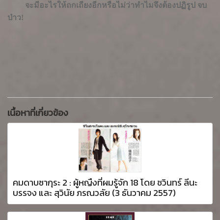
จะมีอะไรให้ถกเถียงอีกหรือไม่ว่าทำไมจึงต้องปฏิรูป จบ
ป่าว!
เนื้อหาที่เกี่ยวข้อง
คมดาบซากุระ 2 : ผู้หญืงที่ผมรู้จัก 18 โดย ชวินทร์ ลีนะ
บรรจง และ สุวินัย ภรณวลัย (3 ธันวาคม 2557)