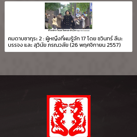
คมดาบซากุระ 2 : ผู้หญืงที่ผมรู้จัก 17 โดย ชวินทร์ ลีนะ
บรรจง และ สุวินัย ภรณวลัย (26 พฤศจิกายน 2557)