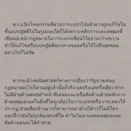
พ.ร.บ.นิรโทษกรรมที่ผ่านวาระแรกไปแล้วอาจถูกแก้ไขใน
ขั้นแปรญัตติไปในรูปแบบใดก็ได้เพราะหลักการและเหตุผลที่
เขียนปะหน้ากฎหมายในวาระแรกเขียนไว้อย่างกว้างขวาง
ทำให้แก้ไขหรือแปรญัตติจะกลางซอยหรือให้ไปถึงสุดซอย
อย่างไรก็ไม่ขัด
หากจะอ้างคณิตศาสตร์ทางการเมืองว่ารัฐบาลเสนอ
กฎหมายอะไรก็ผ่านอยู่แล้วนั้นก็จริง แต่จริงแค่ครึ่งเดียว หาก
ไม่มีฝ่ายค้านคอยทำหน้าที่เสนอแนะหรือคัดค้านด้วยหลักการ
ด้วยเหตุและผลในสิ่งที่ไม่ถูกต้องในวาระแรกหรือวาระสองให้
ปรากฏ ฝ่ายเสียงข้างมากก็สามารถมาอ้างได้ว่าก็ไม่มีใคร
บอกนี่ว่ามันไม่ถูกต้องตรงที่ใด ทำไมไม่มาแสดงเหตุและผล
คัดค้านตนจะได้ทำตาม