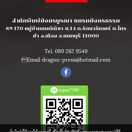
l
สำนักพิมพ์มังกรบูรณา ชมรมมังกรธรรม
89/170 หมู่บ้านนนท์ณิชา ซ.14 ถ.รัตนาธิเบศร์ ต.ไทร
ม้า อ.เมือง จ.นนทบุรี 11000
Tel. 089 262 9549
Email dragon-press@hotmail.com
supat7749