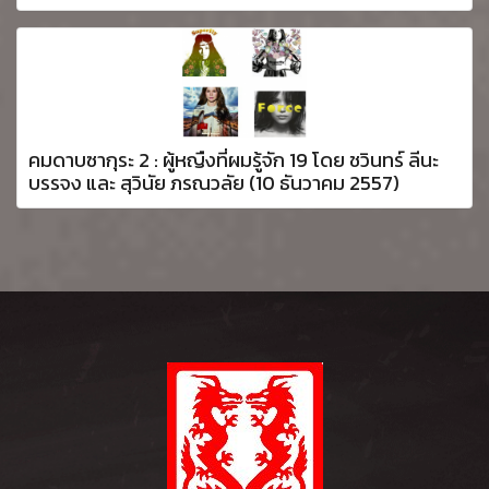
คมดาบซากุระ 2 : ผู้หญืงที่ผมรู้จัก 19 โดย ชวินทร์ ลีนะ
บรรจง และ สุวินัย ภรณวลัย (10 ธันวาคม 2557)