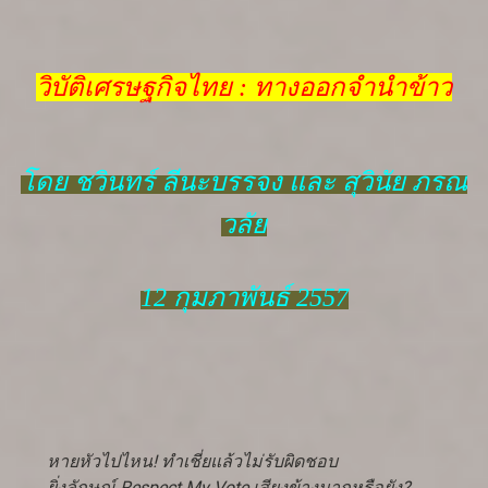
วิบัติเศรษฐกิจไทย : ทางออกจำนำข้าว
โดย ชวินทร์ ลีนะบรรจง และ สุวินัย ภรณ
วลัย
12 กุมภาพันธ์ 2557
หายหัวไปไหน! ทำเชี่ยแล้วไม่รับผิดชอบ
ยิ่งลักษณ์ Respect My Vote เสียงข้างมากหรือยัง?