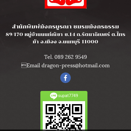
l
สำนักพิมพ์มังกรบูรณา ชมรมมังกรธรรม
89/170 หมู่บ้านนนท์ณิชา ซ.14 ถ.รัตนาธิเบศร์ ต.ไทร
ม้า อ.เมือง จ.นนทบุรี 11000
Tel. 089 262 9549
Email dragon-press@hotmail.com
supat7749