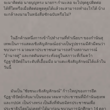
จะมาติดต่อ นายบุญทรง นายกฯ กำมะลอ จะไปจุดธูปติดต่อ
ได้ที่ใดหรือเมื่อติดต่อพูดคุยได้แล้วจะสามารถทำอะไรได้ บ้าง
จะกล้าลงนามในหนังสือซักฉบับหรือไม่?
ในอีกด้านหนึ่งการเข้าไปทำงานที่ทำเนียบฯ ของกำนันสุ
เทพเป็นการแสดงเชิงสัญลักษณ์อย่างเป็นรูปธรรมมีตัวมีตนว่า
ขบวนการ มวลมหาประชาชนสามารถสร้างสถานการณ์
“อำนาจคู่” และกดดันจนกระทั่งอยู่ในสภาวะที่เริ่มคว้า
รัฏฐาธิปัตย์ในระดับที่เอื้อมมือ มาแตะเชิงสัญลักษณ์ได้แล้วใน
วันนี้
มันเป็น “ชัยชนะเชิงสัญลักษณ์” ก้าวใหญ่ของการยึด
รัฏฐาธิปัตย์กลับมาเป็นของมวลมหาประชาชนที่มีกำนันสุเทพ
และกปปส. เป็นร่างทรง เป็นสิ่งที่พันธมิตรประชาชนเพื่อ
ประชาธิปไตยไม่เคยทำได้มาก่อน ขบวนการนักศึกษา 14 ตุลา