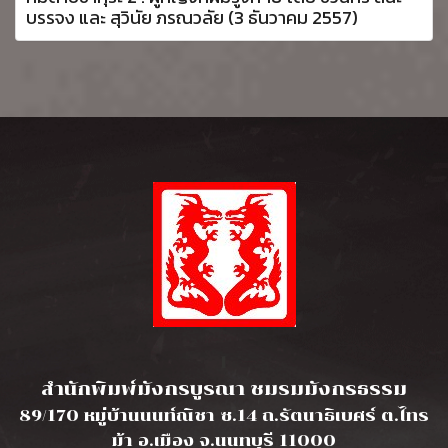
บรรจง และ สุวินัย ภรณวลัย (3 ธันวาคม 2557)
l
สำนักพิมพ์มังกรบูรณา ชมรมมังกรธรรม
89/170 หมู่บ้านนนท์ณิชา ซ.14 ถ.รัตนาธิเบศร์ ต.ไทร
ม้า อ.เมือง จ.นนทบุรี 11000