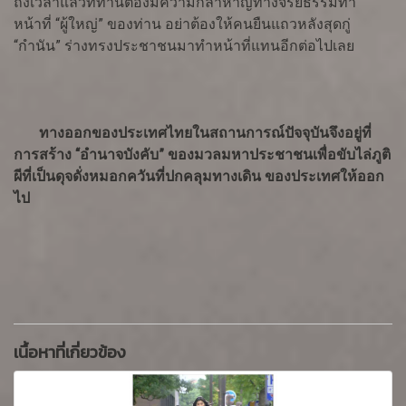
ถึงเวลาแล้วที่ท่านต้องมีความกล้าหาญทางจริยธรรมทำ
หน้าที่ “ผู้ใหญ่” ของท่าน อย่าต้องให้คนยืนแถวหลังสุดกู่
“กำนัน” ร่างทรงประชาชนมาทำหน้าที่แทนอีกต่อไปเลย
ทางออกของประเทศไทยในสถานการณ์ปัจจุบันจึงอยู่ที่
การสร้าง “อำนาจบังคับ” ของมวลมหาประชาชนเพื่อขับไล่ภูติ
ผีที่เป็นดุจดั่งหมอกควันที่ปกคลุมทางเดิน ของประเทศให้ออก
ไป
เนื้อหาที่เกี่ยวข้อง