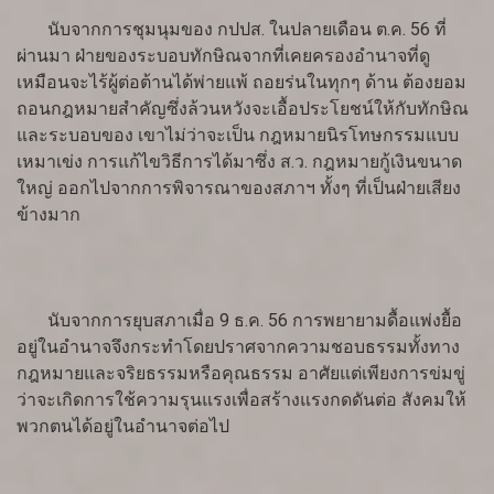
นับจากการชุมนุมของ กปปส. ในปลายเดือน ต.ค. 56 ที่
ผ่านมา ฝ่ายของระบอบทักษิณจากที่เคยครองอำนาจที่ดู
เหมือนจะไร้ผู้ต่อต้านได้พ่ายแพ้ ถอยร่นในทุกๆ ด้าน ต้องยอม
ถอนกฎหมายสำคัญซึ่งล้วนหวังจะเอื้อประโยชน์ให้กับทักษิณ
และระบอบของ เขาไม่ว่าจะเป็น กฎหมายนิรโทษกรรมแบบ
เหมาเข่ง การแก้ไขวิธีการได้มาซึ่ง ส.ว. กฎหมายกู้เงินขนาด
ใหญ่ ออกไปจากการพิจารณาของสภาฯ ทั้งๆ ที่เป็นฝ่ายเสียง
ข้างมาก
นับจากการยุบสภาเมื่อ 9 ธ.ค. 56 การพยายามดื้อแพ่งยื้อ
อยู่ในอำนาจจึงกระทำโดยปราศจากความชอบธรรมทั้งทาง
กฎหมายและจริยธรรมหรือคุณธรรม อาศัยแต่เพียงการข่มขู่
ว่าจะเกิดการใช้ความรุนแรงเพื่อสร้างแรงกดดันต่อ สังคมให้
พวกตนได้อยู่ในอำนาจต่อไป