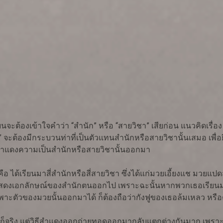
เรียนจะต้องเข้าใจคำว่า “สำนัก” หรือ “สายวิชา” เสียก่อน แนวคิดเรื่
 จะต้องมีกระบวนท่าที่เป็นตัวแทนสำนักหรือสายวิชานั้นเสมอ เพื
สำแดงความเป็นสำนักหรือสายวิชานั้นออกมา
ันคือ ได้เรียนมาสี่สำนักหรือสี่สายวิชา ซึ่งได้แก่มวยเอี้ยงแช มว
ดยแสดงเอกลักษณ์ของสำนักตนออกไป เพราะฉะนั้นหากพวกเธอเรีย
ะตัวของมวยนั้นออกมาได้ ก็ต้องถือว่ากังฟูของเธอล้มเหลว หรื
ก็จริง แต่วิธีสำแดงออกถ่ายทอดออกมากลับแตกต่างกันมาก เพราะถ้า