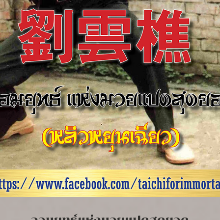
จอมยุทธ์แห่งมวยแปดสุดยอด