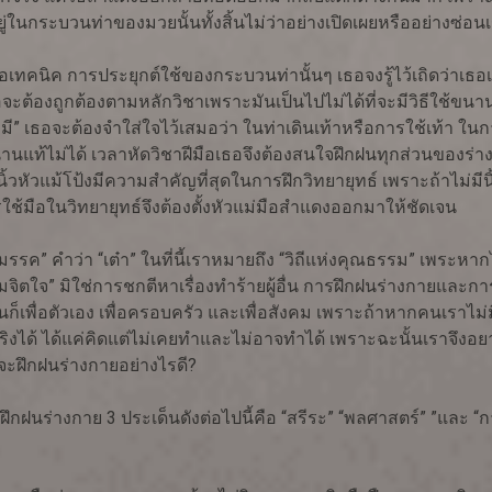
ู่ในกระบวนท่าของมวยนั้นทั้งสิ้นไม่ว่าอย่างเปิดเผยหรืออย่างซ่อน
เทคนิค การประยุกต์ใช้ของกระบวนท่านั้นๆ เธอจงรู้ไว้เถิดว่าเธอเ
จะต้องถูกต้องตามหลักวิชาเพราะมันเป็นไปไม่ได้ที่จะมีวิธีใช้ขนาน
ม่มี” เธอจะต้องจำใส่ใจไว้เสมอว่า ในท่าเดินเท้าหรือการใช้เท้า ในกา
ขนานแท้ไม่ได้ เวลาหัดวิชาฝีมือเธอจึงต้องสนใจฝึกฝนทุกส่วนของร่า
ิ้วหัวแม้โป้งมีความสำคัญที่สุดในการฝึกวิทยายุทธ์ เพราะถ้าไม่มี
ใช้มือในวิทยายุทธ์จึงต้องตั้งหัวแม่มือสำแดงออกมาให้ชัดเจน
ิมรรค” คำว่า “เต๋า” ในที่นี้เราหมายถึง “วิถีแห่งคุณธรรม” เพระห
ิตใจ” มิใช่การชกตีหาเรื่องทำร้ายผู้อื่น การฝึกฝนร่างกายและการอ
็เพื่อตัวเอง เพื่อครอบครัว และเพื่อสังคม เพราะถ้าหากคนเราไม่มีร่
นจริงได้ ได้แค่คิดแต่ไม่เคยทำและไม่อาจทำได้ เพราะฉะนั้นเราจึ
จะฝึกฝนร่างกายอย่างไรดี?
รฝึกฝนร่างกาย 3 ประเด็นดังต่อไปนี้คือ “สรีระ” “พลศาสตร์” ”และ 