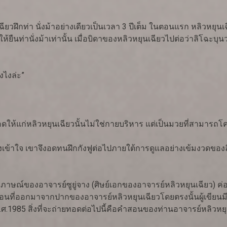
ียวฝึกท่า นั่งม้าอย่างเดียวเป็นเวลา 3 ปีเต็ม ในตอนแรก หลิวหยุน
้ยืนท่านั่งม้าเท่านั้น เมื่อบิดาของหลิวหยุนเฉียวไปต่อว่าลิโฉะ
งไงล่ะ”
ดให้แก่หลิวหยุนเฉียวนั้นไม่ใช่กายบริหาร แต่เป็นมวยที่สามารถโค
จึงเข้าใจ เขาจึงอดทนฝึกกังฟูต่อไปภายใต้การดูแลอย่างเข้มงวดของล
ทสัมภาษณ์ของอาจารย์ซูยู่จาง (ศิษย์เอกของอาจารย์หลิวหยุนเฉียว)
ำสอนที่ออกมาจากปากของอาจารย์หลิวหยุนเฉียวโดยตรงนั้นผู้เขียนมี
ศ.1985 สิ่งที่จะถ่ายทอดต่อไปนี้คือคำสอนของท่านอาจารย์หลิวหยุน