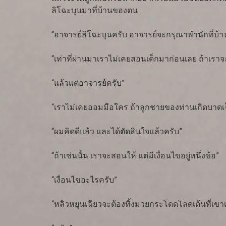
ลิโฉะบุนมาที่บ้านของตน
“อาจารย์ลิโฉะบุนครับ อาจารย์จะกรุณาพำนักที่บ้
“เท่าที่ผ่านมาเราไม่เคยสอนเด็กมาก่อนเลย ถ้าเราจ
“แล้วแต่อาจารย์ครับ”
“เราไม่เคยออมมือใคร ถ้าลูกชายของท่านเกิดบาดเ
“ผมคิดดีแล้ว และได้ตัดสินใจแล้วครับ”
“ถ้าเช่นนั้น เราจะสอนให้ แต่มีเงื่อนไขอยู่หนึ่งข้อ”
“เงื่อนไขอะไรครับ”
“หลิวหยุนเฉียวจะต้องทิ้งมวยกระโดดโลดเต้นที่เขา