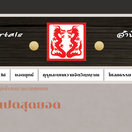
chi
ยอดยุทธ์
คุรุและบทความจิตวิญญาณ
โศลกธรรม
ุทธ์แห่งมวยแปดสุดยอด
แปดสุดยอด