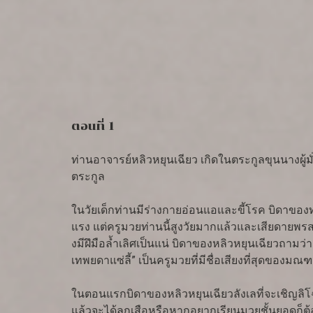
ตอนที่ 1
ท่านอาจารย์หลิวหยุนเฉียว เกิดในตระกูลขุนนางผู้
ตระกูล
ในวัยเด็กท่านมีร่างกายอ่อนแอและขี้โรค บิดาของท
แรง แต่ครูมวยท่านนี้สูงวัยมากแล้วและเสียดายพรสว
งมีฝึมือล้ำเลิศเป็นแน่ บิดาของหลิวหยุนเฉียวถาม
เทพยดาแซ่ลี้” เป็นครูมวยที่มีชื่อเสียงที่สุดของม
ในตอนแรกบิดาของหลิวหยุนเฉียวลังเลที่จะเชิญลิโฉะ
แล้วจะได้ลูกเสือหรือหากอยากเรียนมวยชั้นยอดก็ต้อง