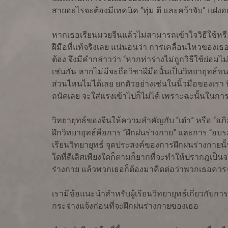
สายอะไรจะต้องมีเทคนิค “ทุ่ม ตี และคว้าจับ” แฝงอย
หากเธอเรียนมวยจีนแล้วไม่สามารถเข้าใจวิธีใช้หรือ
ฝีมือที่แท้จริงเลย แน่นอนว่า การเคลื่อนไหวของเธอ
ต้อง จึงมีคำกล่าวว่า “หากท่าร่างไม่ถูกวิธีใช้ย่อมไ
เช่นกัน หากไม่มีจะถือวิชาฝีมือนั้นเป็นวิทยายุทธ์
ส่วนไหนไม่ได้เลย ยกตัวอย่างเช่นในนิ้วมือของเรา น
ถนัดเลย จะใส่แรงเข้าไปก็ไม่ได้ เพราะฉะนั้นในการ
วิทยายุทธ์ของจีนให้ความสำคัญกับ “เต๋า” หรือ “อภ
ฝึกวิทยายุทธ์คือการ “ฝึกฝนร่างกาย” และการ “อบรมจ
เรียนวิทยายุทธ์ จุดประสงค์ของการฝึกฝนร่างกายนั้นก
ใดที่ดีเลิศเพียงใดก็ตามก็ยากที่จะทำให้ปรากฎเป็
ร่างกาย แล้วพวกเธอก็ต้องมาคิดต่อว่าพวกเธอควร
เรามีข้อแนะนำสำหรับผู้เรียนวิทยายุทธ์เกี่ยวกับกา
กระจ่างแจ้งก่อนที่จะฝึกฝนร่างกายของเธอ