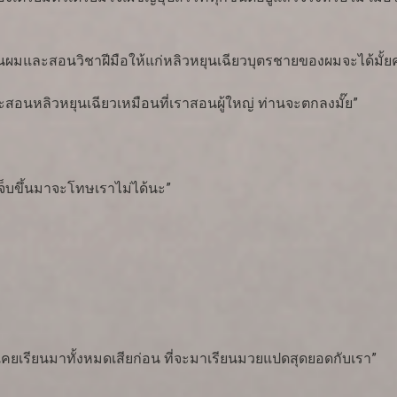
านผมและสอนวิชาฝีมือให้แก่หลิวหยุนเฉียวบุตรชายของผมจะได้มั้ยค
ะสอนหลิวหยุนเฉียวเหมือนที่เราสอนผู้ใหญ่ ท่านจะตกลงมั๊ย”
จ็บขึ้นมาจะโทษเราไม่ได้นะ”
เคยเรียนมาทั้งหมดเสียก่อน ที่จะมาเรียนมวยแปดสุดยอดกับเรา”