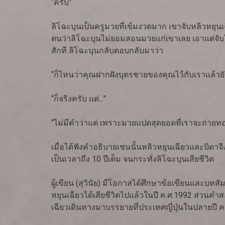
“ครับ”
ลิโฉะบุนเป็นครูมวยที่เข้มงวดมาก เขาจับหลิวหยุนเฉ
ตนว่าลิโฉะบุนไม่ยอมสอนมวยแก่เขาเลย เอาแต่จับให
สักที ลิโฉะบุนกลับตอบกลับมาว่า
“ก็ไหนว่าคุณฝากฝังบุตรชายของคุณไว้กับเราแล้วยั
“ก็จริงครับ แต่...”
“ไม่มีคำว่าแต่ เพราะมวยแปดสุดยอดที่เราจะถ่ายทอ
เมื่อได้ฟังคำอธิบายเช่นนั้นหลิวหยุนเฉียวและบิดา
เป็นเวลาถึง 10 ปีเต็ม จนกระทั่งลิโฉะบุนเสียชีวิต
ผู้เขียน (สุวินัย) มีโอกาสได้ศึกษาข้อเขียนและบ
หยุนเฉียวได้เสียชีวิตไปแล้วในปี ค.ศ.1992 ส่วนค
เฉียวเดินทางมาบรรยายที่ประเทศญี่ปุ่นในปลายปี ค.