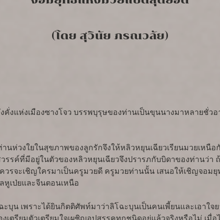
(โดย สุวินัย ภรณวลัย)
มั่งคั่งแห่งเมืองซางโจว บรรพบุรุษของท่านเป็นขุนนางมาหลายชั่ว
่านห่วงใยในสุขภาพของลูกรักจึงให้หลิวหยุนเฉียวเรียนมวยเหนือกับ
รรค์ที่มีอยู่ในตัวของหลิวหยุนเฉียวจึงปรารภกับบิดาของท่านว่า ถ้
ว่าควรจะเชิญใครมาเป็นครูมวยดี ครูมวยท่านนั้น เสนอให้เชิญจอมย
ณฑลหูเป่ยและจีนตอนเหนือ
บุน เพราะได้ยินกิตติศัพท์มาว่าลิโฉะบุนเป็นคนเพี้ยนและเอาใจยาก
เตรียมตัวเตรียมใจเผชิญอุปสรรคทุกชนิดอยู่แล้วจริงหรือไม่ เมื่อได