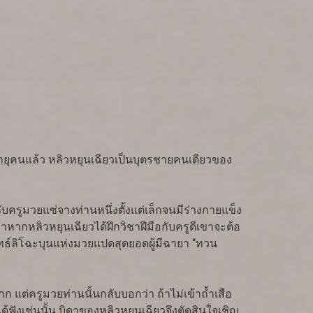
อายุคนแล้ว หลิวหยุนเฉียวเป็นบุตรชายคนเดียวของ
ครูมวยแซ่จางท่านหนึ่งตั้งแต่เล็กจนมีร่างกายแข็ง
าหากหลิวหยุนเฉียวได้ฝึกวิชาฝีมือกับครูดีเขาจะต้อ
ุทธ์ลิโฉะบุนแห่งมวยแปดสุดยอดผู้มีฉายา “ทวน
 แต่ครูมวยท่านนั้นกลับบอกว่า ถ้าไม่เข้าถ้ำเสือ
้ฟังเช่นนั้น บิดาของหลิวหยุนเฉียวจึงตัดสินใจเชิญ