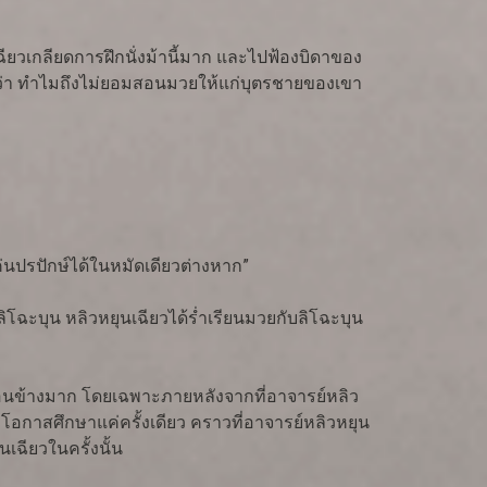
เฉียวเกลียดการฝึกนั่งม้านี้มาก และไปฟ้องบิดาของ
บุนว่า ทำไมถึงไม่ยอมสอนมวยให้แก่บุตรชายของเขา
่นปรปักษ์ได้ในหมัดเดียวต่างหาก”
ิโฉะบุน หลิวหยุนเฉียวได้ร่ำเรียนมวยกับลิโฉะบุน
 ค่อนข้างมาก โดยเฉพาะภายหลังจากที่อาจารย์หลิว
โอกาสศึกษาแค่ครั้งเดียว คราวที่อาจารย์หลิวหยุน
เฉียวในครั้งนั้น