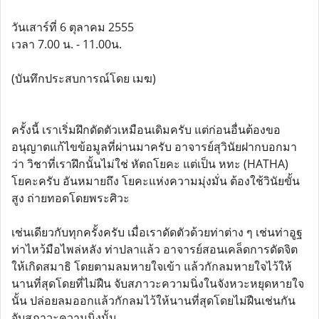
วันเสาร์ที่ 6 ตุลาคม 2555
เวลา 7.00 น. - 11.00น.
(บันทึกประสบการณ์โดย เมฆ)
ครั้งนี้ เราเริ่มฝึกดัดตัวเหมือนเดิมครับ แต่ก่อนอื่นต้องขอ
อนุญาตแก้ไขข้อมูลที่ผ่านมาครับ อาจารย์สุวินัยฝากบอกมา
ว่า วิชาที่เราฝึกนั้นไม่ใช่ หัตถโยคะ แต่เป็น หทะ (HATHA)
โยคะครับ อันหมายถึง โยคะแห่งความมุ่งมั่น ต้องใช้วินัยขั้น
สูง ถ่ายทอดโดยพระศิวะ
เช่นเดียวกับทุกครั้งครับ เมื่อเราดัดตัวด้วยท่าต่าง ๆ เช่นท่าอูฐ
ท่าไหว้มือไพล่หลัง ท่าปลาแล้ว อาจารย์สอนเคล็ดการดัดจิต
ให้เกิดสมาธิ โดยตามลมหายใจเข้า แล้วกักลมหายใจไว้ให้
นานที่สุดโดยที่ไม่ฝืน จับสภาวะความนิ่งในจังหวะหยุดหายใจ
นั้น ปล่อยลมออกแล้วกักลมไว้ให้นานที่สุดโดยไม่ฝืนเช่นกัน
จับสภาวะความนิ่งนั้น