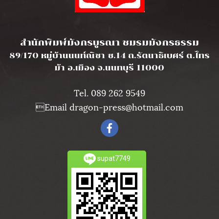
l
สำนักพิมพ์มังกรบูรณา ชมรมมังกรธรรม
89/170 หมู่บ้านนนท์ณิชา ซ.14 ถ.รัตนาธิเบศร์ ต.ไทร
ม้า อ.เมือง จ.นนทบุรี 11000
Tel. 089 262 9549
Email dragon-press@hotmail.com
supat7749