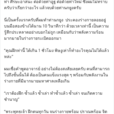
ท่า ศีรษะอาสนะ ต่อด้วยท่าอูฐ ต่อด้วยท่าใหม่ ซึ่งผมไม่ทราบ
ครับว่าเรียกว่าอะไร แล้วจบด้วยท่านกยูงครับ
นี่เป็นครั้งแรกครับที่ผมทำท่านกยูง ประคองร่างกายลอยอยู่
บนมือสองข้างได้นาน 10 วินาทีกว่า ด้วยเวลาเท่านี้ เป็นความ
รู้สึกประหลาดอย่างบอกไม่ถูก เหมือนกับว่าพลังความร้อน
มากมายในร่างกายระเบิดออกมา
“คุณฝึกท่านี้ ได้เกิน 1 ชั่วโมง พิษงูเห่าก็ทำอะไรคุณไม่ได้แล้ว
หล่ะ”
ผมเชื่อคำพูดอาจารย์ อย่างไม่ต้องสงสัยเลยครับ คนที่สามารถ
ไปถึงขั้นนั้นได้ ต้องเป็นคนแข็งแรงสุด ๆ พร้อมกับพลังงานใน
ร่างกายที่มีมากมายมหาศาลเหลือเกิน
“เราต้องฝึก ซ้ำแล้ว ซ้ำเล่า ทำซ้ำแล้ว ซ้ำเล่า จนเกิดความ
ชำนาญ”
“พระพุทธเจ้า ฝึกตนทุกวัน จนร่างกายพร้อม ปราณพร้อม จิต