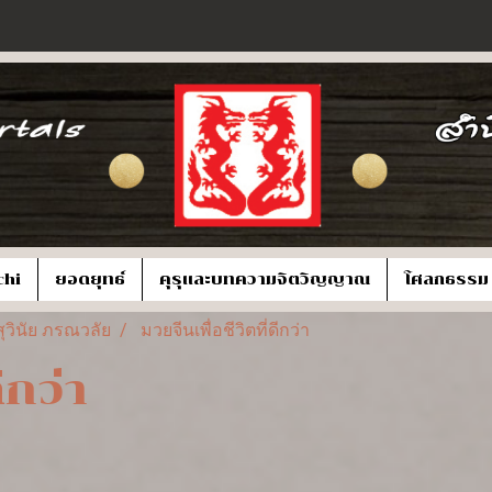
chi
ยอดยุทธ์
คุรุและบทความจิตวิญญาณ
โศลกธรรม
ุวินัย ภรณวลัย
มวยจีนเพื่อชีวิตที่ดีกว่า
ีกว่า