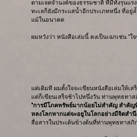
ตามเจตจำนงค์ของธรรมชาติ ที่มีทั้งรุนแร
ทะเลก็ยังมีกระแสน้ำอีกประเภทหนึ่ง ที่อยู่
แม้ในอนาคต
ผมหวังว่า หนังสือเล่มนี้ คงเป็นเฉกเช่น "ใจข
แต่เดิมที ผมตั้งใจจะเขียนหนังสือเล่มให้เสร็
แต่ก็เขียนเสร็จช้าไปหนึ่งวัน ท่านพุทธทาส
"การมีโภคทรัพย์มากน้อยไม่สำคัญ สำคัญท
หลงโลกหากแต่จะอยูในโลกอย่างมีจิตสำน
สื่อสารในประเด้นข้างต้นที่ท่านพุทธทาสภิกข