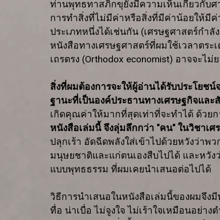
ท่านพุทธทาสภิกขุยังมีความเห็นเกี่ยวกับศา
การทำสิ่งที่ไม่มีค่าหรือสิ่งที่มีค่าน้อยให้
ประเภทหนึ่งได้เช่นกัน
(
เศรษฐศาสตร์กำลั
หนังสือทางเศรษฐศาสตร์ที่ผมใช้เวลาตระเ
เถรตรง (
Orthodox economist)
อาจจะไม่ยอ
สิ่งที่ผมต้องการจะให้ผู้อ่านได้รับประโย
ฐานะที่เป็นองค์ประธานทางเศรษฐกิจและ
เกิดคุณค่าให้มากที่สุดเท่าที่จะทำได้ ด้
หนังสือเล่มนี้ จึงลุ่มลึกกว่า "คน" ในวิช
ปลุกเร้า อัดฉีดพลังใส่เข้าไปด้วยหวังว่า
มนุษยชาติและแก่ตนเองสืบไปได้ และหวัง
แบบพุทธธรรม ที่ผมเคยนำเสนอต่อไปได้
วิธีการนำเสนอในหนังสือเล่มนี้ของผมจึงม
ทื่อ น่าเบื่อ ไม่จูงใจ ไม่เร้าใจเหมือน