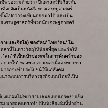
ชีพของผมด้วยว่า เป็นศาสตร์ที่เกี่ยวกับ
นก็น่าที่จะจัดเป็นหนังสือทางเศรษฐศาสตร์
ีขึ้นไปกว่าจะเขียนออกมาได้ และเป็น
สือเศรษฐศาสตร์ที่พวกนักเศรษฐศาสตร์
ร่างกายและจิตใจ) ของ"คน" ไทย "คน" ใน
านี้ในทางวัตถุให้น้อยที่สุด และก่อให้
น
"
คน" ที่เป็นเป้าของผมในการค้นคว้าของ
ีวิตภายใน" ของพวกเขาเหล่านี้และพยายาม
ี่สามารถจะทำประโยชน์ให้แก่สังคม
ฒนาระบบการบริหารธุรกิจแบบไทยที่เป็น
ย เพียงแต่ผมไม่พยายามเสนอแบบเถรตรง แข็ง
รรม มาสอดแทรกทำให้หนังสือเล่มนี้น่าอ่าน