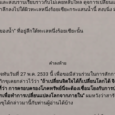
งและสงบราบเรียบราวกับไม่เคยหลับใหล ดุจการเปลี่ยนแ
ล้ำลึกลงไปใต้ผิวทะเลหนึ่งร้อยเซียะกระแสนน้ำนี้ สงบนิ่ง
องน้ำ" ที่อยู่ลึกใต้ทะเลหนึ่งร้อยเซียะนั้น
คำลงท้าย
จทันวันที่
27
พ.ค.
2533
นี้ เพื่อขอมีส่วนร่วมในการสัก
ภิกขุเคยกล่าวไว้ว่า
"
ถ้าเปลี่ยนจิตใจได้ก็เปลี่ยนโลกได้ 
ี่ว่า การครอบครองโภคทรัพย์นี่จะต้องเชื่อมโยงกับกา
ึกเพื่อทำการเปลี่ยนแปลงโลกจากภายใน"
ผมหวังว่าสาร
ุได้กล่าวมานี้กับท่านผู้อ่านได้บ้าง