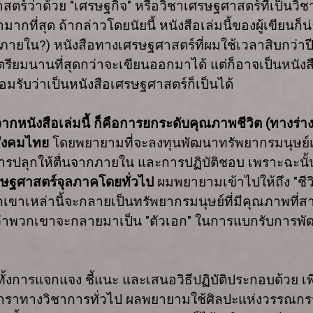
สตร์ว่าด้วย
"
เศรษฐกิจ" หรือวิชาเศรษฐศาสตร์ที่เป็นวิชา
มีค่ามากที่สุด ถ้ากล่าวโดยนัยนี้ หนังสือเล่มนี้ของผู้เขีย
งภายใน
?)
หนังสือทางเศรษฐศาสตร์ที่ผมใช้เวลาสิบกว่าป
ตรียมนานที่สุดกว่าจะเขียนออกมาได้ แต่ก็อาจเป็นหนัง
มรับว่าเป็นหนังสือเศรษฐศาสตร์ก็เป็นได้
ชน์จากหนังสือเล่มนี้ ก็คือการยกระดับคุณภาพชีวิต (ทาง
สังคมไทย
โดยพยายามที่จะลงทุนพัฒนาทรัพยากรมนุษย์เหล่
วยการปลุกให้ตื่นจากภายใน และการปฏิบัติชอบ เพราะฉะนั้
าเศรษฐศาสตร์จุลภาคโดยทั่วไป
ผมพยายามเข้าไปให้ถึง "ช
พวกเขาเหล่านี้จะกลายเป็นทรัพยากรมนุษย์ที่มีคุณภาพท
ว่าพวกเขาจะกลายมาเป็น "ตัวเอก" ในการแบกรับการพั
ีทั้งการแจกแจง ชี้แนะ และเสนอวิธีปฏิบัติประกอบด้ว
อย่างตำราทางวิชาการทั่วไป ผลพยายามใช้ศิลปะแห่งวรรณก