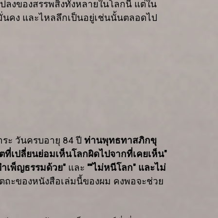
ปลงของสรรพสิ่งทั้งหลายในโลกนี้ แต่ใน
 มั่นคง และไหลลึกเป็นอยู่เช่นนั้นตลอดไป
การะ วันครบอายุ
84
ปี
ท่านพุทธทาสภิกขุ
จิตที่เปลี่ยนย่อมเห็นโลกผิดไปจากที่เคยเห็น"
รบำเพ็ญธรรมด้วย"
และ
""
ไม่หนีโลก" และไม่
ัตถะของหนังสือเล่มนี้ของผม คงพอจะช่วย