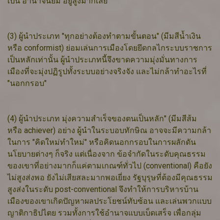
เป็น อำนาจนิยม อยู่สูงมากเลย
(3) ผู้นำประเภท "ทุกอย่างต้องทำตามขั้นตอน" (มีมสีน้ำเงิน
หรือ conformist) ย่อมเล่นการเมืองโดยยึดกลไกระบบราชการ
เป็นหลักเท่านั้น ผู้นำประเภทนี้จึงขาดความมุ่งมั่นทางการ
เมืองที่จะมุ่งปฏิรูปทั้งระบบอย่างจริงจัง และไม่กล้าทำอะไรที่
"นอกกรอบ"
(4) ผู้นำประเภท มุ่งความสำเร็จของตนเป็นหลัก" (มีมสีส้ม
หรือ achiever) อย่าง ผู้นำในระบอบทักษิณ อาจจะมีความกล้า
ในการ "คิดใหม่ทำใหม่" หรือคิดนอกกรอบในการผลักดัน
นโยบายต่างๆ ก็จริง แต่เนื่องจาก ข้อจำกัดในระดับคุณธรรม
ของเขาที่อย่างมากก็แค่ตามเกณฑ์ทั่วไป (conventional) คือยัง
ไม่สูงส่งพอ ยังไม่เสียสละมากพอเยี่ยง รัฐบุรุษที่ต้องมีคุณธรรม
สูงส่งในระดับ post-conventional จึงทำให้การบริหารบ้าน
เมืองของเขาเกิดปัญหาผลประโยชน์ทับซ้อน และเล่นพวกแบบ
ญาติกาธิปไตย รวมทั้งการใช้อำนาจแบบเบ็ดเสร็จ เพื่อกลุ่ม