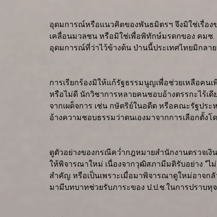
อุดมการณ์หรือแนวคิดของพันธมิตรฯ จึงมิใช่เรื่อ
เคลื่อนมวลชน หรือมิใช่เพื่อพิทักษ์มรดกของ คมช.
อุดมการณ์ที่ว่าไว้ข้างต้น ป่านนี้ประเทศไทยมิ
การเรียกร้องมิให้แก้รัฐธรรมนูญเพื่อช่วยเหลือคนเ
หรือไม่ดี นักวิชาการหลายคนชอบอ้างตรรกะไร้เดีย
จากเผด็จการ เช่น กษัตริย์ในอดีต หรือคณะรัฐประห
อ้างความชอบธรรมว่าตนเองมาจากการเลือกตั้งโดยป
ดูตัวอย่างของกรณีคว่ำกฎหมายสำนักงานตรวจเงินแผ่น
ให้พิจารณาใหม่ เนื่องจากวุฒิสภามีมติรับอย่าง “ไม่ส
สำคัญ หรือเป็นเพราะเมื่อมาพิจารณาดูใหม่อาจกลัว
มามีบทบาทช่วยรับภาระของ ป.ป.ช.ในการปราบทุจร