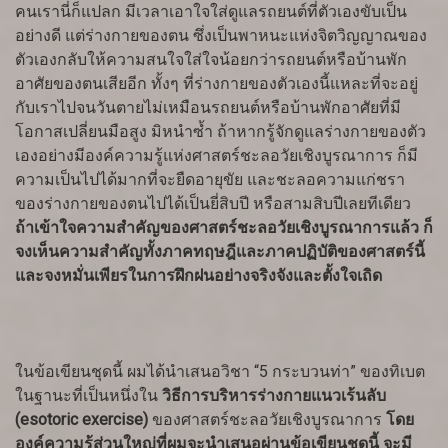
คนเรานี่ก็แปลก มีเวลาเอาใจใส่ดูแลรถยนต์ที่ตัวเองขับเป็น
อย่างดี แต่ร่างกายของตน ซึ่งเป็นพาหนะแห่งจิตวิญญาณของ
ตัวเองกลับให้ความสนใจใส่ใจน้อยกว่ารถยนต์หรือบ้านพัก
อาศัยของตนเสียอีก ทั้งๆ ที่ร่างกายของตัวเองนี้แหละที่จะอยู่
กับเราไปจนวันตายไม่เหมือนรถยนต์หรือบ้านพักอาศัยที่มี
โอกาสเปลี่ยนมือสูง มิหนำซ้ำ ถ้าหากรู้จักดูแลร่างกายของตัว
เองอย่างมีองค์ความรู้แห่งศาสตร์ชะลอวัยเชิงบูรณาการ ก็มี
ความเป็นไปได้มากที่จะยืดอายุขัย และชะลอความแก่ชรา
ของร่างกายของตนไปได้เป็นยี่สิบปี หรือสามสิบปีเลยทีเดียว
ถ้าเข้าใจความสำคัญของศาสตร์ชะลอวัยเชิงบูรณาการแล้ว ก็
จงเห็นความสำคัญทั้งภาคทฤษฎีและภาคปฏิบัติของศาสตร์นี้
และจงหมั่นเพียรในการฝึกฝนอย่างจริงจังและตั้งใจเถิด
ในข้อเขียนชุดนี้ ผมได้นำเสนอวิชา “5 กระบวนท่า” ของทิเบต
ในฐานะที่เป็นหนึ่งใน
วิธีการบริหารร่างกายแนวเร้นลับ
(esotoric exercise)
ของศาสตร์ชะลอวัยเชิงบูรณาการ
โดย
องค์ความรู้ส่วนใหญ่ที่ผมจะนำเสนอผ่านข้อเขียนชุดนี้ จะมี