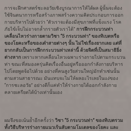
การจะฝึกศาสตร์ชะลอวัยเชิงบูรณาการให้ได้ผล ผู้นั้นจะต้อง
ใช้จินตนาการหรือสร้างภาพสร้างความคิดประกอบการออก
กายบริหารไปด้วยว่า “ตัวเราจะต้องมีสุขภาพที่แข็งแรง โรค
ภัยไข้เจ็บไม่อาจกล้ำกรายตัวเราได้”
การฝึกกระบวนท่า
เคลื่อนไหวร่างกายตามวิชา “5 กระบวนท่า” ของทิเบตหรือ
ของโยคะหรือของเต๋าสายต่างๆ นั้น ไม่ใช่เรื่องยากเลย แต่ที่
ยากกลับเป็นการฝึกกระบวนท่าเหล่านี้ ด้วยจิตที่เป็นสมาธิยิ่ง
ต่างหาก
เพราะหากเคลื่อนไหวเฉพาะร่างกายไปตามกระบวน
ท่า ขณะที่สมองครุ่นคิดเรื่องอื่นอยู่หรือออกกำลังกายบริหาร
ไปโดยพูดจ้อไปด้วย อย่างที่คนสูงวัยส่วนใหญ่มักทำเช่นนั้น
ตามสวนสาธารณะ มันแทบจะไม่ให้ผลอะไรเลยในแง่ของ
“การชะลอวัย” อย่างดีก็แค่ทำให้ร่างกายได้ออกกำลังกาย
คลายเครียดได้บ้างเท่านั้นเอง
ผมจึงขอเน้นย้ำอีกครั้งว่า
วิชา “5 กระบวนท่า” ของทิเบตรวม
ทั้งวิธีบริหารร่างกายแนวเร้นลับตามโมเดลของโยคะ และ