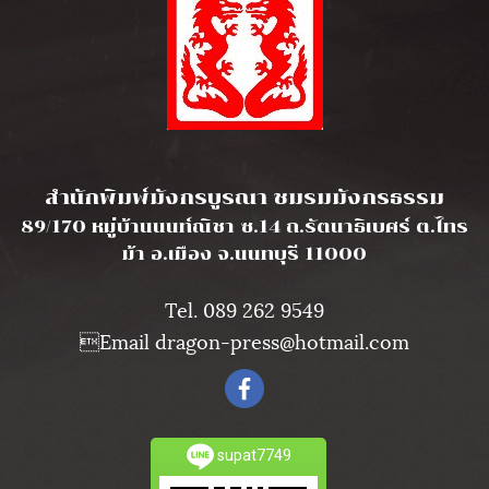
l
สำนักพิมพ์มังกรบูรณา ชมรมมังกรธรรม
89/170 หมู่บ้านนนท์ณิชา ซ.14 ถ.รัตนาธิเบศร์ ต.ไทร
ม้า อ.เมือง จ.นนทบุรี 11000
Tel. 089 262 9549
Email dragon-press@hotmail.com
supat7749