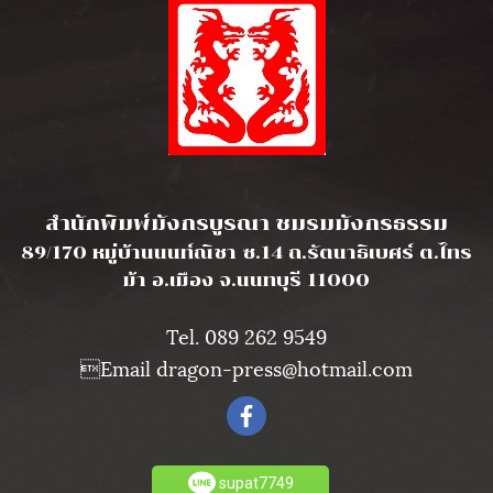
l
สำนักพิมพ์มังกรบูรณา ชมรมมังกรธรรม
89/170 หมู่บ้านนนท์ณิชา ซ.14 ถ.รัตนาธิเบศร์ ต.ไทร
ม้า อ.เมือง จ.นนทบุรี 11000
Tel. 089 262 9549
Email dragon-press@hotmail.com
supat7749