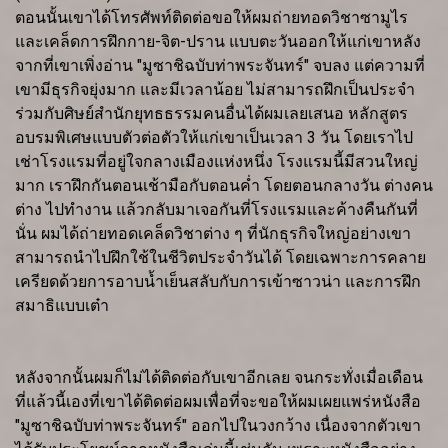
ตอนนั้นเขาได้โทรศัพท์ติดต่อขอให้ผมถ่ายทอดวิชาซามูไร
และเคล็ดการฝึกกาย-จิต-ปราน แบบตะวันออกให้แก่เขาหลัง
จากที่เขาเพิ่งอ่าน "มูซาชิฉบับท่าพระจันทร์" จบลง แต่ความที่
เขามีธุรกิจยุ่งมาก และมีเวลาน้อย ไม่สามารถฝึกเป็นประจำ
ร่วมกับศิษย์สำนักยุทธธรรมคนอื่นได้ผมเลยเสนอ หลักสูตร
อบรมพิเศษแบบตัวต่อตัวให้แก่เขาเป็นเวลา 3 วัน โดยเราไป
เช่าโรงแรมที่อยู่ใจกลางเมืองแห่งหนึ่ง โรงแรมนี้มีสวนใหญ่
มาก เราฝึกกันตอนเช้ามือกับตอนค่ำ โดยตอนกลางวัน ต่างคน
ต่าง ไปทำงาน แล้วกลับมาเจอกันที่โรงแรมและค้างคืนกันที่
นั่น ผมได้ถ่ายทอดเคล็ดวิชาต่าง ๆ ที่นักธุรกิจใหญ่อย่างเขา
สามารถนำไปฝึกใช้ในชีวิตประจำวันได้ โดยเฉพาะการคลาย
เครียดด้วยการอาบน้ำเย็นสลับกับการเข้าซาวน่า และการฝึก
สมาธิแบบเต๋า
หลังจากนั้นผมก็ไม่ได้ติดต่อกับเขาอีกเลย จนกระทั่งเมื่อเดือน
ที่แล้วนี้เองที่เขาได้ติดต่อผมเพื่อที่จะขอให้ผมเผยแพร่หนังสือ
"มูซาชิฉบับท่าพระจันทร์" ออกไปในวงกว้าง เนื่องจากตัวเขา