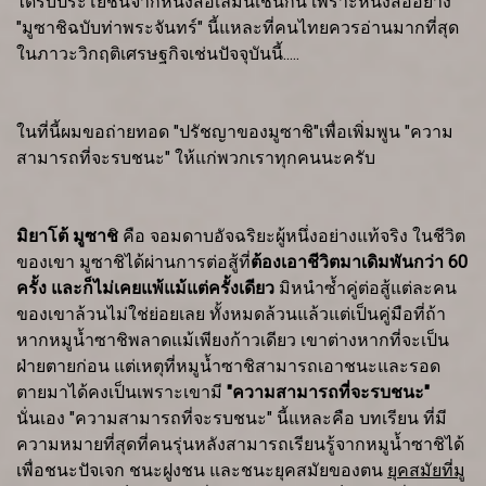
ได้รับประโยชน์จากหนังสือเล่มนี้เช่นกัน เพราะหนังสืออย่าง
"มูซาชิฉบับท่าพระจันทร์" นี้แหละที่คนไทยควรอ่านมากที่สุด
ในภาวะวิกฤติเศรษฐกิจเช่นปัจจุบันนี้.....
ในที่นี้ผมขอถ่ายทอด "ปรัชญาของมูซาชิ"เพื่อเพิ่มพูน "ความ
สามารถที่จะรบชนะ" ให้แก่พวกเราทุกคนนะครับ
มิยาโต้ มูซาช
ิ คือ จอมดาบอัจฉริยะผู้หนึ่งอย่างแท้จริง ในชีวิต
ของเขา มูซาชิได้ผ่านการต่อสู้ที่
ต้องเอาชีวิตมาเดิมพันกว่า 60
ครั้ง และก็ไม่เคยแพ้แม้แต่ครั้งเดียว
มิหนำซ้ำคู่ต่อสู้แต่ละคน
ของเขาล้วนไม่ใช่ย่อยเลย ทั้งหมดล้วนแล้วแต่เป็นคู่มือที่ถ้า
หากหมูน้ำซาชิพลาดแม้เพียงก้าวเดียว เขาต่างหากที่จะเป็น
ฝ่ายตายก่อน แต่เหตุที่หมูน้ำซาชิสามารถเอาชนะและรอด
ตายมาได้คงเป็นเพราะเขามี
"ความสามารถที่จะรบชนะ"
นั่นเอง "ความสามารถที่จะรบชนะ" นี้แหละคือ บทเรียน ที่มี
ความหมายที่สุดที่คนรุ่นหลังสามารถเรียนรู้จากหมูน้ำซาชิได้
เพื่อชนะปัจเจก ชนะฝูงชน และชนะยุคสมัยของตน
ยุคสมัยที่มู