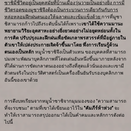
ซาชิมีชีวิตอยู่เป็นยุคสมัยที่บ้านเมืองวุ่นวายเป็นอย่างยิ่ง การมี
ชีวิตรอดของมูซาชิจึงต้องเป็นกระบวนการเดียวกันกับการ
หล่อหลอมฝึกฝนตนเองให้ฉลาดและเข้มแข็งด้วย
การที่มูซา
ชิสามารถก้าวไปถึงระดับนั้นได้ก็เพราะ
เขาได้ใช้ความมานะ
พยายามวิริยะอุตสาหะอย่างยิ่งยวดอย่างไม่อยุดหย่อนทั้งใน
การคิด ปรับปรุงและฝึกฝนเพื่อขัดเกลาพรสวรรค์ที่มีอยู่ภายใน
ตัวเขาให้เปล่งประกายเจิดจ้าขึ้นมาโดย พึ่งการเรียนรู้ด้วน
ตนเองเป็นหลัก
หมูน้ำซาชิจึงเป็นตัวแทน ของบุคคลที่สามารถ
บ่มเพาะพัฒนาบุคลิกภาพที่โดดเด่นอันหนึ่งขึ้นมาภายหลังจาก
ที่ได้ผ่านการขัดเกลาตนเองอย่างถึงที่สุดแล้วนั่นเองและเขามี
ตัวตนจริงในประวัติศาสตร์เป็นเครื่องยืนยันรับรองบุคลิกภาพ
อันนี้ของเขาด้วย
การดึงบทเรียนจากหมูน้ำซาชิจากมุมมองของ "ความสามารถ
ที่จะรบชนะ" ตามที่เขาได้เขียนเอาไว้ใน
"คัมภีร์ห้าห่วง"
จะ
ทำให้เราสามารถสรุปออกมาได้เป็นคำคมและหลักการดังต่อ
ไปนี้