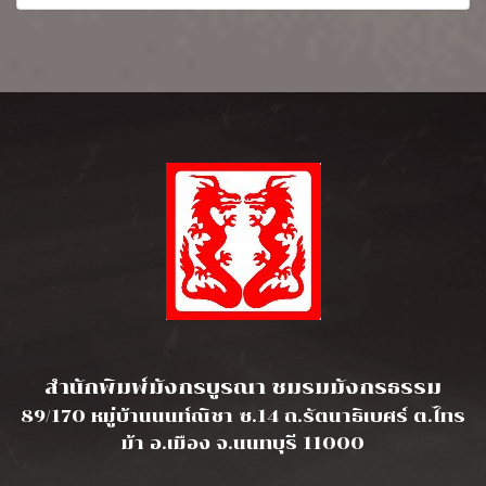
l
สำนักพิมพ์มังกรบูรณา ชมรมมังกรธรรม
89/170 หมู่บ้านนนท์ณิชา ซ.14 ถ.รัตนาธิเบศร์ ต.ไทร
ม้า อ.เมือง จ.นนทบุรี 11000