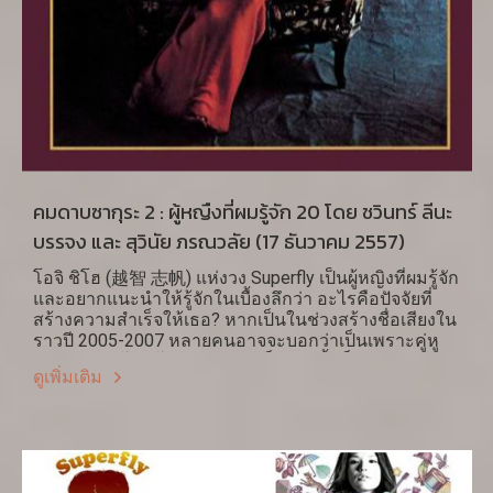
คมดาบซากุระ 2 : ผู้หญืงที่ผมรู้จัก 20 โดย ชวินทร์ ลีนะ
บรรจง และ สุวินัย ภรณวลัย (17 ธันวาคม 2557)
โอจิ ชิโฮ (越智 志帆) แห่งวง Superfly เป็นผู้หญิงที่ผมรู้จัก
และอยากแนะนำให้รู้จักในเบื้องลึกว่า อะไรคือปัจจัยที่
สร้างความสำเร็จให้เธอ? หากเป็นในช่วงสร้างชื่อเสียงใน
ราวปี 2005-2007 หลายคนอาจจะบอกว่าเป็นเพราะคู่หู
ของเธอ ทะโบะ โคอิชิ แต่หากเป็นเช่นนั้นก็จะอธิบาย
ดูเพิ่มเติม
ความสำเร็จของเธอหลังจากที่ ทะโบะ ไม่ปรากฏตัวออก
หน้าในฐานะสมาชิกของ Superfly ในปี 2007 จนถึง
ปัจจุบันไม่ได้ หากอิทธิพลของ ทะโบะ มีต่อความสำเร็จ
ของเธอแม้แต่ในห้วงเวลาที่เขาไม่ได้ออกหน้าทำงานร่วม
กับเธอ นั้น ส่วนสำคัญน่าจะมาจากการที่เขาแนะนำให้
เธอรู้จักศิลปินหญิงผู้หนึ่ง นั่นคือ เจนนิส จอปปลิน (1943-