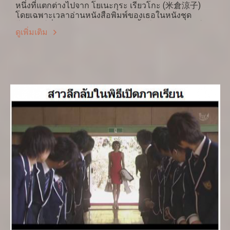
หนึ่งที่แตกต่างไปจาก โยเนะกุระ เรียวโกะ (米倉涼子)
โดยเฉพาะเวลาอ่านหนังสือพิมพ์ของเธอในหนังชุด
โทรทัศน์เรื่อง unfair (アンフェア) นั้นโหดและมีเสน่ห์
ดูเพิ่มเติม
มาก เธอผู้นี้จะเป็นใครไปไม่ได้นอกจาก ชิโนะฮะระ เรียว
โกะ (篠原 涼子) ทั้งสองเรียวโกะอายุอานามก็ใกล้เคียง
กันโดยชิโนะฮะระแก่กว่า 2 ปี (เกิด 1973) เริ่มต้นเข้าสู่
วงการบันเทิงโดยผ่านการคัดเลือกประกวดร้องเพลงด้วย
เพลง สโลว์โมชั่น ของ อะกินะ (中森明菜) แต่ก็ยังไม่ได้
โด่งดังจนต้องทำงานในร้านซูชิไปพร้อมกันด้วยเพื่อความ
อยู่รอด