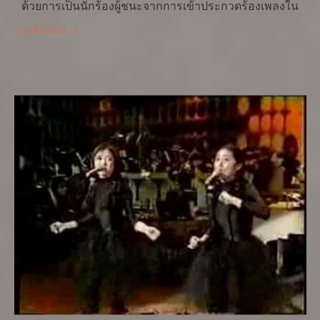
ด้วยการเป็นนักร้องผู้ชนะจากการเข้าประกวดร้องเพลงใน
รายการ สะตาร์ ตันโจ (スター誕生) เช่นเดียวกับ อะกินะ
ดูเพิ่มเติม
นะกะโมริ (中森明菜) และ มัทซึดะ เซโกะ (松田聖子) แต่
รุ่นหลังกว่า... เพลงแรกที่ร้องคือ วะตะชิ จูโรคไซ้ (私の16
才) ในปี 1982 http://www.youtube.com/watch?
v=jm_gdVCuY9A แต่ไม่ดัง ต้องรอจนอีก 2 ปีให้หลังในปี
1983 จึงเริ่มมีผู้ฟังสนใจและเพลงสามารถไต่อันดับเข้าสู่
10 อันดับแรกยอดขายแผ่นซิงเกิ้ลที่จัดโดย Oricon (เหมือน
บิลบอร์ด ของสหรัฐฯ)