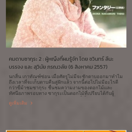
คมดาบซากุระ 2 : ผู้หญืงที่ผมรู้จัก โดย ชวินทร์ ลีนะ
บรรจง และ สุวินัย ภรณวลัย (6 สิงหาคม 2557)
นกสิ้น เกาทัณฑ์ซ่อน เมื่อศัตรูไม่มีจะชักดาบออกมาทำไม
ถึงเวลาที่จะเก็บดาบคืนสู่ฝักแล้ว จากนี้ต่อไปไม่มีอะไรดี
กว่าขี่ม้าชมซากุระ ชื่นชมความงามของดอกไม้และ
ทัศนียภาพรอบทาง ซากุระเป็นดอกไม้ที่เปรียบได้กับผู้
หญิง นะกะโมริ อะกินะ (中森明菜) ก็เป็นผู้หญิงคนหนึ่ง
ดูเพิ่มเติม
ในยุคทศวรรษที่ 1980 ที่ผมรู้จักและอยากแนะนำให้รู้จัก
ผลพวงของการพัฒนาเศรษฐกิจหลังสงครามโลกในยุค
เศรษฐกิจโตเร็วตั้งแต่ ทศวรรษที่ 1960 เป็นต้นมาได้ผลิ
ดอกออกผลช่วงทศวรรษ 1980 จึงเป็นช่วงเวลารุ่งเรือง
สูงสุดทางเศรษฐกิจของญี่ปุ่น หากจำไม่ผิดคนของบริษัท