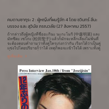
คมดาบซากุระ 2 : ผู้หญืงที่ผมรู้จัก 4 โดย ชวินทร์ ลีนะ
บรรจง และ สุวินัย ภรณวลัย (27 สิงหาคม 2557)
ถ้ากล่าวถึงผู้หญิงที่ชื่ออะกินะ นะกะโมริ (中森明菜) และ
มัทซึดะ เซโกะ (松田聖子) แล้วก็มักจะหลีกเลี่ยงไม่พ้นที่
จะต้องตอบคำถามว่าทั้งคู่ใครเก่งกว่ากัน เรียกได้ว่าเป็นคู่
แข่งไปโดยปริยายก็ว่าได้ เหตุก็พอจะเข้าใจได้ เพราะทั้งคู่
เป็นดาวรุ่งพุ่งแรงที่แจ้งเกิดและโด่งดังมาในยุคสมัย
ดูเพิ่มเติม
เดียวกัน คือในช่วงปี 1980-9 และทั้งคู่ยังไม่มีใครเลิกออก
จากวงการร้องเพลง ที่สำคัญต่างฝ่ายต่างก็มีแฟนๆ
ติดตามอีกเป็นโขยง ผู้เขียนจึงอยากเสนอมุมมองที่เป็นรูป
ธรรมที่ใช้ความชอบหรือัตวิสัยส่วนตนให้ น้อยที่สุดและ
อ้างอิงได้ดังต่อไปนี้