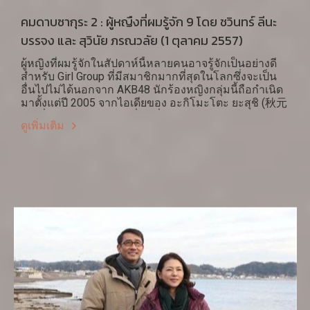
คมดาบซากุระ 2 : ผู้หญืงที่ผมรู้จัก 9 โดย ชวินทร์ ลีนะ
บรรจง และ สุวินัย ภรณวลัย (1 ตุลาคม 2557)
ผู้หญิงที่ผมรู้จักในสัปดาห์นี้หลายคนอาจรู้จักเป็นอย่างดี
สำหรับ Girl Group ที่มีสมาชิกมากที่สุดในโลกซึ่งจะเป็น
อื่นไปไม่ได้นอกจาก AKB48 นักร้องหญิงกลุ่มนี้ถือกำเนิด
มาตั้งแต่ปี 2005 จากไอเดียของ อะกิโมะโตะ ยะสุชิ (秋元
康) ที่อยากสร้างไอดอลที่คนทั่วไปสามารถเข้าใกล้และ
ดูเพิ่มเติม
สัมผัสตัวจริงได้ การแบ่งออกเป็น 3 ทีมๆ ละ 16 คนโดยมี
ทีมสำรองที่มีสมาชิกอีกเป็นจำนวนมากจึงทำให้สามารถ
เปิดการแสดงสดที่ โรงละครย่านอะกิฮะบะระได้ทุกวัน
โดยสลับเปลี่ยนหมุนเวียนกันไปและยังสามารถ ขยายตัว
ออกไปในเมืองต่างๆ ทั้งในและนอกญี่ปุ่นในชื่อตัวย่อต่างๆ
กัน SKE NMB HKT JKT SNH ที่ต่างลงท้ายตัว 48 ทั้งสิ้น
พวกเธอไม่ได้เป็นนักร้องประสานเสียง ดังนั้นจึงมีผู้สงสัย
หลายคนว่าทำไมจึงต้องมีจำนวนมากมายขนาดนี้?
ประมาณ 150 คนจากการสัมภาษณ์กับแอนนา โคเรน