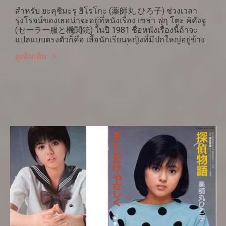
สำหรับ ยะคุชิมะรู ฮิโรโกะ (薬師丸 ひろ子) ช่วงเวลา
รุ่งโรจน์ของเธอน่าจะอยู่ที่หนังเรื่อง เซล่า ฟุกุ โตะ คิคังจู
(セーラー服と機関銃) ในปี 1981 ชื่อหนังเรื่องนี้ถ้าจะ
แปลแบบตรงตัวก็คือ เสื้อนักเรียนหญิงที่มีปกใหญ่อยู่ข้าง
หลังแบบทหารเรือ กับปืนกลมือ ซึ่งจะไม่ได้ใจความเพราะ
ดูเพิ่มเติม
เนื้อเรื่องเกี่ยวประเพณีของแก๊งอาชญากรรมญี่ปุ่น ที่รู้จัก
ว่า ยะกุซะ ที่เธอเข้าไปเกี่ยวข้องในฐานะผู้สืบทอด
ตำแหน่งหัวหน้าทางสายเลือดเมื่อพ่อ ของเธอที่เป็นญาติที่
ห่างมากคนสุดท้ายของหัวหน้าแก๊งเมะดะกะ ตายจากไป
ในเวลาเดียวกัน หวยจึงมาออกที่เธอแทน ชื่อที่เหมาะสม
น่าจะเป็น สาวม.ปลายหัวหน้าแก๊ง เสียมากกว่า