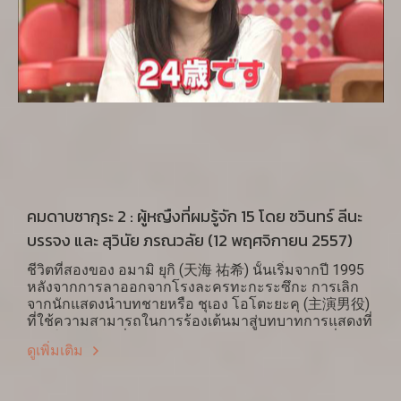
คมดาบซากุระ 2 : ผู้หญืงที่ผมรู้จัก 15 โดย ชวินทร์ ลีนะ
บรรจง และ สุวินัย ภรณวลัย (12 พฤศจิกายน 2557)
ชีวิตที่สองของ อมามิ ยุกิ (天海 祐希) นั้นเริ่มจากปี 1995
หลังจากการลาออกจากโรงละครทะกะระซึกะ การเลิก
จากนักแสดงนำบทชายหรือ ชุเอง โอโตะยะคุ (主演男役)
ที่ใช้ความสามารถในการร้องเต้นมาสู่บทบาทการแสดงที่
ส่วนใหญ่ไม่ได้พึ่งพาการ ร้องเต้นเหมือนละครเวทีที่เคย
ดูเพิ่มเติม
แสดง นับได้ว่าเป็นความท้าทายเพราะเป็นเสมือนต้องเริ่ม
ต้นชีวิตใหม่เช่นกัน เธอได้รับบทนำในหนังชุดทาง
โทรทัศน์เป็นครั้งแรกในปี 1997 ในหนังเรื่องซิงเกิ้ล ออก