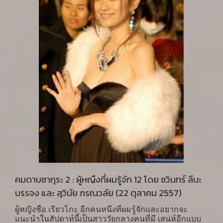
นอกที่มีวิธีไล่ล่า-สืบหาการหลบเลี่ยง ภาษีที่ไม่เหมือนใคร
ขณะที่โอกอน โนะ บุตะ นั้น โยชิดะเขียนบทให้เป็นเรื่อง
ราวของการคอร์รัปชันในรูปแบบต่างๆ โดย ชิโนะฮะระ
รับบท ซึซึมิ ชินโกะ (堤 芯子) ลูกสาวร้านขายผักที่เคยติด
คุกเนื่องจากต้องคดีฉ้อโกงแต่กลับถูกเสนองานในขณะ
ได้ทัณฑ์บนให้มาเป็นหนึ่งในทีมตรวจสอบในสำนักงาน
ตรวจสอบบัญชีที่คล้ายคลึง กับงานของสำนักงานตรวจ
เงินแผ่นดิน (สตง.)+ป.ป.ช.ของไทย
คมดาบซากุระ 2 : ผู้หญืงที่ผมรู้จัก 12 โดย ชวินทร์ ลีนะ
บรรจง และ สุวินัย ภรณวลัย (22 ตุลาคม 2557)
ผู้หญิงชื่อ เรียวโกะ อีกคนหนึ่งที่ผมรู้จักและอยากจะ
แนะนำในสัปดาห์นี้เป็นสาววัยกลางคนที่มี เสน่ห์อีกแบบ