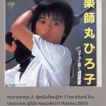
จึงเป็นภาพจำลองของหญิงโสดในวัยกลางคนผ่าน โยชิ
โนะ ชิอะกิ (吉野 千明) แสดงโดยโคะอิสุมิ เคียวโกะ (小
泉 今日子) โปรดิวเซอร์หนังชุดทีวีที่ใช้ชีวิตในครึ่งแรก
ของตนไปอย่างรวดเร็ว จนวันหนึ่งก็พบว่าตนเองนั้น
แท้จริงแล้ว “กังวลและเปล่าเปลี่ยว” เมื่อคิดว่าจะต้องใช้
ชีวิตอีกครึ่งหนึ่งที่เหลืออย่างไรดี
คมดาบซากุระ 2 : ผู้หญืงที่ผมรู้จัก 7 โดย ชวินทร์ ลีนะ
บรรจง และ สุวินัย ภรณวลัย (17 กันยายน 2557)