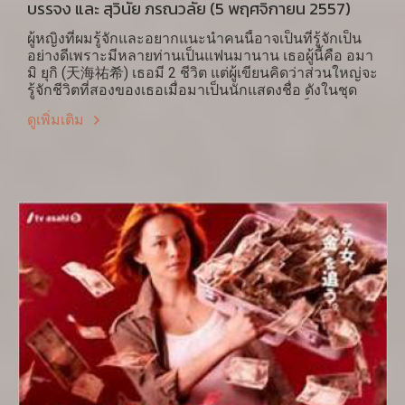
บรรจง และ สุวินัย ภรณวลัย (5 พฤศจิกายน 2557)
ผู้หญิงที่ผมรู้จักและอยากแนะนำคนนี้อาจเป็นที่รู้จักเป็น
อย่างดีเพราะมีหลายท่านเป็นแฟนมานาน เธอผู้นี้คือ อมา
มิ ยุกิ (天海祐希) เธอมี 2 ชีวิต แต่ผู้เขียนคิดว่าส่วนใหญ่จะ
รู้จักชีวิตที่สองของเธอเมื่อมาเป็นนักแสดงชื่อ ดังในชุด
ทางโทรทัศน์ในช่วงปี 2005-ปัจจุบัน ไม่ว่าจะเป็นบทของ
ดูเพิ่มเติม
ทนาย ครู ผู้ประกาศข่าว หญิงมั่นที่ประกาศว่าจะไม่
แต่งงาน หรือตำรวจหัวหน้าหน่วยสืบสวน อมามิมีชีวิตที่
สองได้ก็เพราะชีวิตแรกของเธอที่โรงเรียนดนตรีทะกะระ
ซึกะ และโรงละครทะกะระซึกะ อันอาจกล่าวได้ว่าเป็น
แหล่งบ่มเพาะที่เจียระไนความสามารถของเด็กสาวญี่ปุ่น
มาแล้วกว่า 100 ปี