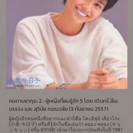
การกล่าวถึงเป็นอย่างมากในฐานะหนังวัยรุ่น แต่ที่ทำให้
เธอกลายเป็นไอดอลขวัญใจคนญี่ปุ่นทั้งประเทศในปี 1981
กลับกลายเป็นหนังแก๊งอาชญากรรม เซล่า ฟุกุ โตะ คิคังจู
(セーラー服と機関銃) ทั้ง 2 เรื่องกำกับการแสดงโดย โซ
มัย ชินจิ (相米 慎二)
คมดาบซากุระ 2 : ผู้หญืงที่ผมรู้จัก 5 โดย ชวินทร์ ลีนะ
บรรจง และ สุวินัย ภรณวลัย (3 กันยายน 2557)
ผู้หญิงอีกคนหนึ่งที่อยากแนะนำก็คือ โคะอิสุมิ เคียวโกะ
(小泉 今日子) หรือที่รู้จักในชื่อเล่นว่า คยอง-คยอง (キョ
ンキョン) หรือ KYON2 เข้ามาในวงการบันเทิงในปี 1981