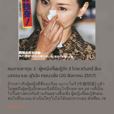
คมดาบซากุระ 2 : ผู้หญืงที่ผมรู้จัก 3 โดย ชวินทร์ ลีนะ
บรรจง และ สุวินัย ภรณวลัย (20 สิงหาคม 2557)
ถ้ากล่าวถึงผู้หญิงที่ชื่ออะกินะ นะกะโมริ (中森明菜) แล้ว
ไม่พูดถึงผู้หญิงอีกคนหนึ่งที่มีอะไรอีกหลายๆ อย่างที่เป็น
ไปในทางตรงกันข้ามกันอย่างสิ้นเชิง ผู้หญิงที่ผมรู้จักคน
ต่อไปที่จะแนะนำเป็นใครไปไม่ได้นอกจากเธอ มัทซึดะ เซ
โกะ (松田聖子) เซโกะเป็นนักร้องรุ่นพี่อะกินะ เข้าวงการ
ดูเพิ่มเติม
ก่อน (1980) และมีอายุมากกว่า 3 ปี (เกิดปี 1962) เส้นทาง
สู่ความสำเร็จที่แจ้งเกิดในวงการเริ่มจาก 2 เพลงแรกที่