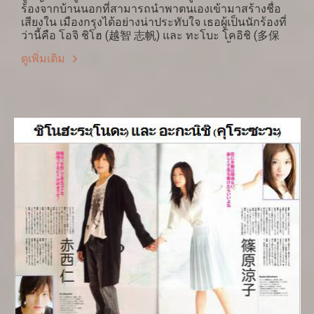
ร้องจากบ้านนอกที่สามารถนำพาตนเองเข้ามาสร้างชื่อ
เสียงใน เมืองกรุงได้อย่างน่าประทับใจ เธอผู้เป็นนักร้องที่
ว่านี้คือ โอจิ ชิโฮ (越智 志帆) และ ทะโบะ โคอิชิ (多保
孝一) เซนเซ (ครู) ของเธอแห่งวง Superfly ทั้งคู่รู้จักกัน
ดูเพิ่มเติม
เมื่อเป็นนักศึกษาในมหาวิทยาลัยมัทซึยะมะ ในเมืองเอฮิ
เมะ (愛媛県) ที่ตั้งอยู่บนตอนเหนือของเกาะชิโกกุ ที่คน
ไทยมักไม่ค่อยไป ทั้งๆ ที่มีอะไรดีๆ ให้ดูชมชิมอีกมาก ซึ่ง
อยู่คนละฝั่งของอ่าวกับเมืองโอซะกะ ที่ตั้งอยู่บนเกาะ
ฮอนชู