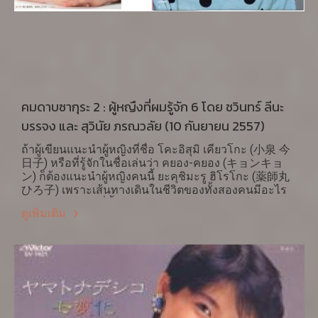
คมดาบซากุระ 2 : ผู้หญืงที่ผมรู้จัก 6 โดย ชวินทร์ ลีนะ
บรรจง และ สุวินัย ภรณวลัย (10 กันยายน 2557)
ถ้าผู้เขียนแนะนำผู้หญิงที่ชื่อ โคะอิสุมิ เคียวโกะ (小泉 今
日子) หรือที่รู้จักในชื่อเล่นว่า คยอง-คยอง (キョンキョ
ン) ก็ต้องแนะนำผู้หญิงคนนี้ ยะคุชิมะรู ฮิโรโกะ (薬師丸
ひろ子) เพราะเส้นทางเดินในชีวิตของทั้งสองคนมีอะไร
อีกหลายๆ อย่างที่ทั้งเหมือนและตรงกันข้าม ฮิโรโกะ
ดูเพิ่มเติม
(1964) มีอายุใกล้เคียงกับ คยอง-คยอง (1966) แต่แจ้งเกิด
ในวงการบันเทิงตั้งแต่ปี 1978 ในขณะที่มีอายุเพียง 13 ปี
จากการคัดเลือกผู้แสดงที่มีผู้สมัครถึง 1224 คนในหนัง
เรื่อง ยะเซ โนะ โชเม (野性の証明) ที่จะต้องมาเล่นบท
เด็กอายุ 8 ปีตามท้องเรื่องกับ ทะกะกุระ เคน (高倉健) ที่
หลายคนอาจจำได้จากเรื่อง Black Rain ยอดนักแสดงชาย
ชั้นนำผู้หนึ่งของวงการหนังญี่ปุ่น หนังเรื่องต่อมาที่แสดง
ท่นดะ โนะ คับพูรุ (翔んだカップル) ในปี 1980 ก็ได้รับ