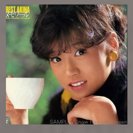
ขายได้ไม่ดีนัก คือ ฮาดะชิ โนะ คิเซทซึ (裸足の季節) และ
อาโอ่ย ซังโกะโชะ (青い珊瑚礁) แต่ก็เป็นการปูทางให้
เพลงที่สาม คะเซะวะ อะกิอิโระ (風は秋色)
http://www.youtube.com/watch?v=KC4FMN1sXqE ที่
สามารถเข้าสู่และคงอยู่อันดับหนึ่งของ Oricon ได้ติดต่อ
กันหลายสัปดาห์ ช่วงเวลาระหว่างปี 1980-1985 น่าจะ
เป็นช่วงรุ่งโรจน์ที่สุดของเธอก็ว่าได้เพราะเพลงส่วนใหญ่
ที่นำเสนอติดอันดับท็อปเทน
http://www.youtube.com/watch?v=r6rIjuscc-o เพลงจาก
ลิงก์ที่นำเสนออาจจะคงได้ยินผ่านหูมาบ้างไม่มากก็น้อย
แนวเพลงของเธอจึงเป็น ป๊อป และ ป๊อปแดนซ์ ที่ไม่มีการ
เปลี่ยนแปลงมากนักแม้จนถึงปัจจุบันและอาจไม่สำคัญ
เท่ากับภาพ ลักษณ์ที่เธอนำเสนอ นั่นก็คือ ความเป็นไอ
ดอลตลอดกาล (永遠のアイドル) หรือจะเรียกว่าเป็นเจ้า
แม่ไอดอลของวงการบันเทิงเลยก็ว่าได้ จากไอดอลในวัย
รุ่นไปสู่ ม่าม่าไอดอลแม้ว่าจะแต่งงานมีลูกแล้วก็ตาม