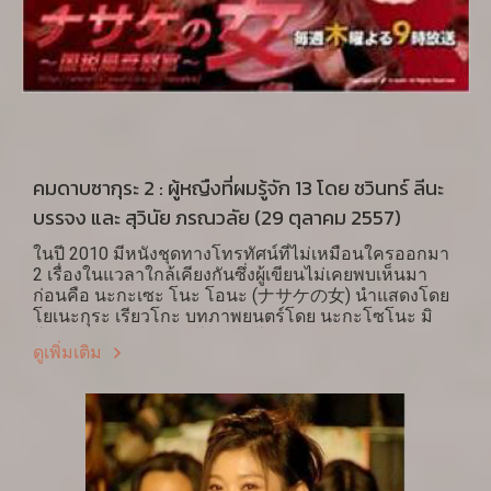
คมดาบซากุระ 2 : ผู้หญืงที่ผมรู้จัก 13 โดย ชวินทร์ ลีนะ
บรรจง และ สุวินัย ภรณวลัย (29 ตุลาคม 2557)
ในปี 2010 มีหนังชุดทางโทรทัศน์ที่ไม่เหมือนใครออกมา
2 เรื่องในแวลาใกล้เคียงกันซึ่งผู้เขียนไม่เคยพบเห็นมา
ก่อนคือ นะกะเซะ โนะ โอนะ (ナサケの女) นำแสดงโดย
โยเนะกุระ เรียวโกะ บทภาพยนตร์โดย นะกะโซโนะ มิ
โฮะ (中園 ミホ) และ โอกอน โนะ บุตะ (黄金の豚)
ดูเพิ่มเติม
นำแสดงโดย ชิโนะฮะระ เรียวโกะ บทภาพยนตร์โดย โยชิ
ดะ โทะโมะโกะ (吉田 智子) หากยังจำได้ นะกะโซโนะ
คือ 1 ในผู้เขียนบท doctor x หนังชุดที่กำลังฮิตติดลมบนอยู่
ในขณะนี้ เธอเขียนบท นะกะเซะ โนะ โอนะ ให้เป็นเรื่อง
ราวของการสืบสวนการหลีกเลี่ยงภาษีของสำนักงาน
สรรพากรโตเกียว โดย โยเนะกุระ รับบท มัทซึฮิระ มัทซึ
โกะ (松平 松子) เจ้าหน้าที่สรรพากรที่ย้ายมาจากบ้าน