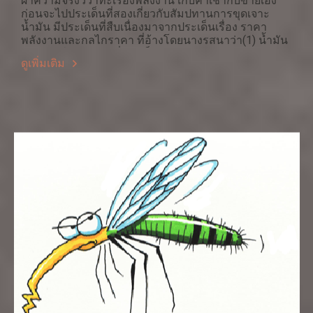
ผ่าความจริงวิวาทะเรื่องพลังงาน เก็บค่าเช่ากับขายเอง
ก่อนจะไปประเด็นที่สองเกี่ยวกับสัมปทานการขุดเจาะ
น้ำมัน มีประเด็นที่สืบเนื่องมาจากประเด็นเรื่อง ราคา
พลังงานและกลไกราคา ที่อ้างโดยนางรสนาว่า(1) น้ำมัน
ขายปลีกในประเทศที่แพงเป็นเพราะ ปตท.มีรายจ่ายค่า
ดูเพิ่มเติม
ตอบแทนกรรมการสูงเกินควร และ (2) กลไกราคาทำงาน
ไม่ได้กับราคาพลังงานโดยอ้างเรื่องมาตรฐานยูโร 4
เป็นการกีดกันที่มิใช่ราคา (Non-Tariff barrier)