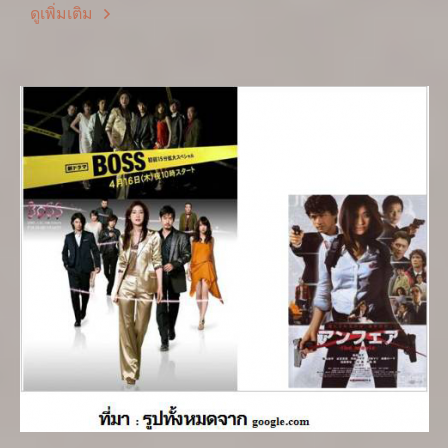
ดูเพิ่มเติม
หรือยืนอยู่ได้ หนังจะดีไม่ดีจึงมิใช่อยู่ที่นักแสดงหรือผู้
กำกับการแสดงแต่เพียงลำพัง หากแต่อยู่ที่คนเขียนบทที่
อยู่ไกลกล้องมากกว่าเพื่อนที่จะสามารถสร้างเนื้อ เรื่องให้
ดูน่าสนใจ สร้างบุคคลิกของนักแสดงให้คนดูจดจำได้ เธอ
ผู้นั้นคือ นะกะโซโนะ มิโฮะ (中園 ミホ)