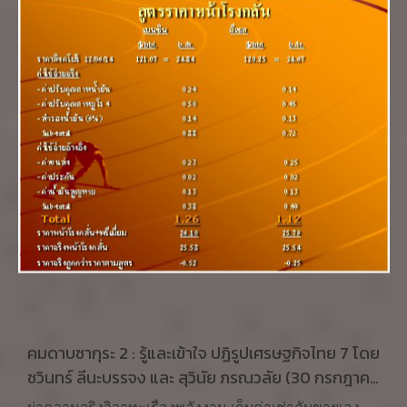
ค้าหลักทรัพย์โนมูระให้ความเห็นอย่างมั่นอกมั่นใจเอา ไว้
ว่า ดัชนีตลาดหุ้นโตเกียวจะพุ่งสูงขึ้นไปทะลุหลัก 40,000
ก่อนที่จะประสบปัญหาฟองสบู่แตกในปี 1989 และทำให้
ญี่ปุ่นประสบปัญหาเศรษฐกิจชะงักงันต่อไปอีกกว่า 30 ปี
คมดาบซากุระ 2 : รู้และเข้าใจ ปฏิรูปเศรษฐกิจไทย 7 โดย
ชวินทร์ ลีนะบรรจง และ สุวินัย ภรณวลัย (30 กรกฎาคม
2557)