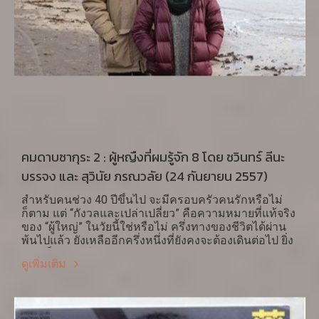
คมดาบซากุระ 2 : ผู้หญืงที่ผมรู้จัก 8 โดย ชวินทร์ ลีนะ
บรรจง และ สุวินัย ภรณวลัย (24 กันยายน 2557)
สำหรับคนช่วง 40 ปีขึ้นไป จะมีครอบครัวคนรักหรือไม่
ก็ตาม แต่ “กังวลและเปล่าเปลี่ยว” คือความหมายที่แท้จริง
ของ “ผู้ใหญ่” ในวัยนี้ใช่หรือไม่ ครึ่งทางของชีวิตได้ผ่าน
พ้นไปแล้ว ยังเหลืออีกครึ่งหนึ่งที่ยังคงจะต้องเดินต่อไป ยิ่ง
หากเป็นหญิงโสดตัวคนเดียวด้วยแล้ว ความหมายของ
ดูเพิ่มเติม
ชีวิตนับจากนี้คือการแสวงหา “ความรัก” ที่คงไม่ใช่ครั้ง
สุดท้ายเพราะยังต้องแสวงหาอยู่เรื่อยไปตราบชีวิตยังไม่
สิ้น จริงหรือไม่? หนังชุดทีวี ไซโกะ คะระ นิบังเมะโนะ
โค่ย (最後から二番目の恋) หรือ Second to Last Love