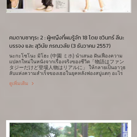
คมดาบซากุระ 2 : ผู้หญืงที่ผมรู้จัก 18 โดย ชวินทร์ ลีนะ
บรรจง และ สุวินัย ภรณวลัย (3 ธันวาคม 2557)
นะกะโซโนะ มิโฮะ (中園 ミホ) นำเสนอ ฝันเฟื่องความ
แปลกใหม่ในหนังจากเรื่องจริงของชีวิต「物語はファン
タジーだけど登場人物はリアルに」 ให้กลายเป็นอาวุธ
ลับแห่งความสำเร็จของเธอในยุคหลังฟองสบู่แตก อะไร
คือ ความสุข ในชีวิตของคนเราโดยเฉพาะอย่างยิ่งผู้หญิง
ดูเพิ่มเติม
ในสังคมญี่ปุ่น แต่งงาน กับ เป็นโสด อะไรคือความสุข? นี่
คือสิ่งที่นะกะโซโนะ นำเสนอในหนังชุดพี่สาว หรือ
Anego (2005) ที่ ชิโนฮะระ แสดงบทของสาวโสดออฟฟิศ
วัย 32 โนดะ นะโอโกะ ที่พยายามไขว่คว้าหาสิ่งที่ตนเอง
เรียกว่าความสุข