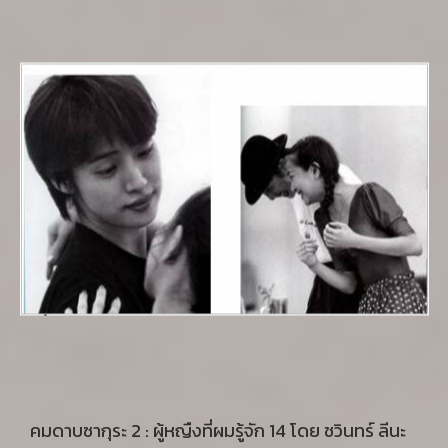
ฉายทางโทรทัศน์ช่อง 8 แต่ก็ไม่ได้รับการกล่าวถึงมากนัก
คมดาบซากุระ 2 : ผู้หญืงที่ผมรู้จัก 14 โดย ชวินทร์ ลีนะ