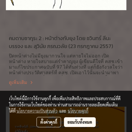
คมดาบซากุระ 2 : หน้าต่างกับยุง โดย ชวินทร์ ลีนะ
บรรจง และ สุวินัย ภรณวลัย (23 กรกฎาคม 2557)
ปิดหน้าต่างไม่มียุงมากวนใจ แต่หายใจไม่ออก เปิด
หน้าต่าง หายใจสบายแต่รำคาญยุง ผู้เขียนดีใจที่ คสช.เข้า
มาแก้ไขประกาศฉบับที่ 97 ได้ทันท่วงที แต่ก็ยังกังวลใจว่า
หน้าต่างประวัติศาสตร์ที่ คสช. เปิดเอาไว้นั้นจะนำมาพา
ประเทศไทยไปสู่ที่จุดใด ครึ่งแรกของการเข้ามาเป็น
ดูเพิ่มเติม
รัฏฐาธิปัตย์ควบคุมอำนาจปกครองของรัฐบาล ยิ่งลักษณ์
ที่มีแต่ไม่สามารถใช้ได้นั้น คสช.ทำได้อย่างดี ใครไม่เชื่อก็
คงไม่ว่ากัน แต่ผู้เขียนเชื่อว่าประชาชนส่วนใหญ่ต่าง
เว็บไซต์นี้มีการใช้งานคุกกี้ เพื่อเพิ่มประสิทธิภาพและประสบการณ์ที่ดี
ให้การสนับสนุนซึ่งน่าจะเป็นข้อเท็จ จริงที่ปฏิเสธได้ยาก
ในการใช้งานเว็บไซต์ของท่าน ท่านสามารถอ่านรายละเอียดเพิ่มเติม
หาไม่แล้วคงหากไม่เกิดสงครามกลางเมืองกับผู้ที่ไม่เห็น
ได้ที่
นโยบายความเป็นส่วนตัว
และ
นโยบายคุกกี้
ด้วยก็ต้องมีการปราบ ปรามอย่างรุนแรงนองเลือดเหมือน
เช่นการยึดอำนาจทั่วไป
ตั้งค่าคุกกี้
ยอมรับทั้งหมด