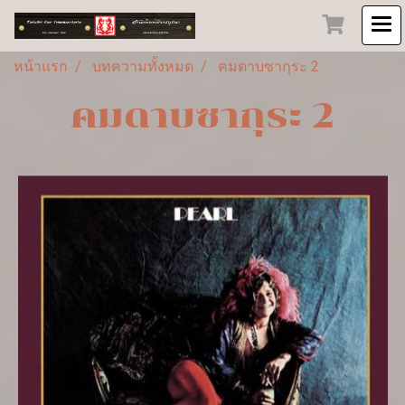
หน้าแรก
บทความทั้งหมด
คมดาบซากุระ 2
คมดาบซากุระ 2