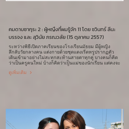
คมดาบซากุระ 2 : ผู้หญืงที่ผมรู้จัก 11 โดย ชวินทร์ ลีนะ
บรรจง และ สุวินัย ภรณวลัย (15 ตุลาคม 2557)
ระหว่างพิธีเปิดภาคเรียนของโรงเรียนมัธยม มีผู้หญิง
ลึกลับวัยกลางคน แต่งกายด้วยชุดแดงเริ่ดหรูปรากฏตัว
เดินเข้ามาอย่างไม่สะทกสะท้านสายตาทุกคู่ บางคนก็คิด
ว่าเป็นครูคนใหม่ บ้างก็คิดว่าเป็นแม่ของนักเรียน แต่คงจะ
มีใครคาดได้บ้างว่า ผู้หญิงคนนี้คือนักเรียนม.ปลายคน
ดูเพิ่มเติม
ใหม่อายุ 35 ปี ที่จะเข้าสร้างความเปลี่ยนแปลงทั้งกับ ครู
โรงเรียน ตัวเธอ และเพื่อนร่วมชั้น ด้วยวัยของเธอ เหตุใด
เธอจึงต้องมาเรียน ม.ปลาย เหตุใดจึงต้องการหาเพื่อนให้
ได้ 100 คน เหตุใดเธอจึงมีความหลังเป็นพิเศษกับการกลั่น
แกล้ง หรือ ที่รู้จักในภาษาญี่ปุ่นว่า อิจิเมะ (いじめ) อะไร
คือเป้าหมายที่แท้จริงของเธอในการเข้ามาเรียน ม.ปลาย
เพื่อแก้ปัญหาของครูนักเรียนหรือเพื่อแก้ปมปัญหาของ
เธอเอง?