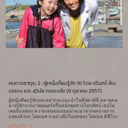
คมดาบซากุระ 2 : ผู้หญืงที่ผมรู้จัก 10 โดย ชวินทร์ ลีนะ
บรรจง และ สุวินัย ภรณวลัย (8 ตุลาคม 2557)
ผู้หญิงที่ผมรู้จักและอยากจะแนะนำในสัปดาห์นี้ หลายคน
อาจรู้จักจากภาพยนตร์หรือหนังชุดทางโทรทัศน์ เธอไม่
เคยร้องเพลง ความเด่นของเธอน่าจะมาจากผลงานการ
แสดงล้วนๆ โดยเฉพาะอย่างยิ่งในบทของ ไดม่อน มิชิโกะ
(大門 未知子) หมอผ่าตัดที่ไม่เคยพลาด ในหนังชุดทาง
ดูเพิ่มเติม
โทรทัศน์ Doctor X ที่กำลังฉายภาคแรกอยู่ในเมืองไทย