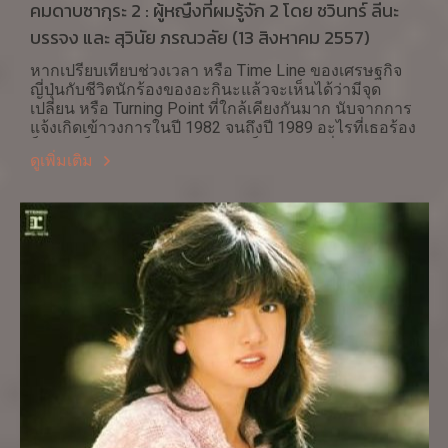
คมดาบซากุระ 2 : ผู้หญืงที่ผมรู้จัก 2 โดย ชวินทร์ ลีนะ
บรรจง และ สุวินัย ภรณวลัย (13 สิงหาคม 2557)
หากเปรียบเทียบช่วงเวลา หรือ Time Line ของเศรษฐกิจ
ญี่ปุ่นกับชีวิตนักร้องของอะกินะแล้วจะเห็นได้ว่ามีจุด
เปลี่ยน หรือ Turning Point ที่ใกล้เคียงกันมาก นับจากการ
แจ้งเกิดเข้าวงการในปี 1982 จนถึงปี 1989 อะไรที่เธอร้อง
ก็กลายเป็นทองคำไปเสียทุกเพลงก็ว่าได้ น่าเชื่อได้ว่ายอด
ดูเพิ่มเติม
ขายแผ่นเสียงและซีดีของเธอทั้งหมดที่มีกว่า 25 ล้านแผ่น
นั้น 2 ใน 3 จะมาจากในช่วงเวลาที่รุ่งโรจน์ของเธอ
ระหว่างปี 1982-1989 จุดผกผันที่สำคัญจุดหนึ่งในชีวิต
ของเธอก็คือเมื่อเธอพยายามฆ่าตัวตาย ในปี 1989 แต่ไม่
สำเร็จในที่พักของเพื่อนชาย คอนโดะ มาซาฮิโกะ (近藤
真彦) ซึ่งเป็นนักร้องเช่นกันแต่สังกัดคนละค่ายเพลง มี
หลายคนหลายทฤษฎีที่พยายามจะอธิบายสาเหตุของการ
พยายามฆ่าตัวตาย แต่ในความเห็นของผู้เขียนแล้วการ
อ่อนต่อโลกและขาดคนแนะนำในทิศทางที่ถูกต้อง น่าจะ
เป็นปัจจัยสำคัญที่นำมาอธิบายได้