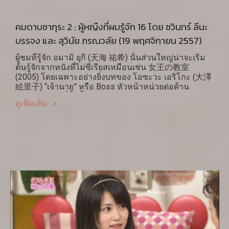
คมดาบซากุระ 2 : ผู้หญืงที่ผมรู้จัก 16 โดย ชวินทร์ ลีนะ
บรรจง และ สุวินัย ภรณวลัย (19 พฤศจิกายน 2557)
ผู้ชมที่รู้จัก อมามิ ยุกิ (天海 祐希) นั้นส่วนใหญ่น่าจะเริ่ม
ต้นรู้จักจากหนังที่ไม่ซีเรียสเหมือนเช่น 女王の教室
(2005) โดยเฉพาะอย่างยิ่งบทของ โอซะวะ เอริโกะ (大澤
絵里子) “เจ้านาย” หรือ Boss หัวหน้าหน่วยต่อต้าน
อาชญากรรมที่ตั้งขึ้นมาใหม่ ในหนังชุด Boss
ดูเพิ่มเติม
(2009,2011) แม้หนังชุดเรื่องนี้จะมีร้อยละของผู้ชมต่ำกว่า
แต่ก็เป็นที่กล่าวขานไม่แพ้กันจนต้องมีการสร้างภาค 2 อีก
11 ตอนเพิ่มขึ้นมาเป็นพิเศษในอีก 2 ปีต่อมา ที่มาที่ไปของ
หนังชุดเรื่องนี้อาจกล่าวได้ว่าเป็นผลมาจากความสำเร็จ
จากหนังชุดเรื่อง ลิคอนเบนโกะชิ (離婚弁護士) ในปี
2004-2005 ที่ออกอากาศทางสถานีช่อง 8 นั่นเอง จึงเกิด
การรวมทีมเดิมขึ้นมาใหม่ ผู้ผลิต มิซึโนะ มิชิโอะ (光野
道夫) ผู้เขียนบท โคะบะยะชิ ฮิโรชิ (林 宏司) และผู้แสดง
นำ อมามิ ยุกิ (天海 祐希) ขึ้นมาอีกครั้งหนึ่งในหนังชุด
ตำรวจเรื่อง Boss