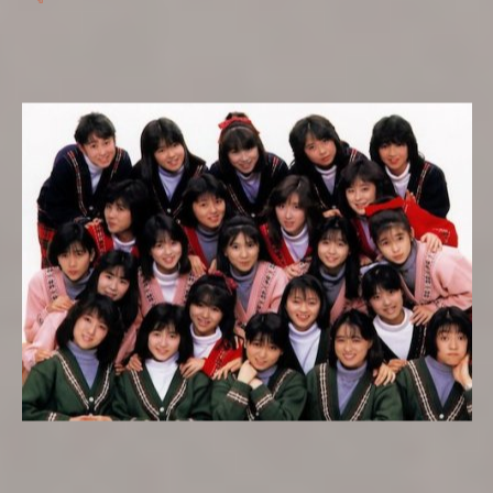
ขณะนี้ โยเนะกุระ เรียวโกะ (米倉涼子) มิใช่สาวน้อยเฉก
เช่นไอดอลทั่วไป หากแต่เป็นสาววัยกลางคน (39 ปี) จาก
เมืองโยโกฮะมะ ที่เกิดในเดือนที่ร้อนที่สุด (ส.ค.) พ่อแม่จึง
ตั้งชื่อให้ว่า เรียวโกะ (涼子) หรือ เด็กเย็น ผู้เริ่มต้นจาก
การฝึกบัลเลต์ตั้งแต่อายุ 5 ปีและน่าจะเข้าสู่วงการบัลเลต์
แต่กลับเข้าสู่วงการบันเทิงในฐานะนางแบบในหนังสือ
นิตยสารแฟชั่นสตรี สาวโฆษณาเบียร์ นางแบบชุดว่ายน้ำ
ในช่วงต้นทศวรรษที่ 1990